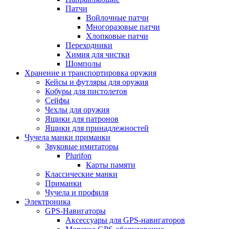
Патчи
Войлочные патчи
Многоразовые патчи
Хлопковые патчи
Переходники
Химия для чистки
Шомполы
Хранение и транспортировка оружия
Кейсы и футляры для оружия
Кобуры для пистолетов
Сейфы
Чехлы для оружия
Ящики для патронов
Ящики для принадлежностей
Чучела манки приманки
Звуковые имитаторы
Plurifon
Карты памяти
Классические манки
Приманки
Чучела и профиля
Электроника
GPS-Навигаторы
Аксессуары для GPS-навигаторов