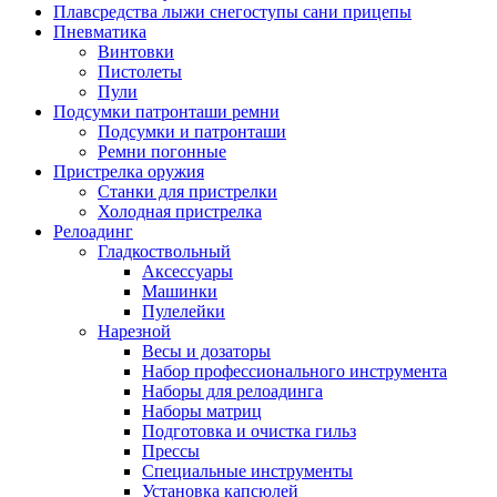
Плавсредства лыжи снегоступы сани прицепы
Пневматика
Винтовки
Пистолеты
Пули
Подсумки патронташи ремни
Подсумки и патронташи
Ремни погонные
Пристрелка оружия
Станки для пристрелки
Холодная пристрелка
Релоадинг
Гладкоствольный
Аксессуары
Машинки
Пулелейки
Нарезной
Весы и дозаторы
Набор профессионального инструмента
Наборы для релоадинга
Наборы матриц
Подготовка и очистка гильз
Прессы
Специальные инструменты
Установка капсюлей