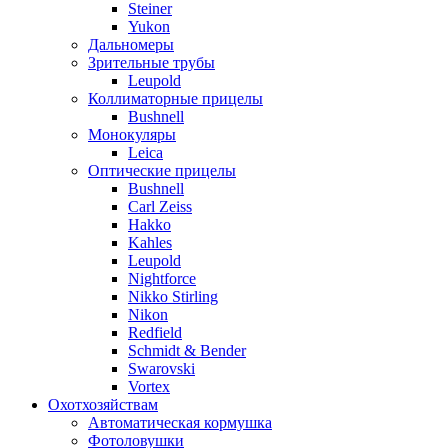
Steiner
Yukon
Дальномеры
Зрительные трубы
Leupold
Коллиматорные прицелы
Bushnell
Монокуляры
Leica
Оптические прицелы
Bushnell
Carl Zeiss
Hakko
Kahles
Leupold
Nightforce
Nikko Stirling
Nikon
Redfield
Schmidt & Bender
Swarovski
Vortex
Охотхозяйствам
Автоматическая кормушка
Фотоловушки