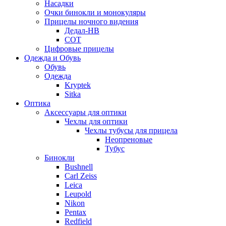
Насадки
Очки бинокли и монокуляры
Прицелы ночного видения
Дедал-НВ
СОТ
Цифровые прицелы
Одежда и Обувь
Обувь
Одежда
Kryptek
Sitka
Оптика
Аксессуары для оптики
Чехлы для оптики
Чехлы тубусы для прицела
Неопреновые
Тубус
Бинокли
Bushnell
Carl Zeiss
Leica
Leupold
Nikon
Pentax
Redfield