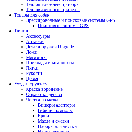
Тепловизионные приборы
Тепловизионные прицелы
Товары для собак
Дрессировочные и поисковые системы GPS
Поисковые системы GPS
Тюнинг
Аксессуары
Антабки
Детали оружия Upgrade
Ложи
Магазины
Приклады и комплекты
Пятки
Рукояти
Цевья
Уход за оружием
Краска воронение
Обработка дерева
Чистка и смазка
Вишеры адаптеры
Гибкие шомполы
Ерши
Масла и смазки
Наборы для чистки
Направляющие