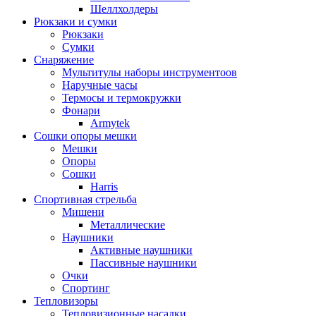
Шеллхолдеры
Рюкзаки и сумки
Рюкзаки
Сумки
Снаряжение
Мультитулы наборы инструментоов
Наручные часы
Термосы и термокружки
Фонари
Armytek
Сошки опоры мешки
Мешки
Опоры
Сошки
Harris
Спортивная стрельба
Мишени
Металлические
Наушники
Активные наушники
Пассивные наушники
Очки
Спортинг
Тепловизоры
Тепловизионные насадки