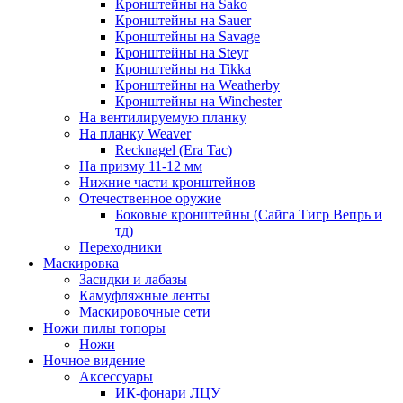
Кронштейны на Sako
Кронштейны на Sauer
Кронштейны на Savage
Кронштейны на Steyr
Кронштейны на Tikka
Кронштейны на Weatherby
Кронштейны на Winchester
На вентилируемую планку
На планку Weaver
Recknagel (Era Tac)
На призму 11-12 мм
Нижние части кронштейнов
Отечественное оружие
Боковые кронштейны (Сайга Тигр Вепрь и
тд)
Переходники
Маскировка
Засидки и лабазы
Камуфляжные ленты
Маскировочные сети
Ножи пилы топоры
Ножи
Ночное видение
Аксессуары
ИК-фонари ЛЦУ