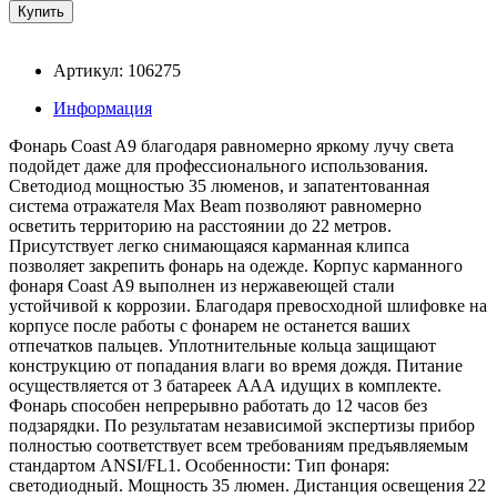
Артикул: 106275
Информация
Фонарь Coast A9 благодаря равномерно яркому лучу света
подойдет даже для профессионального использования.
Светодиод мощностью 35 люменов, и запатентованная
система отражателя Max Beam позволяют равномерно
осветить территорию на расстоянии до 22 метров.
Присутствует легко снимающаяся карманная клипса
позволяет закрепить фонарь на одежде. Корпус карманного
фонаря Coast А9 выполнен из нержавеющей стали
устойчивой к коррозии. Благодаря превосходной шлифовке на
корпусе после работы с фонарем не останется ваших
отпечатков пальцев. Уплотнительные кольца защищают
конструкцию от попадания влаги во время дождя. Питание
осуществляется от 3 батареек ААА идущих в комплекте.
Фонарь способен непрерывно работать до 12 часов без
подзарядки. По результатам независимой экспертизы прибор
полностью соответствует всем требованиям предъявляемым
стандартом ANSI/FL1. Особенности: Тип фонаря:
светодиодный. Мощность 35 люмен. Дистанция освещения 22