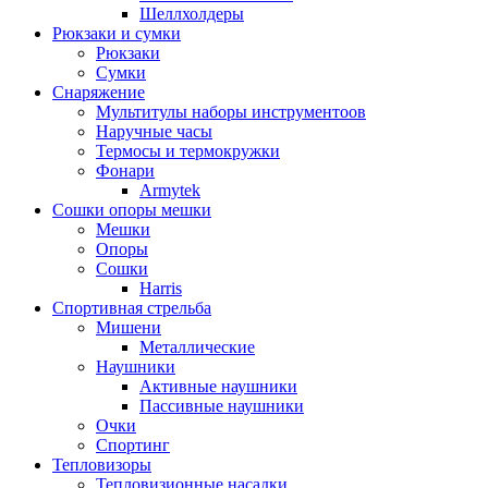
Шеллхолдеры
Рюкзаки и сумки
Рюкзаки
Сумки
Снаряжение
Мультитулы наборы инструментоов
Наручные часы
Термосы и термокружки
Фонари
Armytek
Сошки опоры мешки
Мешки
Опоры
Сошки
Harris
Спортивная стрельба
Мишени
Металлические
Наушники
Активные наушники
Пассивные наушники
Очки
Спортинг
Тепловизоры
Тепловизионные насадки