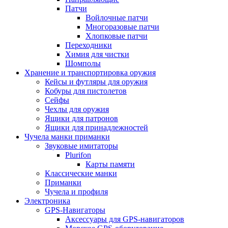
Патчи
Войлочные патчи
Многоразовые патчи
Хлопковые патчи
Переходники
Химия для чистки
Шомполы
Хранение и транспортировка оружия
Кейсы и футляры для оружия
Кобуры для пистолетов
Сейфы
Чехлы для оружия
Ящики для патронов
Ящики для принадлежностей
Чучела манки приманки
Звуковые имитаторы
Plurifon
Карты памяти
Классические манки
Приманки
Чучела и профиля
Электроника
GPS-Навигаторы
Аксессуары для GPS-навигаторов