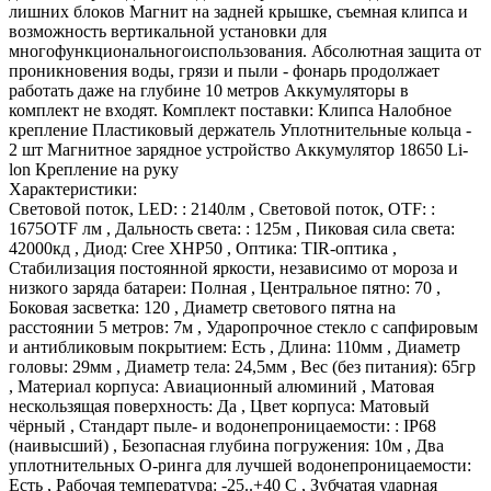
лишних блоков Магнит на задней крышке, съемная клипса и
возможность вертикальной установки для
многофункциональногоиспользования. Абсолютная защита от
проникновения воды, грязи и пыли - фонарь продолжает
работать даже на глубине 10 метров Аккумуляторы в
комплект не входят. Комплект поставки: Клипса Налобное
крепление Пластиковый держатель Уплотнительные кольца -
2 шт Магнитное зарядное устройство Аккумулятор 18650 Li-
lon Крепление на руку
Характеристики:
Световой поток, LED: : 2140лм , Световой поток, OTF: :
1675OTF лм , Дальность света: : 125м , Пиковая сила света:
42000кд , Диод: Cree XHP50 , Оптика: TIR-оптика ,
Стабилизация постоянной яркости, независимо от мороза и
низкого заряда батареи: Полная , Центральное пятно: 70 ,
Боковая засветка: 120 , Диаметр светового пятна на
расстоянии 5 метров: 7м , Ударопрочное стекло с сапфировым
и антибликовым покрытием: Есть , Длина: 110мм , Диаметр
головы: 29мм , Диаметр тела: 24,5мм , Вес (без питания): 65гр
, Материал корпуса: Авиационный алюминий , Матовая
нескользящая поверхность: Да , Цвет корпуса: Матовый
чёрный , Стандарт пыле- и водонепроницаемости: : IP68
(наивысший) , Безопасная глубина погружения: 10м , Два
уплотнительных О-ринга для лучшей водонепроницаемости:
Есть , Рабочая температура: -25..+40 C , Зубчатая ударная