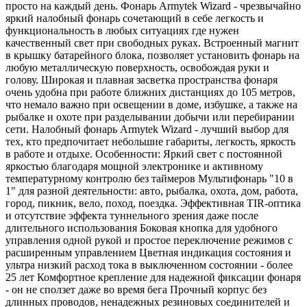
просто на каждый день. Фонарь Armytek Wizard - чрезвычайно
яркий налобный фонарь сочетающий в себе легкость и
функциональность в любых ситуациях где нужен
качественный свет при свободных руках. Встроенный магнит
в крышку батарейного блока, позволяет установить фонарь на
любую металлическую поверхность, освобождая руки и
голову. Широкая и плавная засветка пространства фонаря
очень удобна при работе ближних дистанциях до 105 метров,
что немало важно при освещении в доме, избушке, а также на
рыбалке и охоте при разделывании добычи или перебирании
сети. Налобный фонарь Armytek Wizard - лучший выбор для
тех, кто предпочитает небольшие габариты, легкость, яркость
в работе и отдыхе. Особенности: Яркий свет с постоянной
яркостью благодаря мощной электронике и активному
температурному контролю без таймеров Мультифонарь "10 в
1" для разной деятельности: авто, рыбалка, охота, дом, работа,
город, пикник, вело, поход, поездка. Эффективная TIR-оптика
и отсутствие эффекта туннельного зрения даже после
длительного использования Боковая кнопка для удобного
управления одной рукой и простое переключение режимов с
расширенным управлением Цветная индикация состояния и
ультра низкий расход тока в выключенном состоянии - более
25 лет Комфортное крепление для надежной фиксации фонаря
- он не сползет даже во время бега Прочный корпус без
длинных проводов, ненадежных резиновых соединителей и