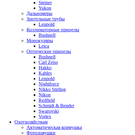
Steiner
Yukon
Дальномеры
Зрительные трубы
Leupold
Коллиматорные прицелы
Bushnell
Монокуляры
Leica
Оптические прицелы
Bushnell
Carl Zeiss
Hakko
Kahles
Leupold
Nightforce
Nikko Stirling
Nikon
Redfield
Schmidt & Bender
Swarovski
Vortex
Охотхозяйствам
Автоматическая кормушка
Фотоловушки