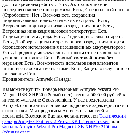
долгим временем работы : Есть , Автозапоминание
последнего включенного режима: Есть , Специальный сигнал
(Стробоскоп): Нет , Возможность сохранения
индивидуальных пользовательских настроек : Есть ,
Встроенная индикация низкого заряда питания : Есть ,
Встроенная индикация высокой температуры: Есть ,
Индикация цвета диода: Есть , Индикация заряда батареи :
Есть , Драйвер защиты от чрезмерного разряда питания для
безопасного использования незащищенных аккумуляторов :
Есть , Продвинутая электронная защита от неправильной
установки питания: Есть , Ровный световой поток без
мерцания: Есть , Возможность использования элементов
питания с плоскими контактами: Есть , Защита от случайного
включения: Есть.
Производитель: Armytek (Канада)
Вы можете купить Фонарь налобный Armytek Wizard Pro
Magnet USB XHP50 (тёплый свет) всего за 5005.00 рублей в
интернет-магазине Opticspremium. У нас представлены
Armytek с описаниями, а так же подробные характеристики и
фотографии. Мы предлагаем Armytek с гарантией и
доставкой. Возможно Вас так же заинтересуют
Тактический
фонарь Armytek Partner C2 Pro v3 XP-L (тёплый свет)
или
Фонарь Armytek Wizard Pro Magnet USB XHP50 2150 лм
(тёплый свет)
.