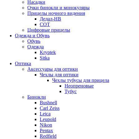
Насадки
Очки бинокли и монокуляры
Прицелы ночного видения
Дедал-НВ
СОТ
Цифровые прицелы
Одежда и Обувь
Обувь
Одежда
Kryptek
Sitka
Оптика
Аксессуары для оптики
Чехлы для оптики
Чехлы тубусы для прицела
Неопреновые
Тубус
Бинокли
Bushnell
Carl Zeiss
Leica
Leupold
Nikon
Pentax
Redfield