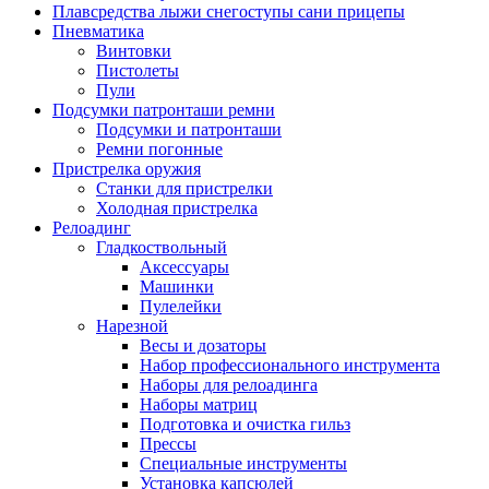
Плавсредства лыжи снегоступы сани прицепы
Пневматика
Винтовки
Пистолеты
Пули
Подсумки патронташи ремни
Подсумки и патронташи
Ремни погонные
Пристрелка оружия
Станки для пристрелки
Холодная пристрелка
Релоадинг
Гладкоствольный
Аксессуары
Машинки
Пулелейки
Нарезной
Весы и дозаторы
Набор профессионального инструмента
Наборы для релоадинга
Наборы матриц
Подготовка и очистка гильз
Прессы
Специальные инструменты
Установка капсюлей