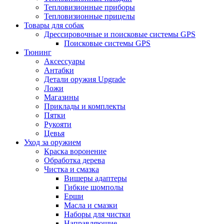
Тепловизионные приборы
Тепловизионные прицелы
Товары для собак
Дрессировочные и поисковые системы GPS
Поисковые системы GPS
Тюнинг
Аксессуары
Антабки
Детали оружия Upgrade
Ложи
Магазины
Приклады и комплекты
Пятки
Рукояти
Цевья
Уход за оружием
Краска воронение
Обработка дерева
Чистка и смазка
Вишеры адаптеры
Гибкие шомполы
Ерши
Масла и смазки
Наборы для чистки
Направляющие