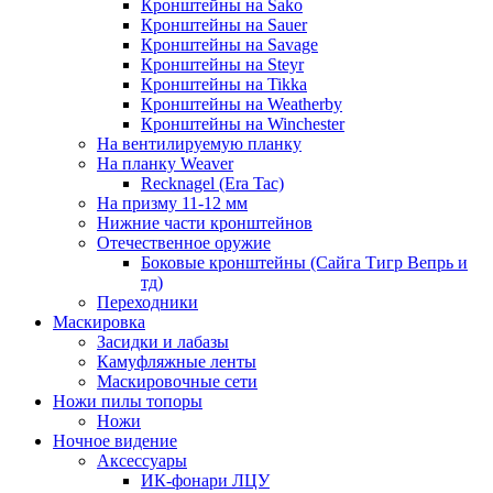
Кронштейны на Sako
Кронштейны на Sauer
Кронштейны на Savage
Кронштейны на Steyr
Кронштейны на Tikka
Кронштейны на Weatherby
Кронштейны на Winchester
На вентилируемую планку
На планку Weaver
Recknagel (Era Tac)
На призму 11-12 мм
Нижние части кронштейнов
Отечественное оружие
Боковые кронштейны (Сайга Тигр Вепрь и
тд)
Переходники
Маскировка
Засидки и лабазы
Камуфляжные ленты
Маскировочные сети
Ножи пилы топоры
Ножи
Ночное видение
Аксессуары
ИК-фонари ЛЦУ