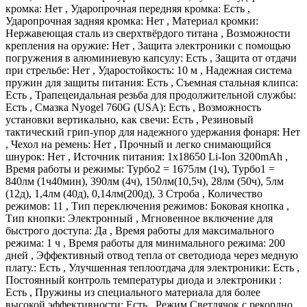
кромка: Нет , Ударопрочная передняя кромка: Есть ,
Ударопрочная задняя кромка: Нет , Материал кромки:
Нержавеющая сталь из сверхтвёрдого титана , Возможности
крепления на оружие: Нет , Защита электроники с помощью
погружения в алюминиевую капсулу: Есть , Защита от отдачи
при стрельбе: Нет , Ударостойкость: 10 м , Надежная система
пружин для защиты питания: Есть , Съемная стальная клипса:
Есть , Трапецеидальная резьба для продолжительной службы:
Есть , Смазка Nyogel 760G (USA): Есть , Возможность
установки вертикально, как свечи: Есть , Резиновый
тактический грип-упор для надежного удержания фонаря: Нет
, Чехол на ремень: Нет , Прочный и легко снимающийся
шнурок: Нет , Источник питания: 1x18650 Li-Ion 3200mAh ,
Время работы и режимы: Турбо2 = 1675лм (1ч), Турбо1 =
840лм (1ч40мин), 390лм (4ч), 150лм(10,5ч), 28лм (50ч), 5лм
(12д), 1,4лм (40д), 0,14лм(200д), 3 Строба , Количество
режимов: 11 , Тип переключения режимов: Боковая кнопка ,
Тип кнопки: Электронный , Мгновенное включение для
быстрого доступа: Да , Время работы для максимального
режима: 1 ч , Время работы для минимального режима: 200
дней , Эффективный отвод тепла от светодиода через медную
плату.: Есть , Улучшенная теплоотдача для электроники: Есть ,
Постоянный контроль температуры диода и электроники :
Есть , Пружины из специального материала для более
высокой эффективности: Есть , Режим Светлячок с рекордно