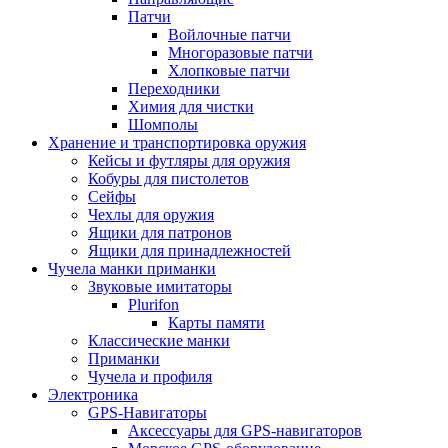
Патчи
Войлочные патчи
Многоразовые патчи
Хлопковые патчи
Переходники
Химия для чистки
Шомполы
Хранение и транспортировка оружия
Кейсы и футляры для оружия
Кобуры для пистолетов
Сейфы
Чехлы для оружия
Ящики для патронов
Ящики для принадлежностей
Чучела манки приманки
Звуковые имитаторы
Plurifon
Карты памяти
Классические манки
Приманки
Чучела и профиля
Электроника
GPS-Навигаторы
Аксессуары для GPS-навигаторов