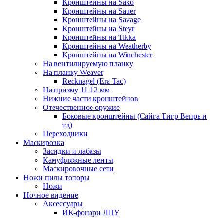
Кронштейны на Sako
Кронштейны на Sauer
Кронштейны на Savage
Кронштейны на Steyr
Кронштейны на Tikka
Кронштейны на Weatherby
Кронштейны на Winchester
На вентилируемую планку
На планку Weaver
Recknagel (Era Tac)
На призму 11-12 мм
Нижние части кронштейнов
Отечественное оружие
Боковые кронштейны (Сайга Тигр Вепрь и
тд)
Переходники
Маскировка
Засидки и лабазы
Камуфляжные ленты
Маскировочные сети
Ножи пилы топоры
Ножи
Ночное видение
Аксессуары
ИК-фонари ЛЦУ