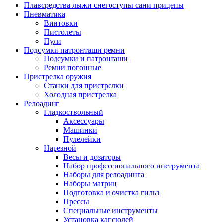
Плавсредства лыжи снегоступы сани прицепы
Пневматика
Винтовки
Пистолеты
Пули
Подсумки патронташи ремни
Подсумки и патронташи
Ремни погонные
Пристрелка оружия
Станки для пристрелки
Холодная пристрелка
Релоадинг
Гладкоствольный
Аксессуары
Машинки
Пулелейки
Нарезной
Весы и дозаторы
Набор профессионального инструмента
Наборы для релоадинга
Наборы матриц
Подготовка и очистка гильз
Прессы
Специальные инструменты
Установка капсюлей