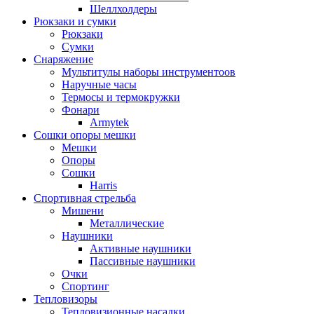
Шеллхолдеры
Рюкзаки и сумки
Рюкзаки
Сумки
Снаряжение
Мультитулы наборы инструментоов
Наручные часы
Термосы и термокружки
Фонари
Armytek
Сошки опоры мешки
Мешки
Опоры
Сошки
Harris
Спортивная стрельба
Мишени
Металлические
Наушники
Активные наушники
Пассивные наушники
Очки
Спортинг
Тепловизоры
Тепловизионные насадки