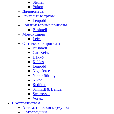
Steiner
Yukon
Дальномеры
Зрительные трубы
Leupold
Коллиматорные прицелы
Bushnell
Монокуляры
Leica
Оптические прицелы
Bushnell
Carl Zeiss
Hakko
Kahles
Leupold
Nightforce
Nikko Stirling
Nikon
Redfield
Schmidt & Bender
Swarovski
Vortex
Охотхозяйствам
Автоматическая кормушка
Фотоловушки