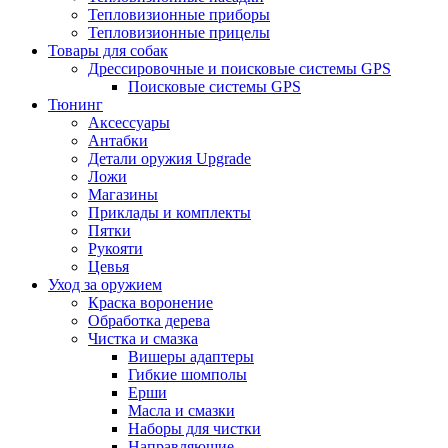
Тепловизионные приборы
Тепловизионные прицелы
Товары для собак
Дрессировочные и поисковые системы GPS
Поисковые системы GPS
Тюнинг
Аксессуары
Антабки
Детали оружия Upgrade
Ложи
Магазины
Приклады и комплекты
Пятки
Рукояти
Цевья
Уход за оружием
Краска воронение
Обработка дерева
Чистка и смазка
Вишеры адаптеры
Гибкие шомполы
Ерши
Масла и смазки
Наборы для чистки
Направляющие