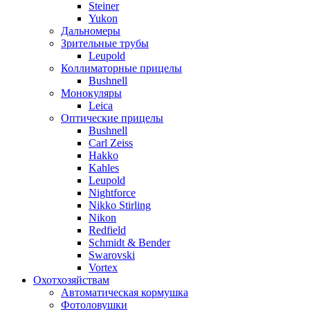
Steiner
Yukon
Дальномеры
Зрительные трубы
Leupold
Коллиматорные прицелы
Bushnell
Монокуляры
Leica
Оптические прицелы
Bushnell
Carl Zeiss
Hakko
Kahles
Leupold
Nightforce
Nikko Stirling
Nikon
Redfield
Schmidt & Bender
Swarovski
Vortex
Охотхозяйствам
Автоматическая кормушка
Фотоловушки