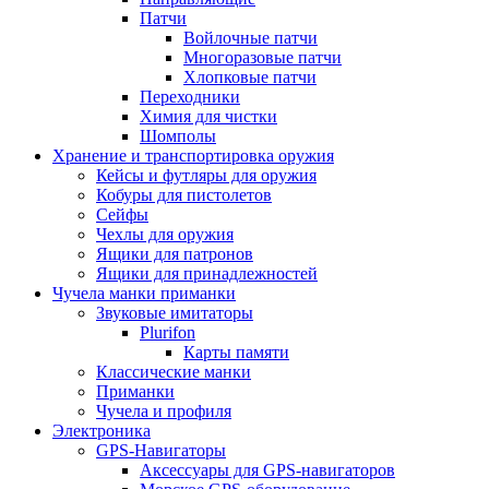
Патчи
Войлочные патчи
Многоразовые патчи
Хлопковые патчи
Переходники
Химия для чистки
Шомполы
Хранение и транспортировка оружия
Кейсы и футляры для оружия
Кобуры для пистолетов
Сейфы
Чехлы для оружия
Ящики для патронов
Ящики для принадлежностей
Чучела манки приманки
Звуковые имитаторы
Plurifon
Карты памяти
Классические манки
Приманки
Чучела и профиля
Электроника
GPS-Навигаторы
Аксессуары для GPS-навигаторов