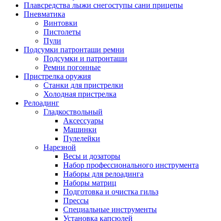
Плавсредства лыжи снегоступы сани прицепы
Пневматика
Винтовки
Пистолеты
Пули
Подсумки патронташи ремни
Подсумки и патронташи
Ремни погонные
Пристрелка оружия
Станки для пристрелки
Холодная пристрелка
Релоадинг
Гладкоствольный
Аксессуары
Машинки
Пулелейки
Нарезной
Весы и дозаторы
Набор профессионального инструмента
Наборы для релоадинга
Наборы матриц
Подготовка и очистка гильз
Прессы
Специальные инструменты
Установка капсюлей