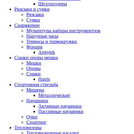
Шеллхолдеры
Рюкзаки и сумки
Рюкзаки
Сумки
Снаряжение
Мультитулы наборы инструментоов
Наручные часы
Термосы и термокружки
Фонари
Armytek
Сошки опоры мешки
Мешки
Опоры
Сошки
Harris
Спортивная стрельба
Мишени
Металлические
Наушники
Активные наушники
Пассивные наушники
Очки
Спортинг
Тепловизоры
Тепловизионные насадки