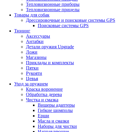
Тепловизионные приборы
Тепловизионные прицелы
Товары для собак
Дрессировочные и поисковые системы GPS
Поисковые системы GPS
Тюнинг
Аксессуары
Антабки
Детали оружия Upgrade
Ложи
Магазины
Приклады и комплекты
Пятки
Рукояти
Цевья
Уход за оружием
Краска воронение
Обработка дерева
Чистка и смазка
Вишеры адаптеры
Гибкие шомполы
Ерши
Масла и смазки
Наборы для чистки
Направляющие