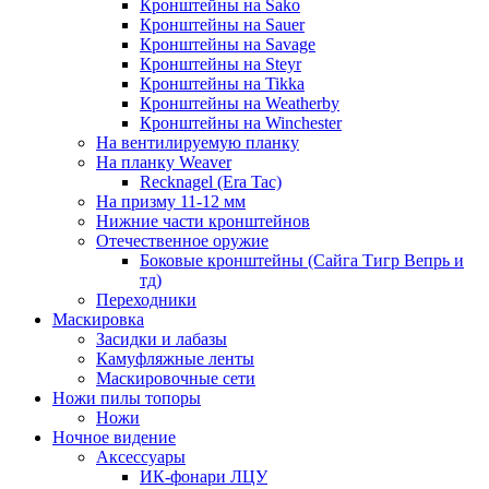
Кронштейны на Sako
Кронштейны на Sauer
Кронштейны на Savage
Кронштейны на Steyr
Кронштейны на Tikka
Кронштейны на Weatherby
Кронштейны на Winchester
На вентилируемую планку
На планку Weaver
Recknagel (Era Tac)
На призму 11-12 мм
Нижние части кронштейнов
Отечественное оружие
Боковые кронштейны (Сайга Тигр Вепрь и
тд)
Переходники
Маскировка
Засидки и лабазы
Камуфляжные ленты
Маскировочные сети
Ножи пилы топоры
Ножи
Ночное видение
Аксессуары
ИК-фонари ЛЦУ