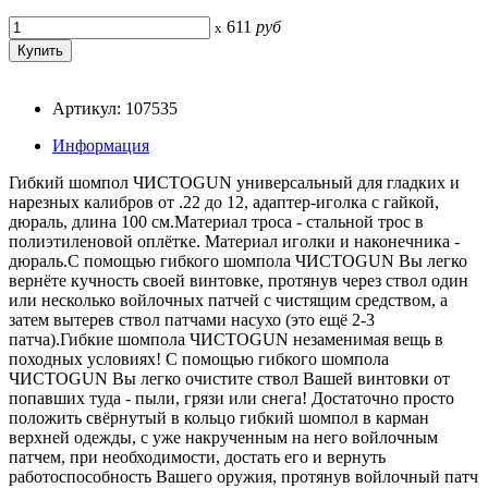
611
руб
x
Артикул: 107535
Информация
Гибкий шомпол ЧИСТОGUN универсальный для гладких и
нарезных калибров от .22 до 12, адаптер-иголка с гайкой,
дюраль, длина 100 см.Материал троса - стальной трос в
полиэтиленовой оплётке. Материал иголки и наконечника -
дюраль.С помощью гибкого шомпола ЧИСТОGUN Вы легко
вернёте кучность своей винтовке, протянув через ствол один
или несколько войлочных патчей с чистящим средством, а
затем вытерев ствол патчами насухо (это ещё 2-3
патча).Гибкие шомпола ЧИСТОGUN незаменимая вещь в
походных условиях! С помощью гибкого шомпола
ЧИСТОGUN Вы легко очистите ствол Вашей винтовки от
попавших туда - пыли, грязи или снега! Достаточно просто
положить свёрнутый в кольцо гибкий шомпол в карман
верхней одежды, с уже накрученным на него войлочным
патчем, при необходимости, достать его и вернуть
работоспособность Вашего оружия, протянув войлочный патч