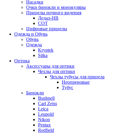
Насадки
Очки бинокли и монокуляры
Прицелы ночного видения
Дедал-НВ
СОТ
Цифровые прицелы
Одежда и Обувь
Обувь
Одежда
Kryptek
Sitka
Оптика
Аксессуары для оптики
Чехлы для оптики
Чехлы тубусы для прицела
Неопреновые
Тубус
Бинокли
Bushnell
Carl Zeiss
Leica
Leupold
Nikon
Pentax
Redfield