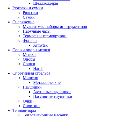
Шеллхолдеры
Рюкзаки и сумки
Рюкзаки
Сумки
Снаряжение
Мультитулы наборы инструментоов
Наручные часы
Термосы и термокружки
Фонари
Armytek
Сошки опоры мешки
Мешки
Опоры
Сошки
Harris
Спортивная стрельба
Мишени
Металлические
Наушники
Активные наушники
Пассивные наушники
Очки
Спортинг
Тепловизоры
Тепловизионные насадки