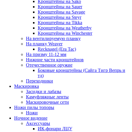
Кронштейны на Sako
Кронштейны на Sauer
Кронштейны на Savage
Кронштейны на Steyr
Кронштейны на Tikka
Кронштейны на Weatherby
Кронштейны на Winchester
На вентилируемую планку
На планку Weaver
Recknagel (Era Tac)
На призму 11-12 мм
Нижние части кронштейнов
Отечественное оружие
Боковые кронштейны (Сайга Тигр Вепрь и
тд)
Переходники
Маскировка
Засидки и лабазы
Камуфляжные ленты
Маскировочные сети
Ножи пилы топоры
Ножи
Ночное видение
Аксессуары
ИК-фонари ЛЦУ