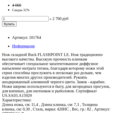
4 060
Скидка 32%
2 760
руб
x
Артикул: 101764
Информация
Hож складной Buck FLASHPOINT LE. Нож традиционно
высокого качества. Высокую прочность клинкам
обеспечивает специальное запатентованное диффузное
напыление нитрата титана, благодаря которому ножи этой
серии способны прослужить в несколько раз дольше, чем
изделия многих других производителей. Рукоять
анодированный алюминий черного цвета. Замок - карабин.
Ножи широко используются в быту, для загородных прогулок,
для военных, для охотников и рыболовов. Сертификат
US.SA03.A15929
Характеристики:
Длина ножа, см: 11,4 , Длина клинка, см: 7,3 , Толщина
клинка, см: 0,30 , Сталь, марка: 420НС , Вес, гр.: 82 , Артикул: