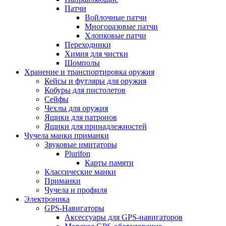
Патчи
Войлочные патчи
Многоразовые патчи
Хлопковые патчи
Переходники
Химия для чистки
Шомполы
Хранение и транспортировка оружия
Кейсы и футляры для оружия
Кобуры для пистолетов
Сейфы
Чехлы для оружия
Ящики для патронов
Ящики для принадлежностей
Чучела манки приманки
Звуковые имитаторы
Plurifon
Карты памяти
Классические манки
Приманки
Чучела и профиля
Электроника
GPS-Навигаторы
Аксессуары для GPS-навигаторов