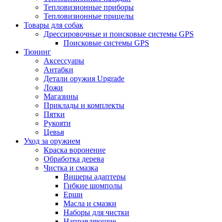
Тепловизионные приборы
Тепловизионные прицелы
Товары для собак
Дрессировочные и поисковые системы GPS
Поисковые системы GPS
Тюнинг
Аксессуары
Антабки
Детали оружия Upgrade
Ложи
Магазины
Приклады и комплекты
Пятки
Рукояти
Цевья
Уход за оружием
Краска воронение
Обработка дерева
Чистка и смазка
Вишеры адаптеры
Гибкие шомполы
Ерши
Масла и смазки
Наборы для чистки
Направляющие