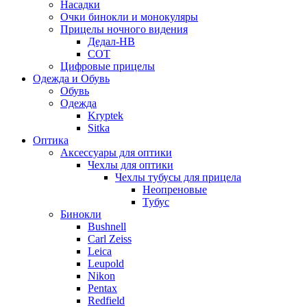
Насадки
Очки бинокли и монокуляры
Прицелы ночного видения
Дедал-НВ
СОТ
Цифровые прицелы
Одежда и Обувь
Обувь
Одежда
Kryptek
Sitka
Оптика
Аксессуары для оптики
Чехлы для оптики
Чехлы тубусы для прицела
Неопреновые
Тубус
Бинокли
Bushnell
Carl Zeiss
Leica
Leupold
Nikon
Pentax
Redfield