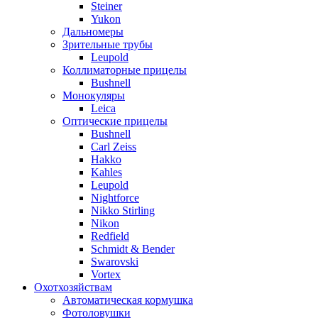
Steiner
Yukon
Дальномеры
Зрительные трубы
Leupold
Коллиматорные прицелы
Bushnell
Монокуляры
Leica
Оптические прицелы
Bushnell
Carl Zeiss
Hakko
Kahles
Leupold
Nightforce
Nikko Stirling
Nikon
Redfield
Schmidt & Bender
Swarovski
Vortex
Охотхозяйствам
Автоматическая кормушка
Фотоловушки