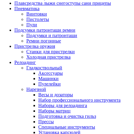
Плавсредства лыжи снегоступы сани прицепы
Пневматика
Винтовки
Пистолеты
Пули
Подсумки патронташи ремни
Подсумки и патронташи
Ремни погонные
Пристрелка оружия
Станки для пристрелки
Холодная пристрелка
Релоадинг
Гладкоствольный
Аксессуары
Машинки
Пулелейки
Нарезной
Весы и дозаторы
Набор профессионального инструмента
Наборы для релоадинга
Наборы матриц
Подготовка и очистка гильз
Прессы
Специальные инструменты
Установка капсюлей