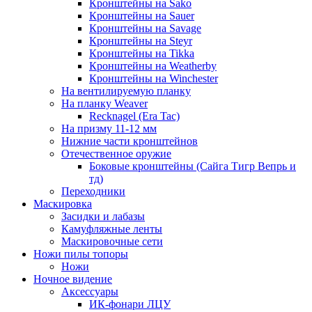
Кронштейны на Sako
Кронштейны на Sauer
Кронштейны на Savage
Кронштейны на Steyr
Кронштейны на Tikka
Кронштейны на Weatherby
Кронштейны на Winchester
На вентилируемую планку
На планку Weaver
Recknagel (Era Tac)
На призму 11-12 мм
Нижние части кронштейнов
Отечественное оружие
Боковые кронштейны (Сайга Тигр Вепрь и
тд)
Переходники
Маскировка
Засидки и лабазы
Камуфляжные ленты
Маскировочные сети
Ножи пилы топоры
Ножи
Ночное видение
Аксессуары
ИК-фонари ЛЦУ