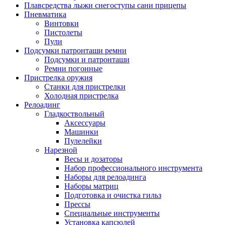
Плавсредства лыжи снегоступы сани прицепы
Пневматика
Винтовки
Пистолеты
Пули
Подсумки патронташи ремни
Подсумки и патронташи
Ремни погонные
Пристрелка оружия
Станки для пристрелки
Холодная пристрелка
Релоадинг
Гладкоствольный
Аксессуары
Машинки
Пулелейки
Нарезной
Весы и дозаторы
Набор профессионального инструмента
Наборы для релоадинга
Наборы матриц
Подготовка и очистка гильз
Прессы
Специальные инструменты
Установка капсюлей