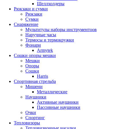
Шеллхолдеры
Рюкзаки и сумки
Рюкзаки
Сумки
Снаряжение
Мультитулы наборы инструментоов
Наручные часы
Термосы и термокружки
Фонари
Armytek
Сошки опоры мешки
Мешки
Опоры
Сошки
Harris
Спортивная стрельба
Мишени
Металлические
Наушники
Активные наушники
Пассивные наушники
Очки
Спортинг
Тепловизоры
Тепловизионные насадки