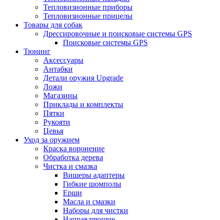
Тепловизионные приборы
Тепловизионные прицелы
Товары для собак
Дрессировочные и поисковые системы GPS
Поисковые системы GPS
Тюнинг
Аксессуары
Антабки
Детали оружия Upgrade
Ложи
Магазины
Приклады и комплекты
Пятки
Рукояти
Цевья
Уход за оружием
Краска воронение
Обработка дерева
Чистка и смазка
Вишеры адаптеры
Гибкие шомполы
Ерши
Масла и смазки
Наборы для чистки
Направляющие