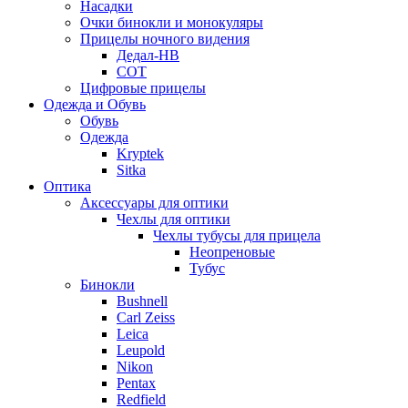
Насадки
Очки бинокли и монокуляры
Прицелы ночного видения
Дедал-НВ
СОТ
Цифровые прицелы
Одежда и Обувь
Обувь
Одежда
Kryptek
Sitka
Оптика
Аксессуары для оптики
Чехлы для оптики
Чехлы тубусы для прицела
Неопреновые
Тубус
Бинокли
Bushnell
Carl Zeiss
Leica
Leupold
Nikon
Pentax
Redfield