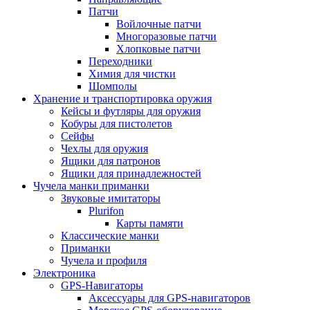
Патчи
Войлочные патчи
Многоразовые патчи
Хлопковые патчи
Переходники
Химия для чистки
Шомполы
Хранение и транспортировка оружия
Кейсы и футляры для оружия
Кобуры для пистолетов
Сейфы
Чехлы для оружия
Ящики для патронов
Ящики для принадлежностей
Чучела манки приманки
Звуковые имитаторы
Plurifon
Карты памяти
Классические манки
Приманки
Чучела и профиля
Электроника
GPS-Навигаторы
Аксессуары для GPS-навигаторов