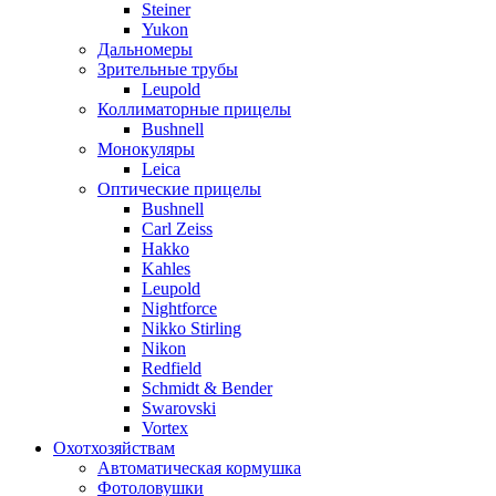
Steiner
Yukon
Дальномеры
Зрительные трубы
Leupold
Коллиматорные прицелы
Bushnell
Монокуляры
Leica
Оптические прицелы
Bushnell
Carl Zeiss
Hakko
Kahles
Leupold
Nightforce
Nikko Stirling
Nikon
Redfield
Schmidt & Bender
Swarovski
Vortex
Охотхозяйствам
Автоматическая кормушка
Фотоловушки