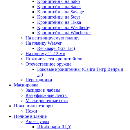
Кронштейны на Sako
Кронштейны на Sauer
Кронштейны на Savage
Кронштейны на Steyr
Кронштейны на Tikka
Кронштейны на Weatherby
Кронштейны на Winchester
На вентилируемую планку
На планку Weaver
Recknagel (Era Tac)
На призму 11-12 мм
Нижние части кронштейнов
Отечественное оружие
Боковые кронштейны (Сайга Тигр Вепрь и
тд)
Переходники
Маскировка
Засидки и лабазы
Камуфляжные ленты
Маскировочные сети
Ножи пилы топоры
Ножи
Ночное видение
Аксессуары
ИК-фонари ЛЦУ