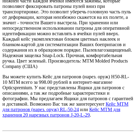
нижней части каждой ячейки имеются зажимы, которые
позволяют фиксировать патроны пулей вниз при
транспортировке. Это позволит уберечь головную часть пуль
от деформации, которая неизбежно скажется на их полете, а
значит - точности Вашего выстрела. При хранении или
непосредственном использовании патроны для оперативной
идентификации можно вставлять в ячейки пулей вверх.
Каждый кейс укомплектован блоком цветных наклеек и
бланком-картой для систематизации Ваших боеприпасов и
содержания их в образцовом порядке. Пылевлагозащищеный.
Надежная защелка Snap-Lock. Прочная, комфортабельная
ручка. Цвет зеленый. Производитель: MTM Molded Products
Company (США)
Вы можете купить Кейс для патронов (нарез. оруж) H50-RL-
10 MTM всего за 998.00 рублей в интернет-магазине
Opticspremium. У нас представлены Ящики для патронов с
описаниями, а так же подробные характеристики и
фотографии. Мы предлагаем Ящики для патронов с гарантией
и доставкой. Возможно Вас так же заинтересуют
Кейс MTM
для патронов (нарез. оруж) RL-50-24
или
Кейс MTM для
хранения 20 нарезных патронов J-20-L-29
.