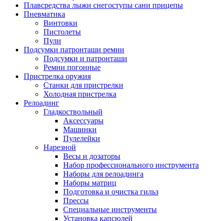
Плавсредства лыжи снегоступы сани прицепы
Пневматика
Винтовки
Пистолеты
Пули
Подсумки патронташи ремни
Подсумки и патронташи
Ремни погонные
Пристрелка оружия
Станки для пристрелки
Холодная пристрелка
Релоадинг
Гладкоствольный
Аксессуары
Машинки
Пулелейки
Нарезной
Весы и дозаторы
Набор профессионального инструмента
Наборы для релоадинга
Наборы матриц
Подготовка и очистка гильз
Прессы
Специальные инструменты
Установка капсюлей