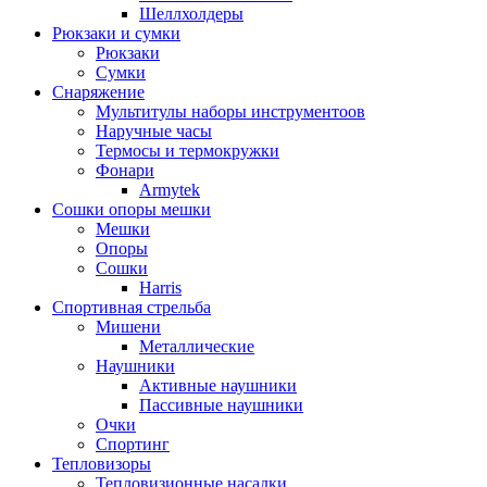
Шеллхолдеры
Рюкзаки и сумки
Рюкзаки
Сумки
Снаряжение
Мультитулы наборы инструментоов
Наручные часы
Термосы и термокружки
Фонари
Armytek
Сошки опоры мешки
Мешки
Опоры
Сошки
Harris
Спортивная стрельба
Мишени
Металлические
Наушники
Активные наушники
Пассивные наушники
Очки
Спортинг
Тепловизоры
Тепловизионные насадки