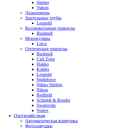
Steiner
Yukon
Дальномеры
Зрительные трубы
Leupold
Коллиматорные прицелы
Bushnell
Монокуляры
Leica
Оптические прицелы
Bushnell
Carl Zeiss
Hakko
Kahles
Leupold
Nightforce
Nikko Stirling
Nikon
Redfield
Schmidt & Bender
Swarovski
Vortex
Охотхозяйствам
Автоматическая кормушка
Фотоловушки