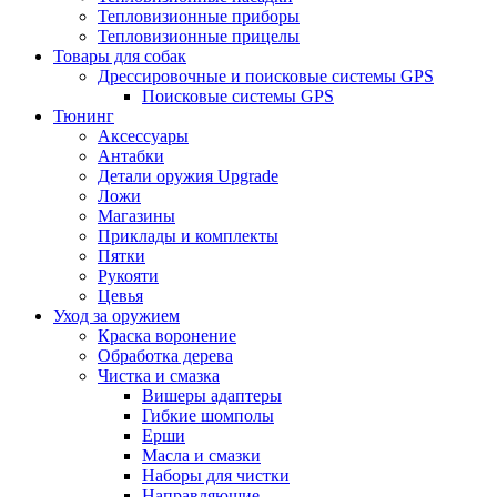
Тепловизионные приборы
Тепловизионные прицелы
Товары для собак
Дрессировочные и поисковые системы GPS
Поисковые системы GPS
Тюнинг
Аксессуары
Антабки
Детали оружия Upgrade
Ложи
Магазины
Приклады и комплекты
Пятки
Рукояти
Цевья
Уход за оружием
Краска воронение
Обработка дерева
Чистка и смазка
Вишеры адаптеры
Гибкие шомполы
Ерши
Масла и смазки
Наборы для чистки
Направляющие