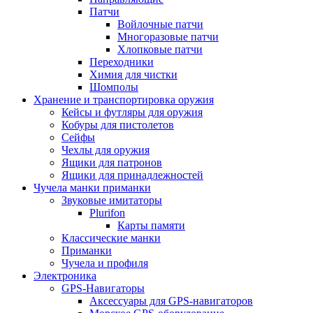
Патчи
Войлочные патчи
Многоразовые патчи
Хлопковые патчи
Переходники
Химия для чистки
Шомполы
Хранение и транспортировка оружия
Кейсы и футляры для оружия
Кобуры для пистолетов
Сейфы
Чехлы для оружия
Ящики для патронов
Ящики для принадлежностей
Чучела манки приманки
Звуковые имитаторы
Plurifon
Карты памяти
Классические манки
Приманки
Чучела и профиля
Электроника
GPS-Навигаторы
Аксессуары для GPS-навигаторов