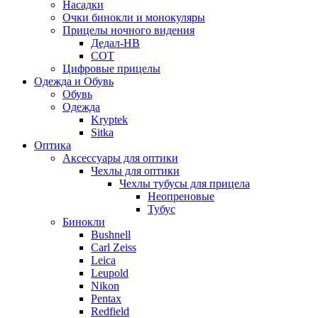
Насадки
Очки бинокли и монокуляры
Прицелы ночного видения
Дедал-НВ
СОТ
Цифровые прицелы
Одежда и Обувь
Обувь
Одежда
Kryptek
Sitka
Оптика
Аксессуары для оптики
Чехлы для оптики
Чехлы тубусы для прицела
Неопреновые
Тубус
Бинокли
Bushnell
Carl Zeiss
Leica
Leupold
Nikon
Pentax
Redfield