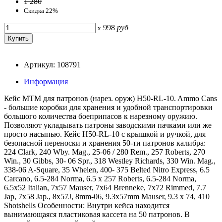
1 280
Скидка 22%
998
руб
x
Артикул: 108791
Информация
Кейс MTM для патронов (нарез. оруж) H50-RL-10. Ammo Cans
- большие коробки для хранения и удобной транспортировки
большого количества боеприпасов к нарезному оружию.
Позволяют укладывать патроны заводскими пачками или же
просто насыпью. Кейс H50-RL-10 с крышкой и ручкой, для
безопасной переноски и хранения 50-ти патронов калибра:
224 Clark, 240 Wby. Mag., 25-06 / 280 Rem., 257 Roberts, 270
Win., 30 Gibbs, 30- 06 Spr., 318 Westley Richards, 330 Win. Mag.,
338-06 A-Square, 35 Whelen, 400- 375 Belted Nitro Express, 6.5
Carcano, 6.5-284 Norma, 6.5 x 257 Roberts, 6.5-284 Norma,
6.5x52 Italian, 7x57 Mauser, 7x64 Brenneke, 7x72 Rimmed, 7.7
Jap, 7x58 Jap., 8x57J, 8mm-06, 9.3x57mm Mauser, 9.3 x 74, 410
Shotshells Особенности: Внутри кейса находится
вынимающаяся пластиковая кассета на 50 патронов. В