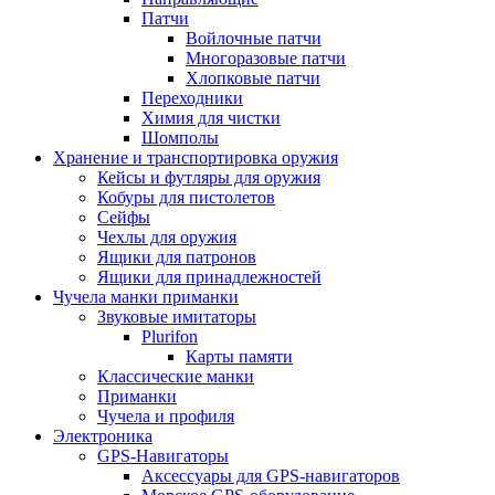
Патчи
Войлочные патчи
Многоразовые патчи
Хлопковые патчи
Переходники
Химия для чистки
Шомполы
Хранение и транспортировка оружия
Кейсы и футляры для оружия
Кобуры для пистолетов
Сейфы
Чехлы для оружия
Ящики для патронов
Ящики для принадлежностей
Чучела манки приманки
Звуковые имитаторы
Plurifon
Карты памяти
Классические манки
Приманки
Чучела и профиля
Электроника
GPS-Навигаторы
Аксессуары для GPS-навигаторов