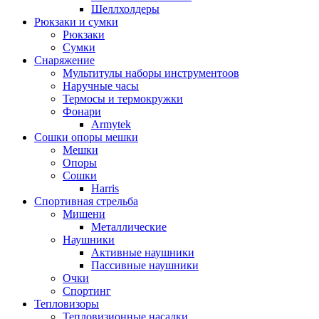
Шеллхолдеры
Рюкзаки и сумки
Рюкзаки
Сумки
Снаряжение
Мультитулы наборы инструментоов
Наручные часы
Термосы и термокружки
Фонари
Armytek
Сошки опоры мешки
Мешки
Опоры
Сошки
Harris
Спортивная стрельба
Мишени
Металлические
Наушники
Активные наушники
Пассивные наушники
Очки
Спортинг
Тепловизоры
Тепловизионные насадки