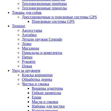
Тепловизионные приборы
Тепловизионные прицелы
Товары для собак
Дрессировочные и поисковые системы GPS
Поисковые системы GPS
Тюнинг
Аксессуары
Антабки
Детали оружия Upgrade
Ложи
Магазины
Приклады и комплекты
Пятки
Рукояти
Цевья
Уход за оружием
Краска воронение
Обработка дерева
Чистка и смазка
Вишеры адаптеры
Гибкие шомполы
Ерши
Масла и смазки
Наборы для чистки
Направляющие