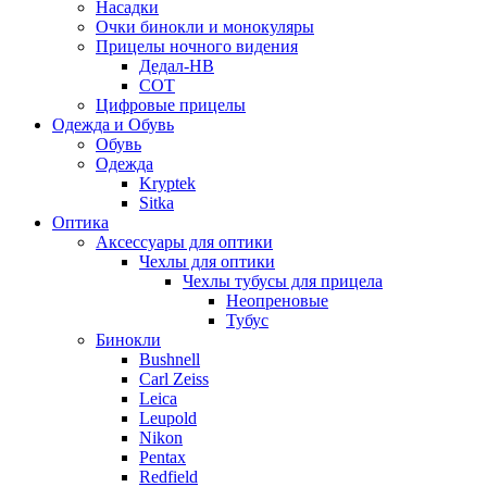
Насадки
Очки бинокли и монокуляры
Прицелы ночного видения
Дедал-НВ
СОТ
Цифровые прицелы
Одежда и Обувь
Обувь
Одежда
Kryptek
Sitka
Оптика
Аксессуары для оптики
Чехлы для оптики
Чехлы тубусы для прицела
Неопреновые
Тубус
Бинокли
Bushnell
Carl Zeiss
Leica
Leupold
Nikon
Pentax
Redfield