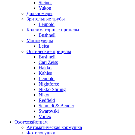
Steiner
Yukon
Дальномеры
Зрительные трубы
Leupold
Коллиматорные прицелы
Bushnell
Монокуляры
Leica
Оптические прицелы
Bushnell
Carl Zeiss
Hakko
Kahles
Leupold
Nightforce
Nikko Stirling
Nikon
Redfield
Schmidt & Bender
Swarovski
Vortex
Охотхозяйствам
Автоматическая кормушка
Фотоловушки