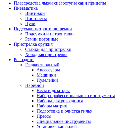
Плавсредства лыжи снегоступы сани прицепы
Пневматика
Винтовки
Пистолеты
Пули
Подсумки патронташи ремни
Подсумки и патронташи
Ремни погонные
Пристрелка оружия
Станки для пристрелки
Холодная пристрелка
Релоадинг
Гладкоствольный
Аксессуары
Машинки
Пулелейки
Нарезной
Весы и дозаторы
Набор профессионального инструмента
Наборы для релоадинга
Наборы матриц
Подготовка и очистка гильз
Прессы
Специальные инструменты
Установка капсюлей