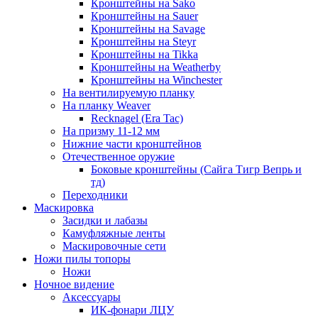
Кронштейны на Sako
Кронштейны на Sauer
Кронштейны на Savage
Кронштейны на Steyr
Кронштейны на Tikka
Кронштейны на Weatherby
Кронштейны на Winchester
На вентилируемую планку
На планку Weaver
Recknagel (Era Tac)
На призму 11-12 мм
Нижние части кронштейнов
Отечественное оружие
Боковые кронштейны (Сайга Тигр Вепрь и
тд)
Переходники
Маскировка
Засидки и лабазы
Камуфляжные ленты
Маскировочные сети
Ножи пилы топоры
Ножи
Ночное видение
Аксессуары
ИК-фонари ЛЦУ