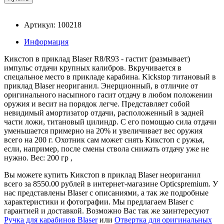
Артикул: 100218
Информация
Кикстоп в приклад Blaser R8/R93 - гастит (размывает)
импульс отдачи крупных калибров. Вкручивается в
спецальное место в прикладе карабина. Kickstop титановый в
приклад Blaser неориганил. Энерционный, в отличие от
оригинального насыпного гасит отдачу в любом положении
оружия и весит на порядок легче. Представляет собой
невидимый амортизатор отдачи, расположенный в задней
части ложи, титановый цилиндр. С его помощью сила отдачи
уменьшается примерно на 20% и увеличивает вес оружия
всего на 200 г. Охотник сам может снять Кикстоп с ружья,
если, например, после смены ствола снижать отдачу уже не
нужно. Вес: 200 гр ,
Вы можете купить Кикстоп в приклад Blaser неориганил
всего за 8550.00 рублей в интернет-магазине Opticspremium. У
нас представлены Blaser с описаниями, а так же подробные
характеристики и фотографии. Мы предлагаем Blaser с
гарантией и доставкой. Возможно Вас так же заинтересуют
Ручка для карабинов Blaser
или
Отвертка для оригинальных