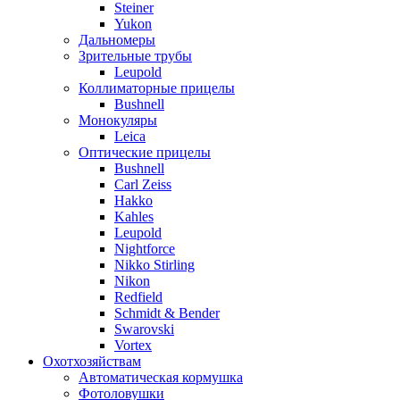
Steiner
Yukon
Дальномеры
Зрительные трубы
Leupold
Коллиматорные прицелы
Bushnell
Монокуляры
Leica
Оптические прицелы
Bushnell
Carl Zeiss
Hakko
Kahles
Leupold
Nightforce
Nikko Stirling
Nikon
Redfield
Schmidt & Bender
Swarovski
Vortex
Охотхозяйствам
Автоматическая кормушка
Фотоловушки