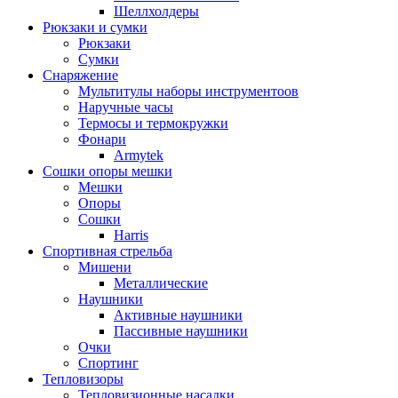
Шеллхолдеры
Рюкзаки и сумки
Рюкзаки
Сумки
Снаряжение
Мультитулы наборы инструментоов
Наручные часы
Термосы и термокружки
Фонари
Armytek
Сошки опоры мешки
Мешки
Опоры
Сошки
Harris
Спортивная стрельба
Мишени
Металлические
Наушники
Активные наушники
Пассивные наушники
Очки
Спортинг
Тепловизоры
Тепловизионные насадки