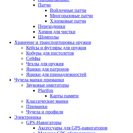
Патчи
Войлочные патчи
Многоразовые патчи
Хлопковые патчи
Переходники
Химия для чистки
Шомполы
Хранение и транспортировка оружия
Кейсы и футляры для оружия
Кобуры для пистолетов
Сейфы
Чехлы для оружия
Ящики для патронов
Ящики для принадлежностей
Чучела манки приманки
Звуковые имитаторы
Plurifon
Карты памяти
Классические манки
Приманки
Чучела и профиля
Электроника
GPS-Навигаторы
Аксессуары для GPS-навигаторов