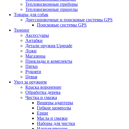
Тепловизионные приборы
Тепловизионные прицелы
Товары для собак
Дрессировочные и поисковые системы GPS
Поисковые системы GPS
Тюнинг
Аксессуары
Антабки
Детали оружия Upgrade
Ложи
Магазины
Приклады и комплекты
Пятки
Рукояти
Цевья
Уход за оружием
Краска воронение
Обработка дерева
Чистка и смазка
Вишеры адаптеры
Гибкие шомполы
Ерши
Масла и смазки
Наборы для чистки
Направляющие