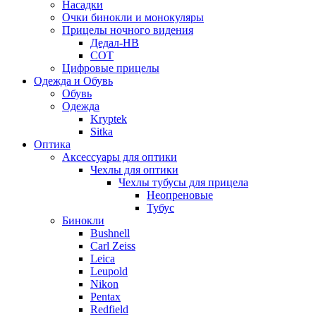
Насадки
Очки бинокли и монокуляры
Прицелы ночного видения
Дедал-НВ
СОТ
Цифровые прицелы
Одежда и Обувь
Обувь
Одежда
Kryptek
Sitka
Оптика
Аксессуары для оптики
Чехлы для оптики
Чехлы тубусы для прицела
Неопреновые
Тубус
Бинокли
Bushnell
Carl Zeiss
Leica
Leupold
Nikon
Pentax
Redfield