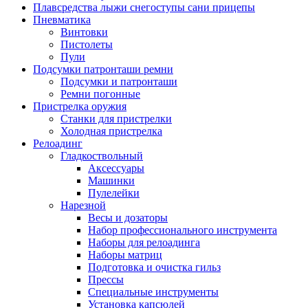
Плавсредства лыжи снегоступы сани прицепы
Пневматика
Винтовки
Пистолеты
Пули
Подсумки патронташи ремни
Подсумки и патронташи
Ремни погонные
Пристрелка оружия
Станки для пристрелки
Холодная пристрелка
Релоадинг
Гладкоствольный
Аксессуары
Машинки
Пулелейки
Нарезной
Весы и дозаторы
Набор профессионального инструмента
Наборы для релоадинга
Наборы матриц
Подготовка и очистка гильз
Прессы
Специальные инструменты
Установка капсюлей