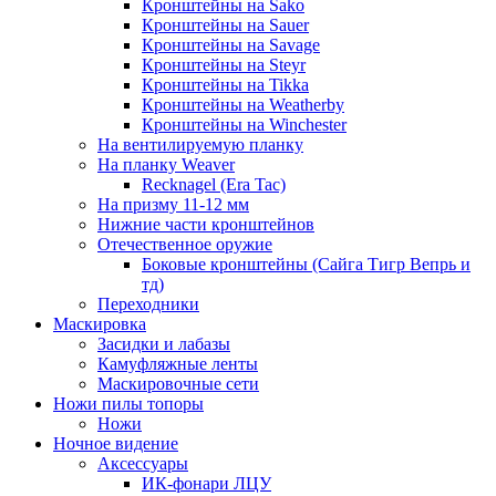
Кронштейны на Sako
Кронштейны на Sauer
Кронштейны на Savage
Кронштейны на Steyr
Кронштейны на Tikka
Кронштейны на Weatherby
Кронштейны на Winchester
На вентилируемую планку
На планку Weaver
Recknagel (Era Tac)
На призму 11-12 мм
Нижние части кронштейнов
Отечественное оружие
Боковые кронштейны (Сайга Тигр Вепрь и
тд)
Переходники
Маскировка
Засидки и лабазы
Камуфляжные ленты
Маскировочные сети
Ножи пилы топоры
Ножи
Ночное видение
Аксессуары
ИК-фонари ЛЦУ