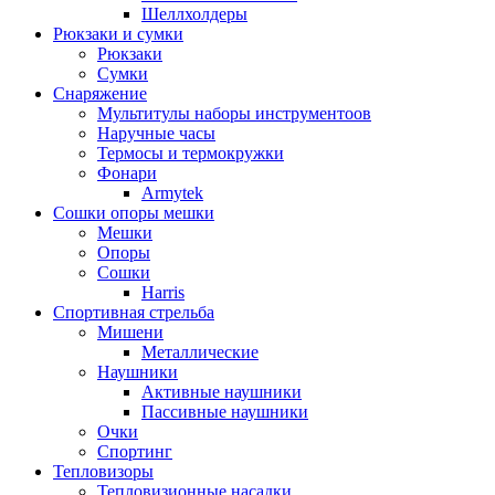
Шеллхолдеры
Рюкзаки и сумки
Рюкзаки
Сумки
Снаряжение
Мультитулы наборы инструментоов
Наручные часы
Термосы и термокружки
Фонари
Armytek
Сошки опоры мешки
Мешки
Опоры
Сошки
Harris
Спортивная стрельба
Мишени
Металлические
Наушники
Активные наушники
Пассивные наушники
Очки
Спортинг
Тепловизоры
Тепловизионные насадки