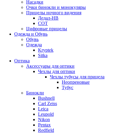
Насадки
Очки бинокли и монокуляры
Прицелы ночного видения
Дедал-НВ
СОТ
Цифровые прицелы
Одежда и Обувь
Обувь
Одежда
Kryptek
Sitka
Оптика
Аксессуары для оптики
Чехлы для оптики
Чехлы тубусы для прицела
Неопреновые
Тубус
Бинокли
Bushnell
Carl Zeiss
Leica
Leupold
Nikon
Pentax
Redfield