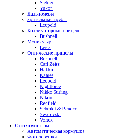
Steiner
Yukon
Дальномеры
Зрительные трубы
Leupold
Коллиматорные прицелы
Bushnell
Монокуляры
Leica
Оптические прицелы
Bushnell
Carl Zeiss
Hakko
Kahles
Leupold
Nightforce
Nikko Stirling
Nikon
Redfield
Schmidt & Bender
Swarovski
Vortex
Охотхозяйствам
Автоматическая кормушка
Фотоловушки