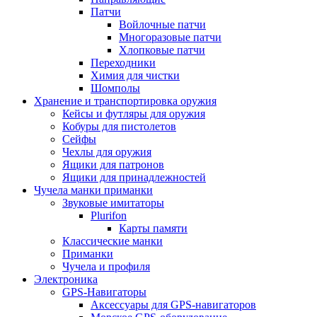
Патчи
Войлочные патчи
Многоразовые патчи
Хлопковые патчи
Переходники
Химия для чистки
Шомполы
Хранение и транспортировка оружия
Кейсы и футляры для оружия
Кобуры для пистолетов
Сейфы
Чехлы для оружия
Ящики для патронов
Ящики для принадлежностей
Чучела манки приманки
Звуковые имитаторы
Plurifon
Карты памяти
Классические манки
Приманки
Чучела и профиля
Электроника
GPS-Навигаторы
Аксессуары для GPS-навигаторов