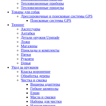
Тепловизионные приборы
Тепловизионные прицелы
Товары для собак
Дрессировочные и поисковые системы GPS
Поисковые системы GPS
Тюнинг
Аксессуары
Антабки
Детали оружия Upgrade
Ложи
Магазины
Приклады и комплекты
Пятки
Рукояти
Цевья
Уход за оружием
Краска воронение
Обработка дерева
Чистка и смазка
Вишеры адаптеры
Гибкие шомполы
Ерши
Масла и смазки
Наборы для чистки
Направляющие