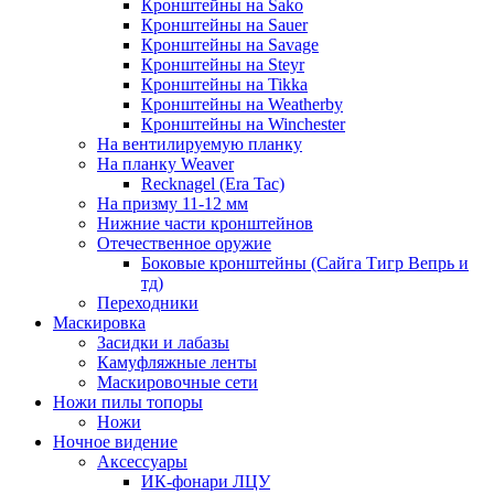
Кронштейны на Sako
Кронштейны на Sauer
Кронштейны на Savage
Кронштейны на Steyr
Кронштейны на Tikka
Кронштейны на Weatherby
Кронштейны на Winchester
На вентилируемую планку
На планку Weaver
Recknagel (Era Tac)
На призму 11-12 мм
Нижние части кронштейнов
Отечественное оружие
Боковые кронштейны (Сайга Тигр Вепрь и
тд)
Переходники
Маскировка
Засидки и лабазы
Камуфляжные ленты
Маскировочные сети
Ножи пилы топоры
Ножи
Ночное видение
Аксессуары
ИК-фонари ЛЦУ