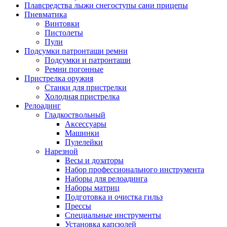
Плавсредства лыжи снегоступы сани прицепы
Пневматика
Винтовки
Пистолеты
Пули
Подсумки патронташи ремни
Подсумки и патронташи
Ремни погонные
Пристрелка оружия
Станки для пристрелки
Холодная пристрелка
Релоадинг
Гладкоствольный
Аксессуары
Машинки
Пулелейки
Нарезной
Весы и дозаторы
Набор профессионального инструмента
Наборы для релоадинга
Наборы матриц
Подготовка и очистка гильз
Прессы
Специальные инструменты
Установка капсюлей