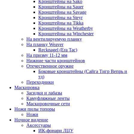
Кронштейны на Sako
Кронштейны на Sauer
Кронштейны на Savage
Кронштейны на Steyr
Кронштейны на Tikka
Кронштейны на Weatherby
Кронштейны на Winchester
На вентилируемую планку
На планку Weaver
Recknagel (Era Tac)
На призму 11-12 мм
Нижние части кронштейнов
Отечественное оружие
Боковые кронштейны (Сайга Тигр Вепрь и
тд)
Переходники
Маскировка
Засидки и лабазы
Камуфляжные ленты
Маскировочные сети
Ножи пилы топоры
Ножи
Ночное видение
Аксессуары
ИК-фонари ЛЦУ