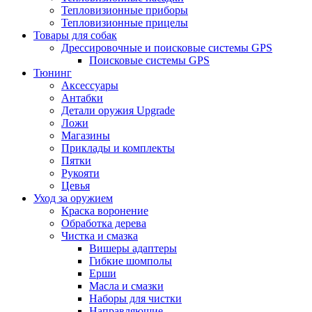
Тепловизионные приборы
Тепловизионные прицелы
Товары для собак
Дрессировочные и поисковые системы GPS
Поисковые системы GPS
Тюнинг
Аксессуары
Антабки
Детали оружия Upgrade
Ложи
Магазины
Приклады и комплекты
Пятки
Рукояти
Цевья
Уход за оружием
Краска воронение
Обработка дерева
Чистка и смазка
Вишеры адаптеры
Гибкие шомполы
Ерши
Масла и смазки
Наборы для чистки
Направляющие