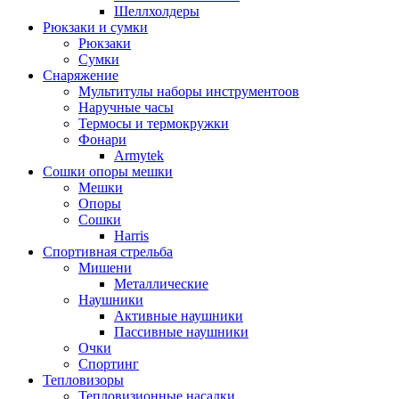
Шеллхолдеры
Рюкзаки и сумки
Рюкзаки
Сумки
Снаряжение
Мультитулы наборы инструментоов
Наручные часы
Термосы и термокружки
Фонари
Armytek
Сошки опоры мешки
Мешки
Опоры
Сошки
Harris
Спортивная стрельба
Мишени
Металлические
Наушники
Активные наушники
Пассивные наушники
Очки
Спортинг
Тепловизоры
Тепловизионные насадки