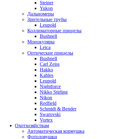
Steiner
Yukon
Дальномеры
Зрительные трубы
Leupold
Коллиматорные прицелы
Bushnell
Монокуляры
Leica
Оптические прицелы
Bushnell
Carl Zeiss
Hakko
Kahles
Leupold
Nightforce
Nikko Stirling
Nikon
Redfield
Schmidt & Bender
Swarovski
Vortex
Охотхозяйствам
Автоматическая кормушка
Фотоловушки