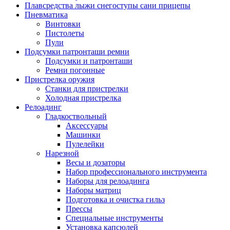
Плавсредства лыжи снегоступы сани прицепы
Пневматика
Винтовки
Пистолеты
Пули
Подсумки патронташи ремни
Подсумки и патронташи
Ремни погонные
Пристрелка оружия
Станки для пристрелки
Холодная пристрелка
Релоадинг
Гладкоствольный
Аксессуары
Машинки
Пулелейки
Нарезной
Весы и дозаторы
Набор профессионального инструмента
Наборы для релоадинга
Наборы матриц
Подготовка и очистка гильз
Прессы
Специальные инструменты
Установка капсюлей