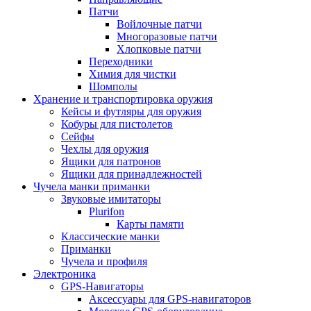
Патчи
Войлочные патчи
Многоразовые патчи
Хлопковые патчи
Переходники
Химия для чистки
Шомполы
Хранение и транспортировка оружия
Кейсы и футляры для оружия
Кобуры для пистолетов
Сейфы
Чехлы для оружия
Ящики для патронов
Ящики для принадлежностей
Чучела манки приманки
Звуковые имитаторы
Plurifon
Карты памяти
Классические манки
Приманки
Чучела и профиля
Электроника
GPS-Навигаторы
Аксессуары для GPS-навигаторов