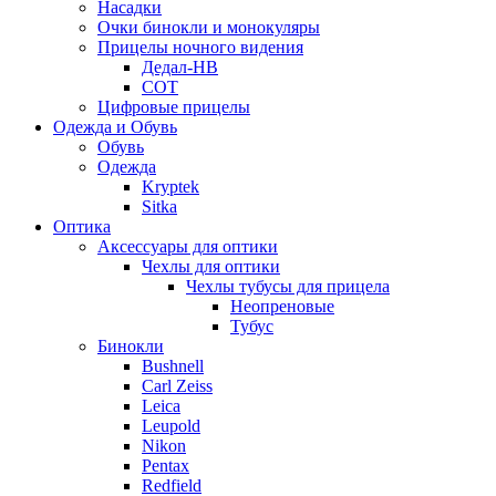
Насадки
Очки бинокли и монокуляры
Прицелы ночного видения
Дедал-НВ
СОТ
Цифровые прицелы
Одежда и Обувь
Обувь
Одежда
Kryptek
Sitka
Оптика
Аксессуары для оптики
Чехлы для оптики
Чехлы тубусы для прицела
Неопреновые
Тубус
Бинокли
Bushnell
Carl Zeiss
Leica
Leupold
Nikon
Pentax
Redfield