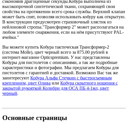
сэкономив драгоценные секунды.Кобура выполнена из
высокопрочной синтетической ткани, сохраняющей свои
свойства на протяжении всего срока службы. Верхний клапан
может быть снят, позволяя использовать кобуру как открытую.
В конструкции предусмотрен страховочный хлястик из
нейлоновой стропы."Трансформер 2" может располагаться на
любом элементе снаряжения, если на нём присутствуют PAL-
ячейки."
Вы можете купить Кобура тактическая Трансформер-2
(система Molle), цвет черный всего за 875.00 рублей в
интернет-магазине Opticspremium. У нас представлены
Кобуры для пистолетов с описаниями, а так же подробные
характеристики и фотографии. Мы предлагаем Кобуры для
пистолетов с гарантией и доставкой. Возможно Вас так же
заинтересуют
Кобура Альфа Стечкин с быстросъемным
креплением, цвет Олива
или
Кобура скрытного ношения с
закрытой рукояткой Колибри для ОСА ПБ 4-1мл, цвет
черный
.
Основные
страницы