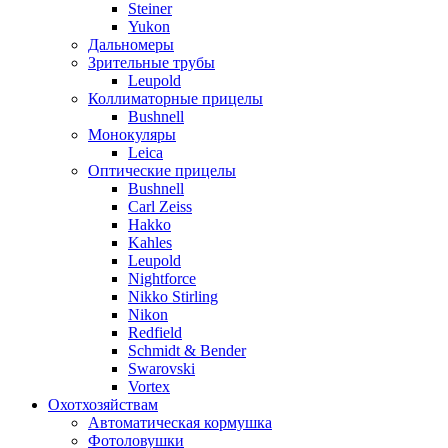
Steiner
Yukon
Дальномеры
Зрительные трубы
Leupold
Коллиматорные прицелы
Bushnell
Монокуляры
Leica
Оптические прицелы
Bushnell
Carl Zeiss
Hakko
Kahles
Leupold
Nightforce
Nikko Stirling
Nikon
Redfield
Schmidt & Bender
Swarovski
Vortex
Охотхозяйствам
Автоматическая кормушка
Фотоловушки