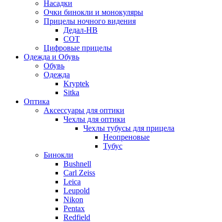
Насадки
Очки бинокли и монокуляры
Прицелы ночного видения
Дедал-НВ
СОТ
Цифровые прицелы
Одежда и Обувь
Обувь
Одежда
Kryptek
Sitka
Оптика
Аксессуары для оптики
Чехлы для оптики
Чехлы тубусы для прицела
Неопреновые
Тубус
Бинокли
Bushnell
Carl Zeiss
Leica
Leupold
Nikon
Pentax
Redfield