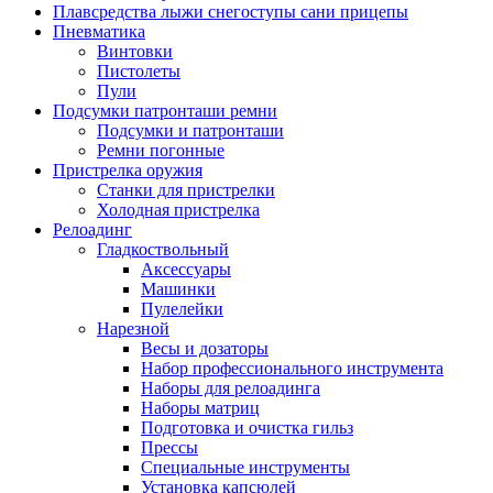
Плавсредства лыжи снегоступы сани прицепы
Пневматика
Винтовки
Пистолеты
Пули
Подсумки патронташи ремни
Подсумки и патронташи
Ремни погонные
Пристрелка оружия
Станки для пристрелки
Холодная пристрелка
Релоадинг
Гладкоствольный
Аксессуары
Машинки
Пулелейки
Нарезной
Весы и дозаторы
Набор профессионального инструмента
Наборы для релоадинга
Наборы матриц
Подготовка и очистка гильз
Прессы
Специальные инструменты
Установка капсюлей