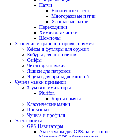
Патчи
Войлочные патчи
Многоразовые патчи
Хлопковые патчи
Переходники
Химия для чистки
Шомполы
Хранение и транспортировка оружия
Кейсы и футляры для оружия
Кобуры для пистолетов
Сейфы
Чехлы для оружия
Ящики для патронов
Ящики для принадлежностей
Чучела манки приманки
Звуковые имитаторы
Plurifon
Карты памяти
Классические манки
Приманки
Чучела и профиля
Электроника
GPS-Навигаторы
Аксессуары для GPS-навигаторов