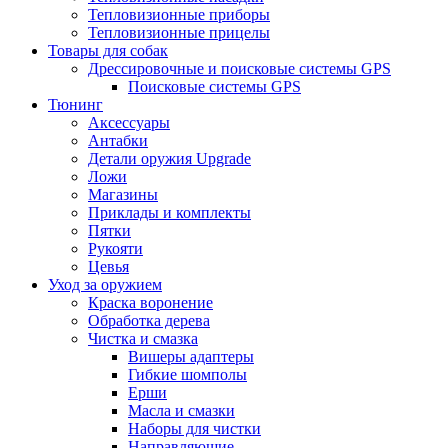
Тепловизионные приборы
Тепловизионные прицелы
Товары для собак
Дрессировочные и поисковые системы GPS
Поисковые системы GPS
Тюнинг
Аксессуары
Антабки
Детали оружия Upgrade
Ложи
Магазины
Приклады и комплекты
Пятки
Рукояти
Цевья
Уход за оружием
Краска воронение
Обработка дерева
Чистка и смазка
Вишеры адаптеры
Гибкие шомполы
Ерши
Масла и смазки
Наборы для чистки
Направляющие