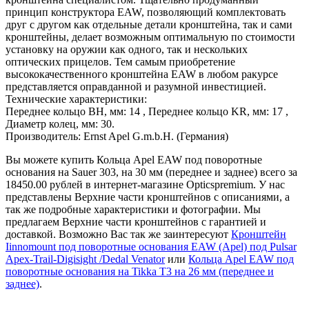
принцип конструктора EAW, позволяющий комплектовать
друг с другом как отдельные детали кронштейна, так и сами
кронштейны, делает возможным оптимальную по стоимости
установку на оружии как одного, так и нескольких
оптических прицелов. Тем самым приобретение
высококачественного кронштейна EAW в любом ракурсе
представляется оправданной и разумной инвестицией.
Технические характеристики:
Переднее кольцо BH, мм: 14 , Переднее кольцо KR, мм: 17 ,
Диаметр колец, мм: 30.
Производитель: Ernst Apel G.m.b.H. (Германия)
Вы можете купить Кольца Apel EAW под поворотные
основания на Sauer 303, на 30 мм (переднее и заднее) всего за
18450.00 рублей в интернет-магазине Opticspremium. У нас
представлены Верхние части кронштейнов с описаниями, а
так же подробные характеристики и фотографии. Мы
предлагаем Верхние части кронштейнов с гарантией и
доставкой. Возможно Вас так же заинтересуют
Кронштейн
Iinnomount под поворотные основания EAW (Apel) под Pulsar
Apex-Trail-Digisight /Dedal Venator
или
Кольца Apel EAW под
поворотные основания на Tikka T3 на 26 мм (переднее и
заднее)
.