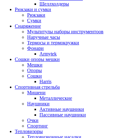
Шеллхолдеры
Рюкзаки и сумки
Рюкзаки
Сумки
Снаряжение
Мультитулы наборы инструментоов
Наручные часы
Термосы и термокружки
Фонари
Armytek
Сошки опоры мешки
Мешки
Опоры
Сошки
Harris
Спортивная стрельба
Мишени
Металлические
Наушники
Активные наушники
Пассивные наушники
Очки
Спортинг
Тепловизоры
Тепловизионные насадки