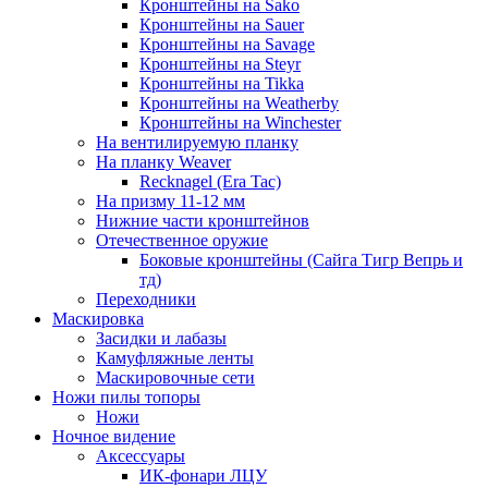
Кронштейны на Sako
Кронштейны на Sauer
Кронштейны на Savage
Кронштейны на Steyr
Кронштейны на Tikka
Кронштейны на Weatherby
Кронштейны на Winchester
На вентилируемую планку
На планку Weaver
Recknagel (Era Tac)
На призму 11-12 мм
Нижние части кронштейнов
Отечественное оружие
Боковые кронштейны (Сайга Тигр Вепрь и
тд)
Переходники
Маскировка
Засидки и лабазы
Камуфляжные ленты
Маскировочные сети
Ножи пилы топоры
Ножи
Ночное видение
Аксессуары
ИК-фонари ЛЦУ