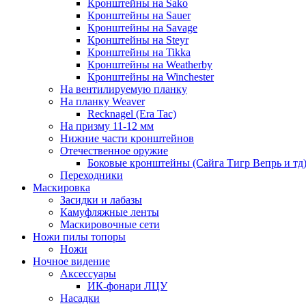
Кронштейны на Sako
Кронштейны на Sauer
Кронштейны на Savage
Кронштейны на Steyr
Кронштейны на Tikka
Кронштейны на Weatherby
Кронштейны на Winchester
На вентилируемую планку
На планку Weaver
Recknagel (Era Tac)
На призму 11-12 мм
Нижние части кронштейнов
Отечественное оружие
Боковые кронштейны (Сайга Тигр Вепрь и тд
Переходники
Маскировка
Засидки и лабазы
Камуфляжные ленты
Маскировочные сети
Ножи пилы топоры
Ножи
Ночное видение
Аксессуары
ИК-фонари ЛЦУ
Насадки