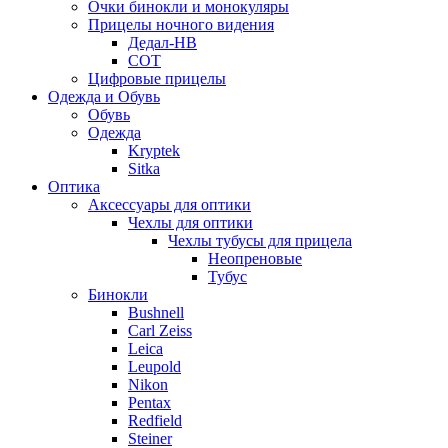
Очки бинокли и монокуляры
Прицелы ночного видения
Дедал-НВ
СОТ
Цифровые прицелы
Одежда и Обувь
Обувь
Одежда
Kryptek
Sitka
Оптика
Аксессуары для оптики
Чехлы для оптики
Чехлы тубусы для прицела
Неопреновые
Тубус
Бинокли
Bushnell
Carl Zeiss
Leica
Leupold
Nikon
Pentax
Redfield
Steiner