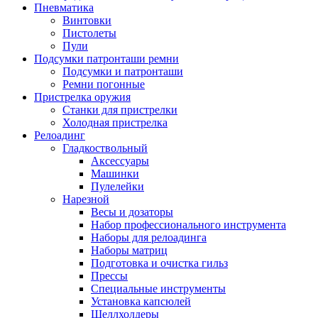
Пневматика
Винтовки
Пистолеты
Пули
Подсумки патронташи ремни
Подсумки и патронташи
Ремни погонные
Пристрелка оружия
Станки для пристрелки
Холодная пристрелка
Релоадинг
Гладкоствольный
Аксессуары
Машинки
Пулелейки
Нарезной
Весы и дозаторы
Набор профессионального инструмента
Наборы для релоадинга
Наборы матриц
Подготовка и очистка гильз
Прессы
Специальные инструменты
Установка капсюлей
Шеллхолдеры