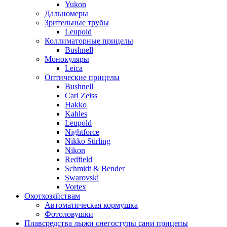
Yukon
Дальномеры
Зрительные трубы
Leupold
Коллиматорные прицелы
Bushnell
Монокуляры
Leica
Оптические прицелы
Bushnell
Carl Zeiss
Hakko
Kahles
Leupold
Nightforce
Nikko Stirling
Nikon
Redfield
Schmidt & Bender
Swarovski
Vortex
Охотхозяйствам
Автоматическая кормушка
Фотоловушки
Плавсредства лыжи снегоступы сани прицепы