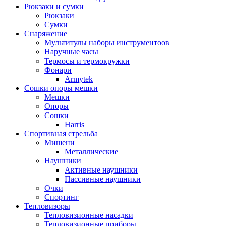
Рюкзаки и сумки
Рюкзаки
Сумки
Снаряжение
Мультитулы наборы инструментоов
Наручные часы
Термосы и термокружки
Фонари
Armytek
Сошки опоры мешки
Мешки
Опоры
Сошки
Harris
Спортивная стрельба
Мишени
Металлические
Наушники
Активные наушники
Пассивные наушники
Очки
Спортинг
Тепловизоры
Тепловизионные насадки
Тепловизионные приборы