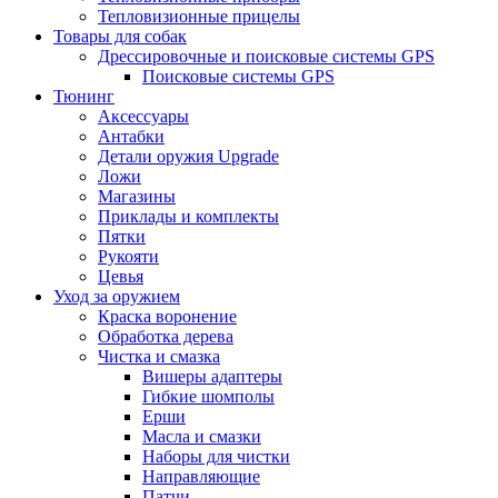
Тепловизионные прицелы
Товары для собак
Дрессировочные и поисковые системы GPS
Поисковые системы GPS
Тюнинг
Аксессуары
Антабки
Детали оружия Upgrade
Ложи
Магазины
Приклады и комплекты
Пятки
Рукояти
Цевья
Уход за оружием
Краска воронение
Обработка дерева
Чистка и смазка
Вишеры адаптеры
Гибкие шомполы
Ерши
Масла и смазки
Наборы для чистки
Направляющие
Патчи