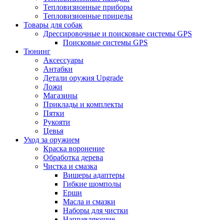
Тепловизионные приборы
Тепловизионные прицелы
Товары для собак
Дрессировочные и поисковые системы GPS
Поисковые системы GPS
Тюнинг
Аксессуары
Антабки
Детали оружия Upgrade
Ложи
Магазины
Приклады и комплекты
Пятки
Рукояти
Цевья
Уход за оружием
Краска воронение
Обработка дерева
Чистка и смазка
Вишеры адаптеры
Гибкие шомполы
Ерши
Масла и смазки
Наборы для чистки
Направляющие