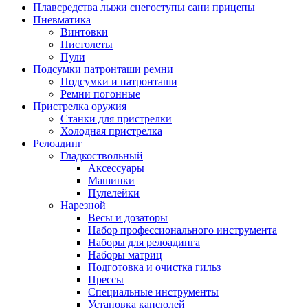
Плавсредства лыжи снегоступы сани прицепы
Пневматика
Винтовки
Пистолеты
Пули
Подсумки патронташи ремни
Подсумки и патронташи
Ремни погонные
Пристрелка оружия
Станки для пристрелки
Холодная пристрелка
Релоадинг
Гладкоствольный
Аксессуары
Машинки
Пулелейки
Нарезной
Весы и дозаторы
Набор профессионального инструмента
Наборы для релоадинга
Наборы матриц
Подготовка и очистка гильз
Прессы
Специальные инструменты
Установка капсюлей