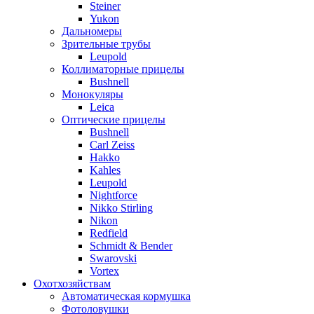
Steiner
Yukon
Дальномеры
Зрительные трубы
Leupold
Коллиматорные прицелы
Bushnell
Монокуляры
Leica
Оптические прицелы
Bushnell
Carl Zeiss
Hakko
Kahles
Leupold
Nightforce
Nikko Stirling
Nikon
Redfield
Schmidt & Bender
Swarovski
Vortex
Охотхозяйствам
Автоматическая кормушка
Фотоловушки