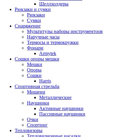
Шеллхолдеры
Рюкзаки и сумки
Рюкзаки
Сумки
Снаряжение
Мультитулы наборы инструментоов
Наручные часы
Термосы и термокружки
Фонари
Armytek
Сошки опоры мешки
Мешки
Опоры
Сошки
Harris
Спортивная стрельба
Мишени
Металлические
Наушники
Активные наушники
Пассивные наушники
Очки
Спортинг
Тепловизоры
Тепловизионные насадки