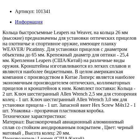
Артикул: 101341
Информация
Кольца быстросъемные Leapers на Weaver, на кольца 26 мм
(высокие) предназначены для установки оптических прицелов
на охотничье и спортивное оружие, имеющее планку
WEAVER/ Picatinny. Для установки прицелов с диаметром
объектива до 65 мм. Крепежный диаметр для оптики - 25,4
мм. Крепления Leapers (США/Китай) на различные виды
оружия. Кронштейны изготавливаются из легких сплавов и
являются наиболее бюджетными. В целом американская
компания с производством в Китае Липерс является наиболее
экономичным производителем оптических, коллиматорных
прицелов и кронштейнов к ним. Комплект поставки: Кольца -
2 шт. Ключ шестигранный Allen Wrench 2,5 мм для стопорения
колец - 1 шт. Ключ шестигранный Allen Wrench 3,0 мм для
установки прицела - 1 шт. Запасной винт Hex Screw М4х12 - 1
шт. Упаковка - прозрачная пластиковая коробка.
Технические характеристики:
Материал: Высокопрочный авиационный алюминиевый
сплав со стойким анодированным покрытием , Цвет: черный
матовый , Высота колец: 20 мм.
Производитель: Leapers (США/Китай).