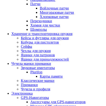
Патчи
Войлочные патчи
Многоразовые патчи
Хлопковые патчи
Переходники
Химия для чистки
Шомполы
Хранение и транспортировка оружия
Кейсы и футляры для оружия
Кобуры для пистолетов
Сейфы
Чехлы для оружия
Ящики для патронов
Ящики для принадлежностей
Чучела манки приманки
Звуковые имитаторы
Plurifon
Карты памяти
Классические манки
Приманки
Чучела и профиля
Электроника
GPS-Навигаторы
Аксессуары для GPS-навигаторов