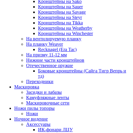
Кронштейны на Sako
Кронштейны на Sauer
Кронштейны на Savage
Кронштейны на Steyr
Кронштейны на Tikka
Кронштейны на Weatherby
Кронштейны на Winchester
На вентилируемую планку
На планку Weaver
Recknagel (Era Tac)
На призму 11-12 мм
Нижние части кронштейнов
Отечественное оружие
Боковые кронштейны (Сайга Тигр Вепрь и
тд)
Переходники
Маскировка
Засидки и лабазы
Камуфляжные ленты
Маскировочные сети
Ножи пилы топоры
Ножи
Ночное видение
Аксессуары
ИК-фонари ЛЦУ