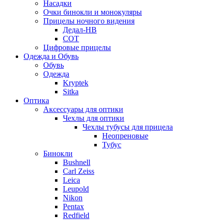
Насадки
Очки бинокли и монокуляры
Прицелы ночного видения
Дедал-НВ
СОТ
Цифровые прицелы
Одежда и Обувь
Обувь
Одежда
Kryptek
Sitka
Оптика
Аксессуары для оптики
Чехлы для оптики
Чехлы тубусы для прицела
Неопреновые
Тубус
Бинокли
Bushnell
Carl Zeiss
Leica
Leupold
Nikon
Pentax
Redfield