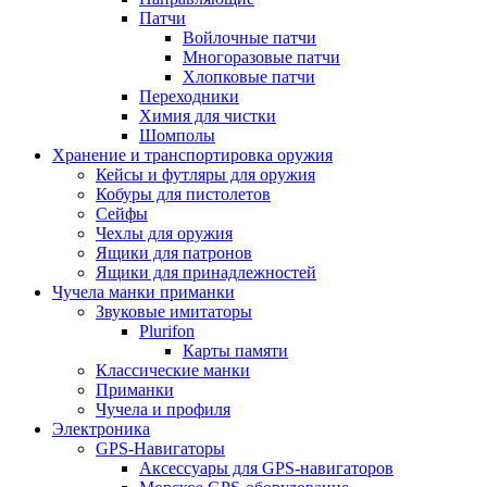
Патчи
Войлочные патчи
Многоразовые патчи
Хлопковые патчи
Переходники
Химия для чистки
Шомполы
Хранение и транспортировка оружия
Кейсы и футляры для оружия
Кобуры для пистолетов
Сейфы
Чехлы для оружия
Ящики для патронов
Ящики для принадлежностей
Чучела манки приманки
Звуковые имитаторы
Plurifon
Карты памяти
Классические манки
Приманки
Чучела и профиля
Электроника
GPS-Навигаторы
Аксессуары для GPS-навигаторов