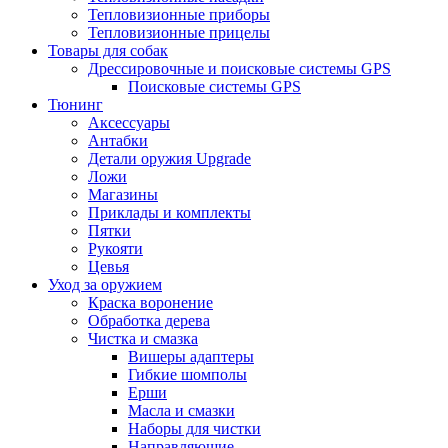
Тепловизионные приборы
Тепловизионные прицелы
Товары для собак
Дрессировочные и поисковые системы GPS
Поисковые системы GPS
Тюнинг
Аксессуары
Антабки
Детали оружия Upgrade
Ложи
Магазины
Приклады и комплекты
Пятки
Рукояти
Цевья
Уход за оружием
Краска воронение
Обработка дерева
Чистка и смазка
Вишеры адаптеры
Гибкие шомполы
Ерши
Масла и смазки
Наборы для чистки
Направляющие