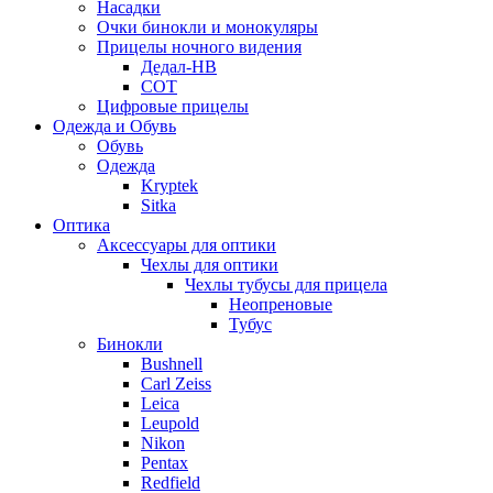
Насадки
Очки бинокли и монокуляры
Прицелы ночного видения
Дедал-НВ
СОТ
Цифровые прицелы
Одежда и Обувь
Обувь
Одежда
Kryptek
Sitka
Оптика
Аксессуары для оптики
Чехлы для оптики
Чехлы тубусы для прицела
Неопреновые
Тубус
Бинокли
Bushnell
Carl Zeiss
Leica
Leupold
Nikon
Pentax
Redfield