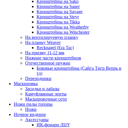
Кронштейны на Sako
Кронштейны на Sauer
Кронштейны на Savage
Кронштейны на Steyr
Кронштейны на Tikka
Кронштейны на Weatherby
Кронштейны на Winchester
На вентилируемую планку
На планку Weaver
Recknagel (Era Tac)
На призму 11-12 мм
Нижние части кронштейнов
Отечественное оружие
Боковые кронштейны (Сайга Тигр Вепрь и
тд)
Переходники
Маскировка
Засидки и лабазы
Камуфляжные ленты
Маскировочные сети
Ножи пилы топоры
Ножи
Ночное видение
Аксессуары
ИК-фонари ЛЦУ