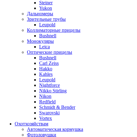
Steiner
Yukon
Дальномеры
Зрительные трубы
Leupold
Коллиматорные прицелы
Bushnell
Монокуляры
Leica
Оптические прицелы
Bushnell
Carl Zeiss
Hakko
Kahles
Leupold
Nightforce
Nikko Stirling
Nikon
Redfield
Schmidt & Bender
Swarovski
Vortex
Охотхозяйствам
Автоматическая кормушка
Фотоловушки