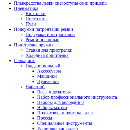
Плавсредства лыжи снегоступы сани прицепы
Пневматика
Винтовки
Пистолеты
Пули
Подсумки патронташи ремни
Подсумки и патронташи
Ремни погонные
Пристрелка оружия
Станки для пристрелки
Холодная пристрелка
Релоадинг
Гладкоствольный
Аксессуары
Машинки
Пулелейки
Нарезной
Весы и дозаторы
Набор профессионального инструмента
Наборы для релоадинга
Наборы матриц
Подготовка и очистка гильз
Прессы
Специальные инструменты
Установка капсюлей