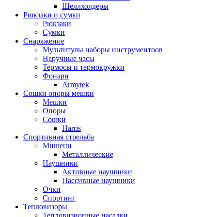
Шеллхолдеры
Рюкзаки и сумки
Рюкзаки
Сумки
Снаряжение
Мультитулы наборы инструментоов
Наручные часы
Термосы и термокружки
Фонари
Armytek
Сошки опоры мешки
Мешки
Опоры
Сошки
Harris
Спортивная стрельба
Мишени
Металлические
Наушники
Активные наушники
Пассивные наушники
Очки
Спортинг
Тепловизоры
Тепловизионные насадки