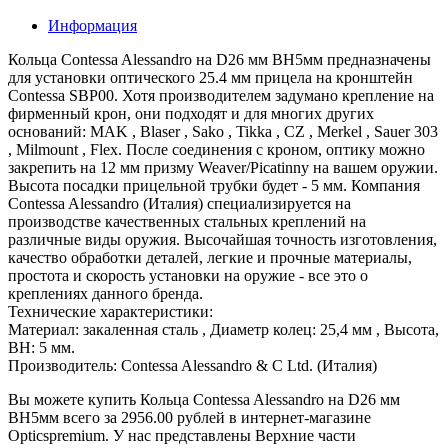
Информация
Кольца Contessa Alessandro на D26 мм BH5мм предназначены
для установки оптического 25.4 мм прицела на кронштейн
Contessa SBP00. Хотя производителем задумано крепление на
фирменный крон, они подходят и для многих других
оснований: MAK , Blaser , Sako , Tikka , CZ , Merkel , Sauer 303
, Milmount , Flex. После соединения с кроном, оптику можно
закрепить на 12 мм призму Weaver/Picatinny на вашем оружии.
Высота посадки прицельной трубки будет - 5 мм. Компания
Contessa Alessandro (Италия) специализируется на
производстве качественных стальных креплений на
различные виды оружия. Высочайшая точность изготовления,
качество обработки деталей, легкие и прочные материалы,
простота и скорость установки на оружие - все это о
креплениях данного бренда.
Технические характеристики:
Материал: закаленная сталь , Диаметр колец: 25,4 мм , Высота,
ВН: 5 мм.
Производитель: Contessa Alessandro & C Ltd. (Италия)
Вы можете купить Кольца Contessa Alessandro на D26 мм
BH5мм всего за 2956.00 рублей в интернет-магазине
Opticspremium. У нас представлены Верхние части