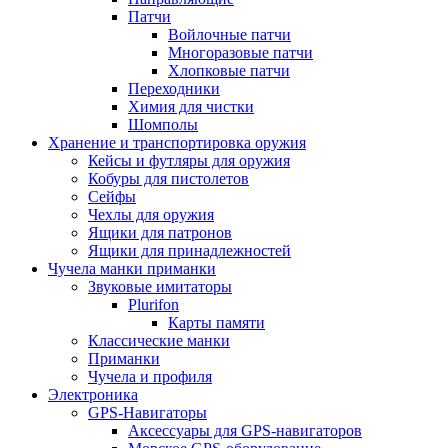
Патчи
Войлочные патчи
Многоразовые патчи
Хлопковые патчи
Переходники
Химия для чистки
Шомполы
Хранение и транспортировка оружия
Кейсы и футляры для оружия
Кобуры для пистолетов
Сейфы
Чехлы для оружия
Ящики для патронов
Ящики для принадлежностей
Чучела манки приманки
Звуковые имитаторы
Plurifon
Карты памяти
Классические манки
Приманки
Чучела и профиля
Электроника
GPS-Навигаторы
Аксессуары для GPS-навигаторов