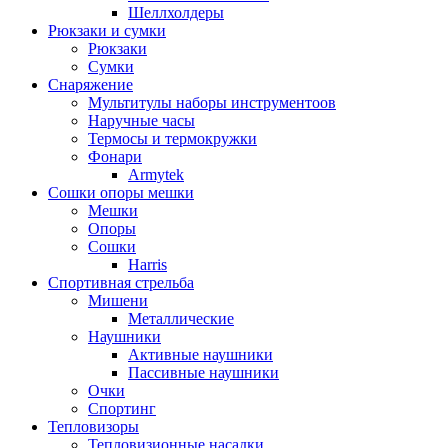
Шеллхолдеры
Рюкзаки и сумки
Рюкзаки
Сумки
Снаряжение
Мультитулы наборы инструментоов
Наручные часы
Термосы и термокружки
Фонари
Armytek
Сошки опоры мешки
Мешки
Опоры
Сошки
Harris
Спортивная стрельба
Мишени
Металлические
Наушники
Активные наушники
Пассивные наушники
Очки
Спортинг
Тепловизоры
Тепловизионные насадки