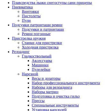
Плавсредства лыжи снегоступы сани прицепы
Пневматика
Винтовки
Пистолеты
Пули
Подсумки патронташи ремни
Подсумки и патронташи
Ремни погонные
Пристрелка оружия
Станки для пристрелки
Холодная пристрелка
Релоадинг
Гладкоствольный
Аксессуары
Машинки
Пулелейки
Нарезной
Весы и дозаторы
Набор профессионального инструмента
Наборы для релоадинга
Наборы матриц
Подготовка и очистка гильз
Прессы
Специальные инструменты
Установка капсюлей