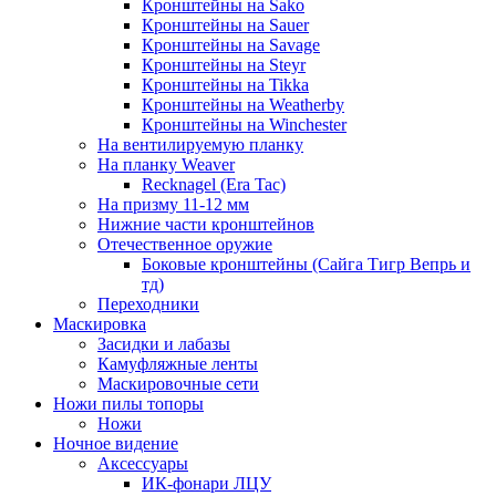
Кронштейны на Sako
Кронштейны на Sauer
Кронштейны на Savage
Кронштейны на Steyr
Кронштейны на Tikka
Кронштейны на Weatherby
Кронштейны на Winchester
На вентилируемую планку
На планку Weaver
Recknagel (Era Tac)
На призму 11-12 мм
Нижние части кронштейнов
Отечественное оружие
Боковые кронштейны (Сайга Тигр Вепрь и
тд)
Переходники
Маскировка
Засидки и лабазы
Камуфляжные ленты
Маскировочные сети
Ножи пилы топоры
Ножи
Ночное видение
Аксессуары
ИК-фонари ЛЦУ