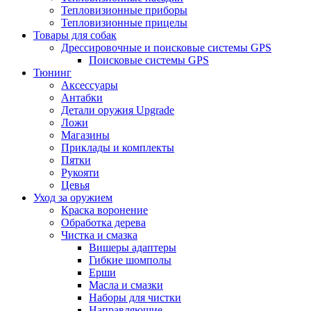
Тепловизионные приборы
Тепловизионные прицелы
Товары для собак
Дрессировочные и поисковые системы GPS
Поисковые системы GPS
Тюнинг
Аксессуары
Антабки
Детали оружия Upgrade
Ложи
Магазины
Приклады и комплекты
Пятки
Рукояти
Цевья
Уход за оружием
Краска воронение
Обработка дерева
Чистка и смазка
Вишеры адаптеры
Гибкие шомполы
Ерши
Масла и смазки
Наборы для чистки
Направляющие