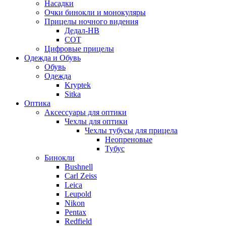
Насадки
Очки бинокли и монокуляры
Прицелы ночного видения
Дедал-НВ
СОТ
Цифровые прицелы
Одежда и Обувь
Обувь
Одежда
Kryptek
Sitka
Оптика
Аксессуары для оптики
Чехлы для оптики
Чехлы тубусы для прицела
Неопреновые
Тубус
Бинокли
Bushnell
Carl Zeiss
Leica
Leupold
Nikon
Pentax
Redfield