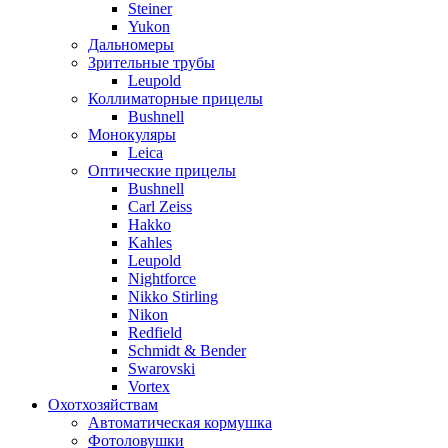
Steiner
Yukon
Дальномеры
Зрительные трубы
Leupold
Коллиматорные прицелы
Bushnell
Монокуляры
Leica
Оптические прицелы
Bushnell
Carl Zeiss
Hakko
Kahles
Leupold
Nightforce
Nikko Stirling
Nikon
Redfield
Schmidt & Bender
Swarovski
Vortex
Охотхозяйствам
Автоматическая кормушка
Фотоловушки