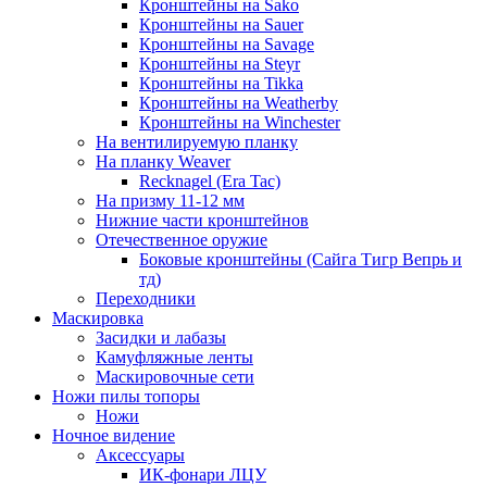
Кронштейны на Sako
Кронштейны на Sauer
Кронштейны на Savage
Кронштейны на Steyr
Кронштейны на Tikka
Кронштейны на Weatherby
Кронштейны на Winchester
На вентилируемую планку
На планку Weaver
Recknagel (Era Tac)
На призму 11-12 мм
Нижние части кронштейнов
Отечественное оружие
Боковые кронштейны (Сайга Тигр Вепрь и
тд)
Переходники
Маскировка
Засидки и лабазы
Камуфляжные ленты
Маскировочные сети
Ножи пилы топоры
Ножи
Ночное видение
Аксессуары
ИК-фонари ЛЦУ