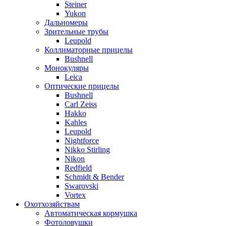
Steiner
Yukon
Дальномеры
Зрительные трубы
Leupold
Коллиматорные прицелы
Bushnell
Монокуляры
Leica
Оптические прицелы
Bushnell
Carl Zeiss
Hakko
Kahles
Leupold
Nightforce
Nikko Stirling
Nikon
Redfield
Schmidt & Bender
Swarovski
Vortex
Охотхозяйствам
Автоматическая кормушка
Фотоловушки