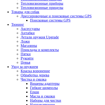
Тепловизионные приборы
Тепловизионные прицелы
Товары для собак
Дрессировочные и поисковые системы GPS
Поисковые системы GPS
Тюнинг
Аксессуары
Антабки
Детали оружия Upgrade
Ложи
Магазины
Приклады и комплекты
Пятки
Рукояти
Цевья
Уход за оружием
Краска воронение
Обработка дерева
Чистка и смазка
Вишеры адаптеры
Гибкие шомполы
Ерши
Масла и смазки
Наборы для чистки
Направляющие