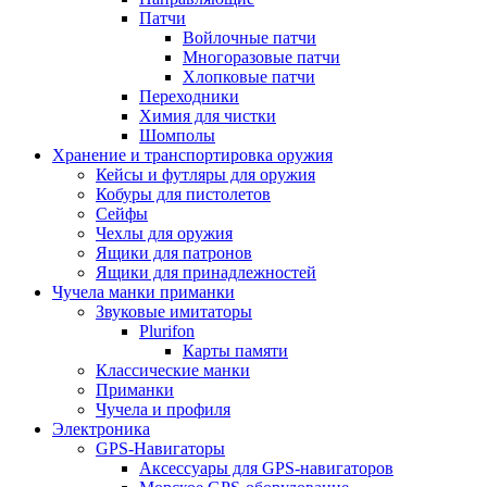
Патчи
Войлочные патчи
Многоразовые патчи
Хлопковые патчи
Переходники
Химия для чистки
Шомполы
Хранение и транспортировка оружия
Кейсы и футляры для оружия
Кобуры для пистолетов
Сейфы
Чехлы для оружия
Ящики для патронов
Ящики для принадлежностей
Чучела манки приманки
Звуковые имитаторы
Plurifon
Карты памяти
Классические манки
Приманки
Чучела и профиля
Электроника
GPS-Навигаторы
Аксессуары для GPS-навигаторов