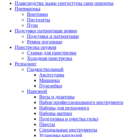
Плавсредства лыжи снегоступы сани прицепы
Пневматика
Винтовки
Пистолеты
Пули
Подсумки патронташи ремни
Подсумки и патронташи
Ремни погонные
Пристрелка оружия
Станки для пристрелки
Холодная пристрелка
Релоадинг
Гладкоствольный
Аксессуары
Машинки
Пулелейки
Нарезной
Весы и дозаторы
Набор профессионального инструмента
Наборы для релоадинга
Наборы матриц
Подготовка и очистка гильз
Прессы
Специальные инструменты
Установка капсюлей