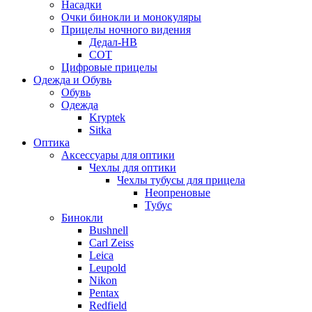
Насадки
Очки бинокли и монокуляры
Прицелы ночного видения
Дедал-НВ
СОТ
Цифровые прицелы
Одежда и Обувь
Обувь
Одежда
Kryptek
Sitka
Оптика
Аксессуары для оптики
Чехлы для оптики
Чехлы тубусы для прицела
Неопреновые
Тубус
Бинокли
Bushnell
Carl Zeiss
Leica
Leupold
Nikon
Pentax
Redfield