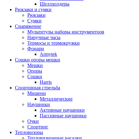
Шеллхолдеры
Рюкзаки и сумки
Рюкзаки
Сумки
Снаряжение
Мультитулы наборы инструментоов
Наручные часы
Термосы и термокружки
Фонари
Armytek
Сошки опоры мешки
Мешки
Опоры
Сошки
Harris
Спортивная стрельба
Мишени
Металлические
Наушники
Активные наушники
Пассивные наушники
Очки
Спортинг
Тепловизоры
Тепловизионные насадки