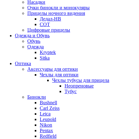
Насадки
Очки бинокли и монокуляры
Прицелы ночного видения
Дедал-НВ
СОТ
Цифровые прицелы
Одежда и Обувь
Обувь
Одежда
Kryptek
Sitka
Оптика
Аксессуары для оптики
Чехлы для оптики
Чехлы тубусы для прицела
Неопреновые
Тубус
Бинокли
Bushnell
Carl Zeiss
Leica
Leupold
Nikon
Pentax
Redfield