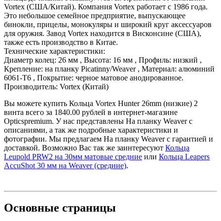
Vortex (США/Китай). Компания Vortex работает с 1986 года.
Это небольшое семейное предприятие, выпускающее
бинокли, прицелы, монокуляры и широкий круг аксессуаров
для оружия. Завод Vortex находится в Висконсине (США),
также есть производство в Китае.
Технические характеристики:
Диаметр колец: 26 мм , Высота: 16 мм , Профиль: низкий ,
Крепление: на планку Picatinny/Weaver , Материал: алюминий
6061-Т6 , Покрытие: черное матовое анодированное.
Производитель: Vortex (Китай)
Вы можете купить Кольца Vortex Hunter 26mm (низкие) 2
винта всего за 1840.00 рублей в интернет-магазине
Opticspremium. У нас представлены На планку Weaver с
описаниями, а так же подробные характеристики и
фотографии. Мы предлагаем На планку Weaver с гарантией и
доставкой. Возможно Вас так же заинтересуют
Кольца
Leupold PRW2 на 30мм матовые средние
или
Кольца Leapers
AccuShot 30 мм на Weaver (средние)
.
Основные
страницы