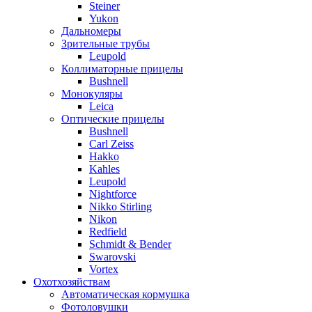
Steiner
Yukon
Дальномеры
Зрительные трубы
Leupold
Коллиматорные прицелы
Bushnell
Монокуляры
Leica
Оптические прицелы
Bushnell
Carl Zeiss
Hakko
Kahles
Leupold
Nightforce
Nikko Stirling
Nikon
Redfield
Schmidt & Bender
Swarovski
Vortex
Охотхозяйствам
Автоматическая кормушка
Фотоловушки