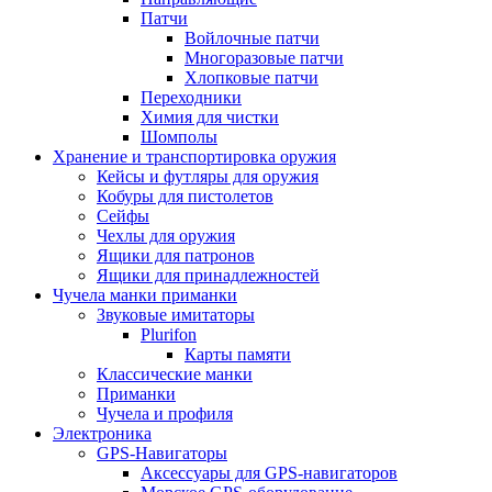
Патчи
Войлочные патчи
Многоразовые патчи
Хлопковые патчи
Переходники
Химия для чистки
Шомполы
Хранение и транспортировка оружия
Кейсы и футляры для оружия
Кобуры для пистолетов
Сейфы
Чехлы для оружия
Ящики для патронов
Ящики для принадлежностей
Чучела манки приманки
Звуковые имитаторы
Plurifon
Карты памяти
Классические манки
Приманки
Чучела и профиля
Электроника
GPS-Навигаторы
Аксессуары для GPS-навигаторов