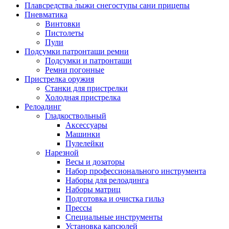
Плавсредства лыжи снегоступы сани прицепы
Пневматика
Винтовки
Пистолеты
Пули
Подсумки патронташи ремни
Подсумки и патронташи
Ремни погонные
Пристрелка оружия
Станки для пристрелки
Холодная пристрелка
Релоадинг
Гладкоствольный
Аксессуары
Машинки
Пулелейки
Нарезной
Весы и дозаторы
Набор профессионального инструмента
Наборы для релоадинга
Наборы матриц
Подготовка и очистка гильз
Прессы
Специальные инструменты
Установка капсюлей