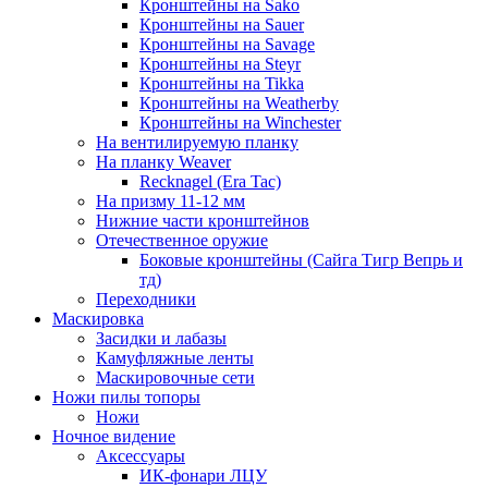
Кронштейны на Sako
Кронштейны на Sauer
Кронштейны на Savage
Кронштейны на Steyr
Кронштейны на Tikka
Кронштейны на Weatherby
Кронштейны на Winchester
На вентилируемую планку
На планку Weaver
Recknagel (Era Tac)
На призму 11-12 мм
Нижние части кронштейнов
Отечественное оружие
Боковые кронштейны (Сайга Тигр Вепрь и
тд)
Переходники
Маскировка
Засидки и лабазы
Камуфляжные ленты
Маскировочные сети
Ножи пилы топоры
Ножи
Ночное видение
Аксессуары
ИК-фонари ЛЦУ