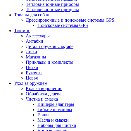
Тепловизионные приборы
Тепловизионные прицелы
Товары для собак
Дрессировочные и поисковые системы GPS
Поисковые системы GPS
Тюнинг
Аксессуары
Антабки
Детали оружия Upgrade
Ложи
Магазины
Приклады и комплекты
Пятки
Рукояти
Цевья
Уход за оружием
Краска воронение
Обработка дерева
Чистка и смазка
Вишеры адаптеры
Гибкие шомполы
Ерши
Масла и смазки
Наборы для чистки
Направляющие