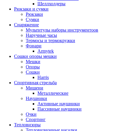
Шеллхолдеры
Рюкзаки и сумки
Рюкзаки
Сумки
Снаряжение
Мультитулы наборы инструментоов
Наручные часы
Термосы и термокружки
Фонари
Armytek
Сошки опоры мешки
Мешки
Опоры
Сошки
Harris
Спортивная стрельба
Мишени
Металлические
Наушники
Активные наушники
Пассивные наушники
Очки
Спортинг
Тепловизоры
Тепловизионные насадки