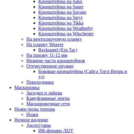
Кронштейны на Sako
Кронштейны на Sauer
Кронштейны на Savage
Кронштейны на Steyr
Кронштейны на Tikka
Кронштейны на Weatherby
Кронштейны на Winchester
На вентилируемую планку
На планку Weaver
Recknagel (Era Tac)
На призму 11-12 мм
Нижние части кронштейнов
Отечественное оружие
Боковые кронштейны (Сайга Тигр Вепрь и
тд)
Переходники
Маскировка
Засидки и лабазы
Камуфляжные ленты
Маскировочные сети
Ножи пилы топоры
Ножи
Ночное видение
Аксессуары
ИК-фонари ЛЦУ