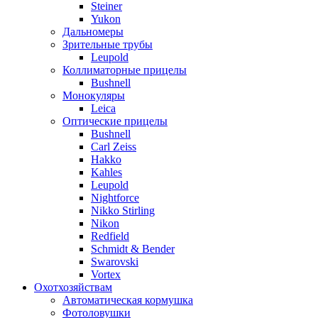
Steiner
Yukon
Дальномеры
Зрительные трубы
Leupold
Коллиматорные прицелы
Bushnell
Монокуляры
Leica
Оптические прицелы
Bushnell
Carl Zeiss
Hakko
Kahles
Leupold
Nightforce
Nikko Stirling
Nikon
Redfield
Schmidt & Bender
Swarovski
Vortex
Охотхозяйствам
Автоматическая кормушка
Фотоловушки