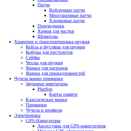
Патчи
Войлочные патчи
Многоразовые патчи
Хлопковые патчи
Переходники
Химия для чистки
Шомполы
Хранение и транспортировка оружия
Кейсы и футляры для оружия
Кобуры для пистолетов
Сейфы
Чехлы для оружия
Ящики для патронов
Ящики для принадлежностей
Чучела манки приманки
Звуковые имитаторы
Plurifon
Карты памяти
Классические манки
Приманки
Чучела и профиля
Электроника
GPS-Навигаторы
Аксессуары для GPS-навигаторов