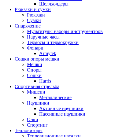
Шеллхолдеры
Рюкзаки и сумки
Рюкзаки
Сумки
Снаряжение
Мультитулы наборы инструментоов
Наручные часы
Термосы и термокружки
Фонари
Armytek
Сошки опоры мешки
Мешки
Опоры
Сошки
Harris
Спортивная стрельба
Мишени
Металлические
Наушники
Активные наушники
Пассивные наушники
Очки
Спортинг
Тепловизоры
Тепловизионные насадки