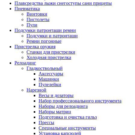
Плавсредства лыжи снегоступы сани прицепы
Пневматика
Винтовки
Пистолеты
Пули
Подсумки патронташи ремни
Подсумки и патронташи
Ремни погонные
Пристрелка оружия
Станки для пристрелки
Холодная пристрелка
Релоадинг
Гладкоствольный
Аксессуары
Машинки
Пулелейки
Нарезной
Весы и дозаторы
Набор профессионального инструмента
Наборы для релоадинга
Наборы матриц
Подготовка и очистка гильз
Прессы
Специальные инструменты
Установка капсюлей