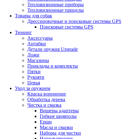
Тепловизионные приборы
Тепловизионные прицелы
Товары для собак
Дрессировочные и поисковые системы GPS
Поисковые системы GPS
Тюнинг
Аксессуары
Антабки
Детали оружия Upgrade
Ложи
Магазины
Приклады и комплекты
Пятки
Рукояти
Цевья
Уход за оружием
Краска воронение
Обработка дерева
Чистка и смазка
Вишеры адаптеры
Гибкие шомполы
Ерши
Масла и смазки
Наборы для чистки
Направляющие