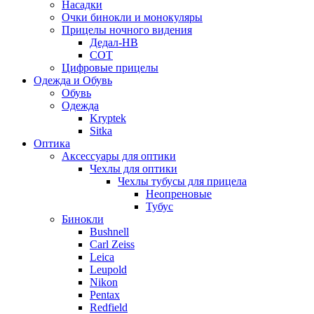
Насадки
Очки бинокли и монокуляры
Прицелы ночного видения
Дедал-НВ
СОТ
Цифровые прицелы
Одежда и Обувь
Обувь
Одежда
Kryptek
Sitka
Оптика
Аксессуары для оптики
Чехлы для оптики
Чехлы тубусы для прицела
Неопреновые
Тубус
Бинокли
Bushnell
Carl Zeiss
Leica
Leupold
Nikon
Pentax
Redfield