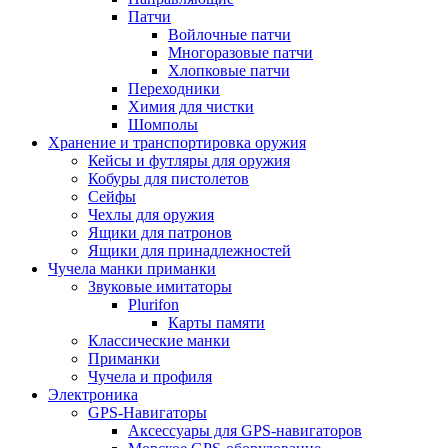
Патчи
Войлочные патчи
Многоразовые патчи
Хлопковые патчи
Переходники
Химия для чистки
Шомполы
Хранение и транспортировка оружия
Кейсы и футляры для оружия
Кобуры для пистолетов
Сейфы
Чехлы для оружия
Ящики для патронов
Ящики для принадлежностей
Чучела манки приманки
Звуковые имитаторы
Plurifon
Карты памяти
Классические манки
Приманки
Чучела и профиля
Электроника
GPS-Навигаторы
Аксессуары для GPS-навигаторов