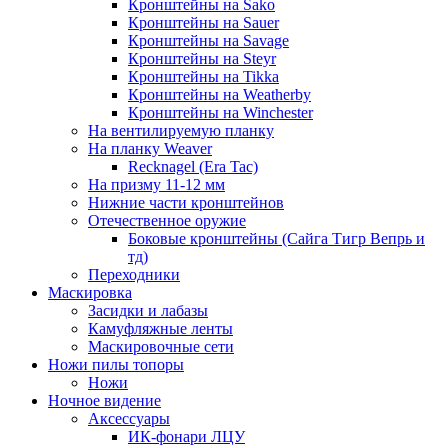
Кронштейны на Sako
Кронштейны на Sauer
Кронштейны на Savage
Кронштейны на Steyr
Кронштейны на Tikka
Кронштейны на Weatherby
Кронштейны на Winchester
На вентилируемую планку
На планку Weaver
Recknagel (Era Tac)
На призму 11-12 мм
Нижние части кронштейнов
Отечественное оружие
Боковые кронштейны (Сайга Тигр Вепрь и
тд)
Переходники
Маскировка
Засидки и лабазы
Камуфляжные ленты
Маскировочные сети
Ножи пилы топоры
Ножи
Ночное видение
Аксессуары
ИК-фонари ЛЦУ