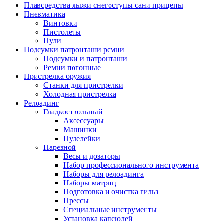
Плавсредства лыжи снегоступы сани прицепы
Пневматика
Винтовки
Пистолеты
Пули
Подсумки патронташи ремни
Подсумки и патронташи
Ремни погонные
Пристрелка оружия
Станки для пристрелки
Холодная пристрелка
Релоадинг
Гладкоствольный
Аксессуары
Машинки
Пулелейки
Нарезной
Весы и дозаторы
Набор профессионального инструмента
Наборы для релоадинга
Наборы матриц
Подготовка и очистка гильз
Прессы
Специальные инструменты
Установка капсюлей