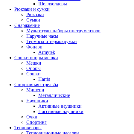
Шеллхолдеры
Рюкзаки и сумки
Рюкзаки
Сумки
Снаряжение
Мультитулы наборы инструментоов
Наручные часы
Термосы и термокружки
Фонари
Armytek
Сошки опоры мешки
Мешки
Опоры
Сошки
Harris
Спортивная стрельба
Мишени
Металлические
Наушники
Активные наушники
Пассивные наушники
Очки
Спортинг
Тепловизоры
Тепловизионные насадки