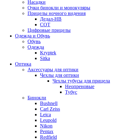
Насадки
Очки бинокли и монокуляры
Прицелы ночного видения
Дедал-НВ
СОТ
Цифровые прицелы
Одежда и Обувь
Обувь
Одежда
Kryptek
Sitka
Оптика
Аксессуары для оптики
Чехлы для оптики
Чехлы тубусы для прицела
Неопреновые
Тубус
Бинокли
Bushnell
Carl Zeiss
Leica
Leupold
Nikon
Pentax
Redfield