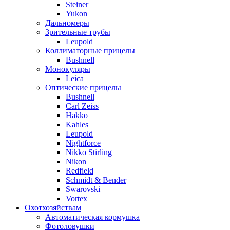
Steiner
Yukon
Дальномеры
Зрительные трубы
Leupold
Коллиматорные прицелы
Bushnell
Монокуляры
Leica
Оптические прицелы
Bushnell
Carl Zeiss
Hakko
Kahles
Leupold
Nightforce
Nikko Stirling
Nikon
Redfield
Schmidt & Bender
Swarovski
Vortex
Охотхозяйствам
Автоматическая кормушка
Фотоловушки