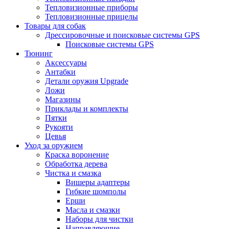
Тепловизионные приборы
Тепловизионные прицелы
Товары для собак
Дрессировочные и поисковые системы GPS
Поисковые системы GPS
Тюнинг
Аксессуары
Антабки
Детали оружия Upgrade
Ложи
Магазины
Приклады и комплекты
Пятки
Рукояти
Цевья
Уход за оружием
Краска воронение
Обработка дерева
Чистка и смазка
Вишеры адаптеры
Гибкие шомполы
Ерши
Масла и смазки
Наборы для чистки
Направляющие