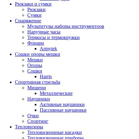
Рюкзаки и сумки
Рюкзаки
Сумки
Снаряжение
Мультитулы наборы инструментоов
Наручные часы
Термосы и термокружки
Фонари
Armytek
Сошки опоры мешки
Мешки
Опоры
Сошки
Harris
Спортивная стрельба
Мишени
Металлические
Наушники
Активные наушники
Пассивные наушники
Очки
Спортинг
Тепловизоры
Тепловизионные насадки
Тепловизионные приборы