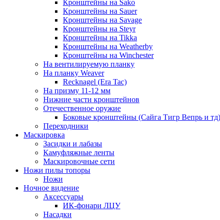
Кронштейны на Sako
Кронштейны на Sauer
Кронштейны на Savage
Кронштейны на Steyr
Кронштейны на Tikka
Кронштейны на Weatherby
Кронштейны на Winchester
На вентилируемую планку
На планку Weaver
Recknagel (Era Tac)
На призму 11-12 мм
Нижние части кронштейнов
Отечественное оружие
Боковые кронштейны (Сайга Тигр Вепрь и тд
Переходники
Маскировка
Засидки и лабазы
Камуфляжные ленты
Маскировочные сети
Ножи пилы топоры
Ножи
Ночное видение
Аксессуары
ИК-фонари ЛЦУ
Насадки