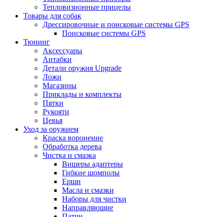
Тепловизионные прицелы
Товары для собак
Дрессировочные и поисковые системы GPS
Поисковые системы GPS
Тюнинг
Аксессуары
Антабки
Детали оружия Upgrade
Ложи
Магазины
Приклады и комплекты
Пятки
Рукояти
Цевья
Уход за оружием
Краска воронение
Обработка дерева
Чистка и смазка
Вишеры адаптеры
Гибкие шомполы
Ерши
Масла и смазки
Наборы для чистки
Направляющие
Патчи