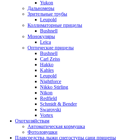
Yukon
Дальномеры
Зрительные трубы
Leupold
Коллиматорные прицелы
Bushnell
Монокуляры
Leica
Оптические прицелы
Bushnell
Carl Zeiss
Hakko
Kahles
Leupold
Nightforce
Nikko Stirling
Nikon
Redfield
Schmidt & Bender
Swarovski
Vortex
Охотхозяйствам
Автоматическая кормушка
Фотоловушки
Плавсредства лыжи снегоступы сани прицепы