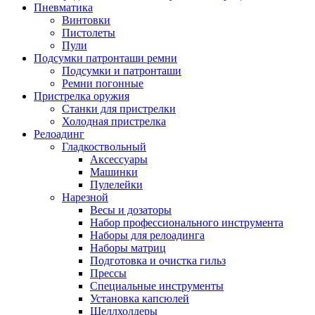
Пневматика
Винтовки
Пистолеты
Пули
Подсумки патронташи ремни
Подсумки и патронташи
Ремни погонные
Пристрелка оружия
Станки для пристрелки
Холодная пристрелка
Релоадинг
Гладкоствольный
Аксессуары
Машинки
Пулелейки
Нарезной
Весы и дозаторы
Набор профессионального инструмента
Наборы для релоадинга
Наборы матриц
Подготовка и очистка гильз
Прессы
Специальные инструменты
Установка капсюлей
Шеллхолдеры