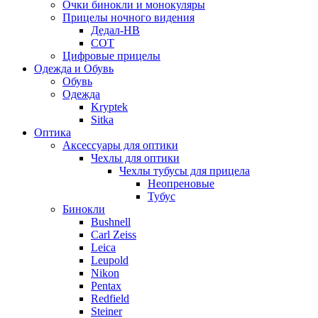
Очки бинокли и монокуляры
Прицелы ночного видения
Дедал-НВ
СОТ
Цифровые прицелы
Одежда и Обувь
Обувь
Одежда
Kryptek
Sitka
Оптика
Аксессуары для оптики
Чехлы для оптики
Чехлы тубусы для прицела
Неопреновые
Тубус
Бинокли
Bushnell
Carl Zeiss
Leica
Leupold
Nikon
Pentax
Redfield
Steiner