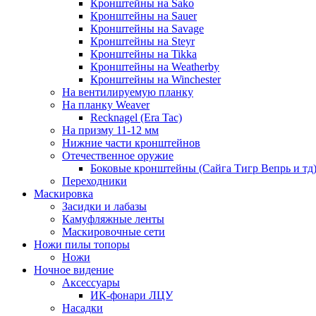
Кронштейны на Sako
Кронштейны на Sauer
Кронштейны на Savage
Кронштейны на Steyr
Кронштейны на Tikka
Кронштейны на Weatherby
Кронштейны на Winchester
На вентилируемую планку
На планку Weaver
Recknagel (Era Tac)
На призму 11-12 мм
Нижние части кронштейнов
Отечественное оружие
Боковые кронштейны (Сайга Тигр Вепрь и тд
Переходники
Маскировка
Засидки и лабазы
Камуфляжные ленты
Маскировочные сети
Ножи пилы топоры
Ножи
Ночное видение
Аксессуары
ИК-фонари ЛЦУ
Насадки