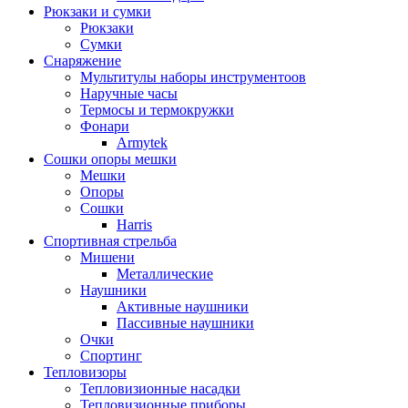
Рюкзаки и сумки
Рюкзаки
Сумки
Снаряжение
Мультитулы наборы инструментоов
Наручные часы
Термосы и термокружки
Фонари
Armytek
Сошки опоры мешки
Мешки
Опоры
Сошки
Harris
Спортивная стрельба
Мишени
Металлические
Наушники
Активные наушники
Пассивные наушники
Очки
Спортинг
Тепловизоры
Тепловизионные насадки
Тепловизионные приборы