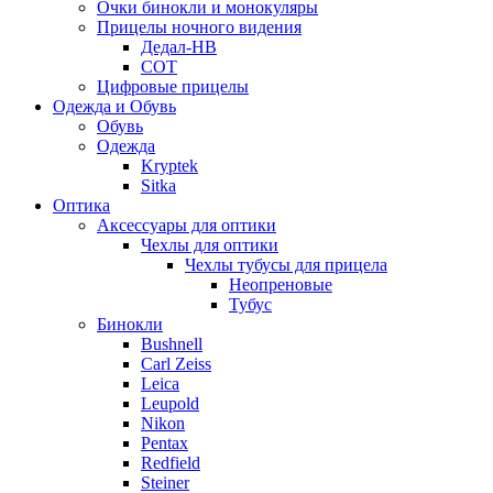
Очки бинокли и монокуляры
Прицелы ночного видения
Дедал-НВ
СОТ
Цифровые прицелы
Одежда и Обувь
Обувь
Одежда
Kryptek
Sitka
Оптика
Аксессуары для оптики
Чехлы для оптики
Чехлы тубусы для прицела
Неопреновые
Тубус
Бинокли
Bushnell
Carl Zeiss
Leica
Leupold
Nikon
Pentax
Redfield
Steiner