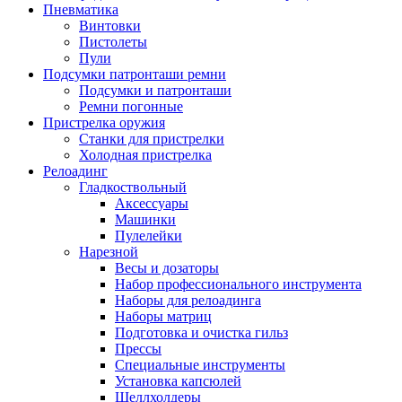
Пневматика
Винтовки
Пистолеты
Пули
Подсумки патронташи ремни
Подсумки и патронташи
Ремни погонные
Пристрелка оружия
Станки для пристрелки
Холодная пристрелка
Релоадинг
Гладкоствольный
Аксессуары
Машинки
Пулелейки
Нарезной
Весы и дозаторы
Набор профессионального инструмента
Наборы для релоадинга
Наборы матриц
Подготовка и очистка гильз
Прессы
Специальные инструменты
Установка капсюлей
Шеллхолдеры