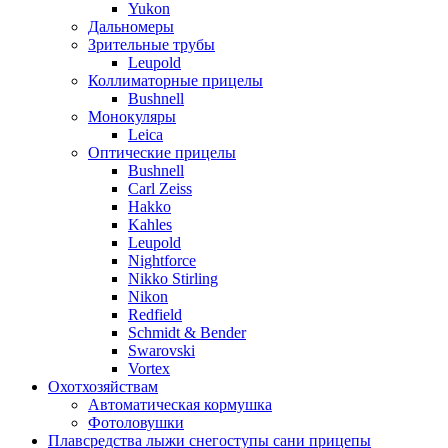
Yukon
Дальномеры
Зрительные трубы
Leupold
Коллиматорные прицелы
Bushnell
Монокуляры
Leica
Оптические прицелы
Bushnell
Carl Zeiss
Hakko
Kahles
Leupold
Nightforce
Nikko Stirling
Nikon
Redfield
Schmidt & Bender
Swarovski
Vortex
Охотхозяйствам
Автоматическая кормушка
Фотоловушки
Плавсредства лыжи снегоступы сани прицепы