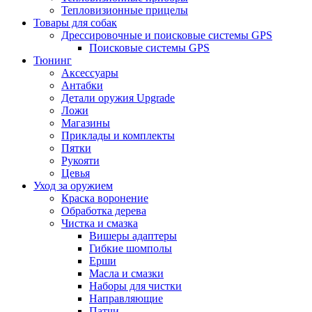
Тепловизионные прицелы
Товары для собак
Дрессировочные и поисковые системы GPS
Поисковые системы GPS
Тюнинг
Аксессуары
Антабки
Детали оружия Upgrade
Ложи
Магазины
Приклады и комплекты
Пятки
Рукояти
Цевья
Уход за оружием
Краска воронение
Обработка дерева
Чистка и смазка
Вишеры адаптеры
Гибкие шомполы
Ерши
Масла и смазки
Наборы для чистки
Направляющие
Патчи