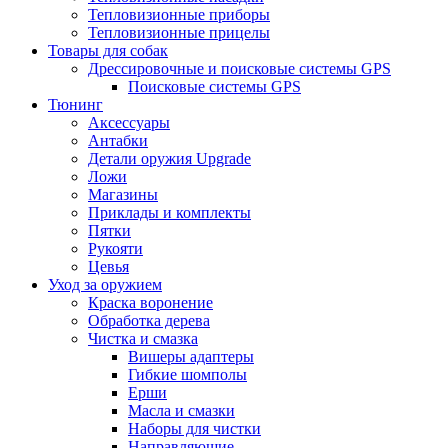
Тепловизионные приборы
Тепловизионные прицелы
Товары для собак
Дрессировочные и поисковые системы GPS
Поисковые системы GPS
Тюнинг
Аксессуары
Антабки
Детали оружия Upgrade
Ложи
Магазины
Приклады и комплекты
Пятки
Рукояти
Цевья
Уход за оружием
Краска воронение
Обработка дерева
Чистка и смазка
Вишеры адаптеры
Гибкие шомполы
Ерши
Масла и смазки
Наборы для чистки
Направляющие