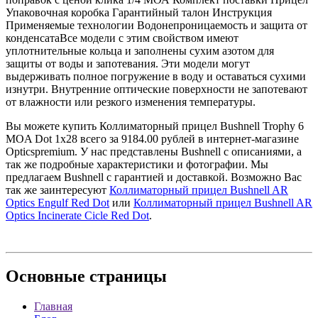
Упаковочная коробка Гарантийный талон Инструкция
Применяемые технологии Водонепроницаемость и защита от
конденсатаВсе модели с этим свойством имеют
уплотнительные кольца и заполнены сухим азотом для
защиты от воды и запотевания. Эти модели могут
выдерживать полное погружение в воду и оставаться сухими
изнутри. Внутренние оптические поверхности не запотевают
от влажности или резкого изменения температуры.
Вы можете купить Коллиматорный прицел Bushnell Trophy 6
MOA Dot 1х28 всего за 9184.00 рублей в интернет-магазине
Opticspremium. У нас представлены Bushnell с описаниями, а
так же подробные характеристики и фотографии. Мы
предлагаем Bushnell с гарантией и доставкой. Возможно Вас
так же заинтересуют
Коллиматорный прицел Bushnell AR
Optics Engulf Red Dot
или
Коллиматорный прицел Bushnell AR
Optics Incinerate Cicle Red Dot
.
Основные
страницы
Главная