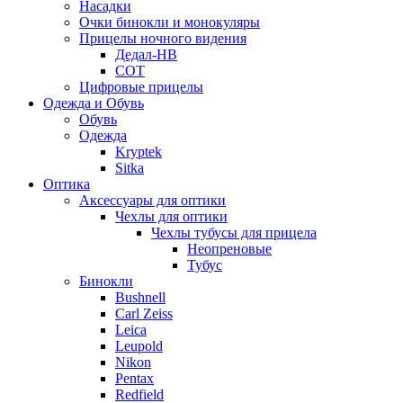
Насадки
Очки бинокли и монокуляры
Прицелы ночного видения
Дедал-НВ
СОТ
Цифровые прицелы
Одежда и Обувь
Обувь
Одежда
Kryptek
Sitka
Оптика
Аксессуары для оптики
Чехлы для оптики
Чехлы тубусы для прицела
Неопреновые
Тубус
Бинокли
Bushnell
Carl Zeiss
Leica
Leupold
Nikon
Pentax
Redfield