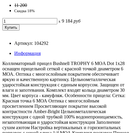
11 200
Скидка 18%
9 184
руб
x
Артикул: 104292
Информация
Коллиматорный прицел Bushnell TROPHY 6 MOA Dot 1x28
оснащен прицельной сеткой с красной точкой диаметром 6
МОА. Оптика с многослойным покрытием обеспечивает
яркую и качественную картинку. Цельнометаллическая
ударостойкая конструкция с единым корпусом. Защищен от
влаги и запотевания. Комплект входят кольца диаметром 30
мм. Цвет корпуса - камуфляж. Особенности прицела: Сетка:
Красная точка 6 МОА Оптика с многослойным
просветлением Просветляющее покрытие высокой
контрастности Amber-Bright Цельнометаллическая
конструкция с одной трубкой 100% водонепроницаемость,
незапотевающая и ударостойкая конструкция Заполнение
сухим азотом Настройка вертикальных и горизонтальных
поправок с ценой клика 1/4 МОА Комплект поставки Прицел