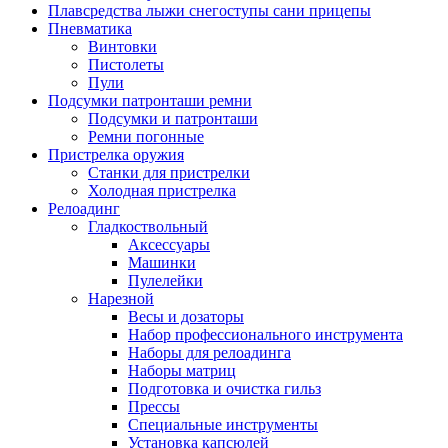
Плавсредства лыжи снегоступы сани прицепы
Пневматика
Винтовки
Пистолеты
Пули
Подсумки патронташи ремни
Подсумки и патронташи
Ремни погонные
Пристрелка оружия
Станки для пристрелки
Холодная пристрелка
Релоадинг
Гладкоствольный
Аксессуары
Машинки
Пулелейки
Нарезной
Весы и дозаторы
Набор профессионального инструмента
Наборы для релоадинга
Наборы матриц
Подготовка и очистка гильз
Прессы
Специальные инструменты
Установка капсюлей