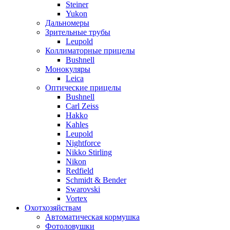
Steiner
Yukon
Дальномеры
Зрительные трубы
Leupold
Коллиматорные прицелы
Bushnell
Монокуляры
Leica
Оптические прицелы
Bushnell
Carl Zeiss
Hakko
Kahles
Leupold
Nightforce
Nikko Stirling
Nikon
Redfield
Schmidt & Bender
Swarovski
Vortex
Охотхозяйствам
Автоматическая кормушка
Фотоловушки