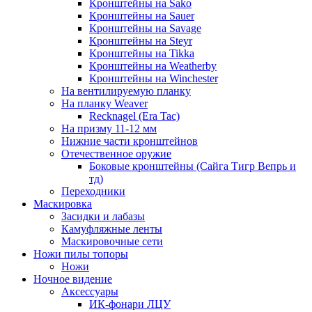
Кронштейны на Sako
Кронштейны на Sauer
Кронштейны на Savage
Кронштейны на Steyr
Кронштейны на Tikka
Кронштейны на Weatherby
Кронштейны на Winchester
На вентилируемую планку
На планку Weaver
Recknagel (Era Tac)
На призму 11-12 мм
Нижние части кронштейнов
Отечественное оружие
Боковые кронштейны (Сайга Тигр Вепрь и
тд)
Переходники
Маскировка
Засидки и лабазы
Камуфляжные ленты
Маскировочные сети
Ножи пилы топоры
Ножи
Ночное видение
Аксессуары
ИК-фонари ЛЦУ