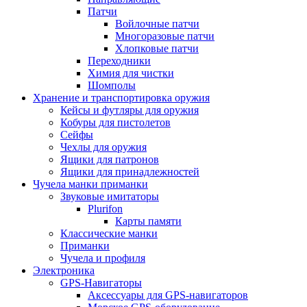
Патчи
Войлочные патчи
Многоразовые патчи
Хлопковые патчи
Переходники
Химия для чистки
Шомполы
Хранение и транспортировка оружия
Кейсы и футляры для оружия
Кобуры для пистолетов
Сейфы
Чехлы для оружия
Ящики для патронов
Ящики для принадлежностей
Чучела манки приманки
Звуковые имитаторы
Plurifon
Карты памяти
Классические манки
Приманки
Чучела и профиля
Электроника
GPS-Навигаторы
Аксессуары для GPS-навигаторов