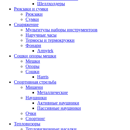
Шеллхолдеры
Рюкзаки и сумки
Рюкзаки
Сумки
Снаряжение
Мультитулы наборы инструментоов
Наручные часы
Термосы и термокружки
Фонари
Armytek
Сошки опоры мешки
Мешки
Опоры
Сошки
Harris
Спортивная стрельба
Мишени
Металлические
Наушники
Активные наушники
Пассивные наушники
Очки
Спортинг
Тепловизоры
Тепловизионные насадки