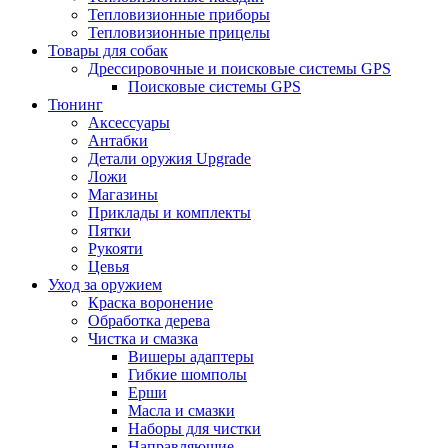
Тепловизионные приборы
Тепловизионные прицелы
Товары для собак
Дрессировочные и поисковые системы GPS
Поисковые системы GPS
Тюнинг
Аксессуары
Антабки
Детали оружия Upgrade
Ложи
Магазины
Приклады и комплекты
Пятки
Рукояти
Цевья
Уход за оружием
Краска воронение
Обработка дерева
Чистка и смазка
Вишеры адаптеры
Гибкие шомполы
Ерши
Масла и смазки
Наборы для чистки
Направляющие