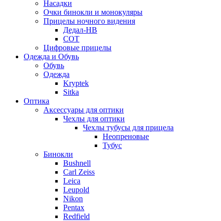
Насадки
Очки бинокли и монокуляры
Прицелы ночного видения
Дедал-НВ
СОТ
Цифровые прицелы
Одежда и Обувь
Обувь
Одежда
Kryptek
Sitka
Оптика
Аксессуары для оптики
Чехлы для оптики
Чехлы тубусы для прицела
Неопреновые
Тубус
Бинокли
Bushnell
Carl Zeiss
Leica
Leupold
Nikon
Pentax
Redfield