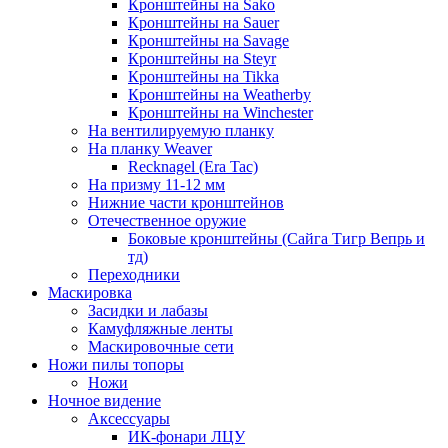
Кронштейны на Sako
Кронштейны на Sauer
Кронштейны на Savage
Кронштейны на Steyr
Кронштейны на Tikka
Кронштейны на Weatherby
Кронштейны на Winchester
На вентилируемую планку
На планку Weaver
Recknagel (Era Tac)
На призму 11-12 мм
Нижние части кронштейнов
Отечественное оружие
Боковые кронштейны (Сайга Тигр Вепрь и
тд)
Переходники
Маскировка
Засидки и лабазы
Камуфляжные ленты
Маскировочные сети
Ножи пилы топоры
Ножи
Ночное видение
Аксессуары
ИК-фонари ЛЦУ