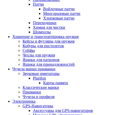
Патчи
Войлочные патчи
Многоразовые патчи
Хлопковые патчи
Переходники
Химия для чистки
Шомполы
Хранение и транспортировка оружия
Кейсы и футляры для оружия
Кобуры для пистолетов
Сейфы
Чехлы для оружия
Ящики для патронов
Ящики для принадлежностей
Чучела манки приманки
Звуковые имитаторы
Plurifon
Карты памяти
Классические манки
Приманки
Чучела и профиля
Электроника
GPS-Навигаторы
Аксессуары для GPS-навигаторов