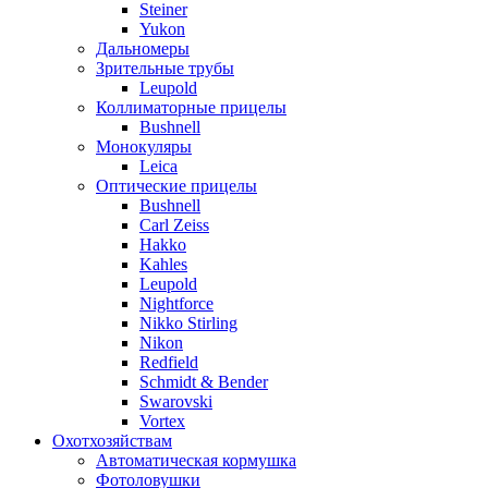
Steiner
Yukon
Дальномеры
Зрительные трубы
Leupold
Коллиматорные прицелы
Bushnell
Монокуляры
Leica
Оптические прицелы
Bushnell
Carl Zeiss
Hakko
Kahles
Leupold
Nightforce
Nikko Stirling
Nikon
Redfield
Schmidt & Bender
Swarovski
Vortex
Охотхозяйствам
Автоматическая кормушка
Фотоловушки