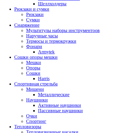
Шеллхолдеры
Рюкзаки и сумки
Рюкзаки
Сумки
Снаряжение
Мультитулы наборы инструментоов
Наручные часы
Термосы и термокружки
Фонари
Armytek
Сошки опоры мешки
Мешки
Опоры
Сошки
Harris
Спортивная стрельба
Мишени
Металлические
Наушники
Активные наушники
Пассивные наушники
Очки
Спортинг
Тепловизоры
Тепловизионные насадки