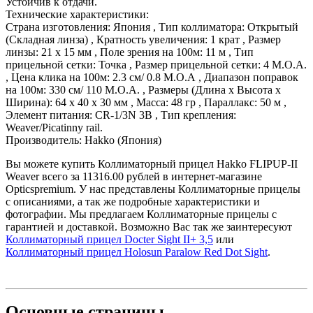
Устойчив к отдачи.
Технические характеристики:
Страна изготовления: Япония , Тип коллиматора: Открытый
(Складная линза) , Кратность увеличения: 1 крат , Размер
линзы: 21 х 15 мм , Поле зрения на 100м: 11 м , Тип
прицельной сетки: Точка , Размер прицельной сетки: 4 М.О.А.
, Цена клика на 100м: 2.3 см/ 0.8 М.О.А , Диапазон поправок
на 100м: 330 см/ 110 М.О.А. , Размеры (Длина х Высота х
Ширина): 64 х 40 х 30 мм , Масса: 48 гр , Параллакс: 50 м ,
Элемент питания: CR-1/3N 3В , Тип крепления:
Weaver/Picatinny rail.
Производитель: Hakko (Япония)
Вы можете купить Коллиматорный прицел Hakko FLIPUP-II
Weaver всего за 11316.00 рублей в интернет-магазине
Opticspremium. У нас представлены Коллиматорные прицелы
с описаниями, а так же подробные характеристики и
фотографии. Мы предлагаем Коллиматорные прицелы с
гарантией и доставкой. Возможно Вас так же заинтересуют
Коллиматорный прицел Docter Sight II+ 3,5
или
Коллиматорный прицел Holosun Paralow Red Dot Sight
.
Основные
страницы