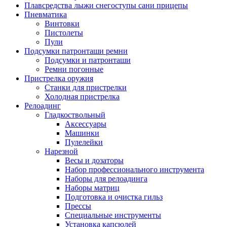
Плавсредства лыжи снегоступы сани прицепы
Пневматика
Винтовки
Пистолеты
Пули
Подсумки патронташи ремни
Подсумки и патронташи
Ремни погонные
Пристрелка оружия
Станки для пристрелки
Холодная пристрелка
Релоадинг
Гладкоствольный
Аксессуары
Машинки
Пулелейки
Нарезной
Весы и дозаторы
Набор профессионального инструмента
Наборы для релоадинга
Наборы матриц
Подготовка и очистка гильз
Прессы
Специальные инструменты
Установка капсюлей