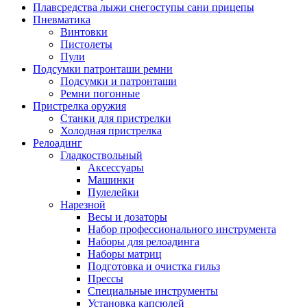
Плавсредства лыжи снегоступы сани прицепы
Пневматика
Винтовки
Пистолеты
Пули
Подсумки патронташи ремни
Подсумки и патронташи
Ремни погонные
Пристрелка оружия
Станки для пристрелки
Холодная пристрелка
Релоадинг
Гладкоствольный
Аксессуары
Машинки
Пулелейки
Нарезной
Весы и дозаторы
Набор профессионального инструмента
Наборы для релоадинга
Наборы матриц
Подготовка и очистка гильз
Прессы
Специальные инструменты
Установка капсюлей