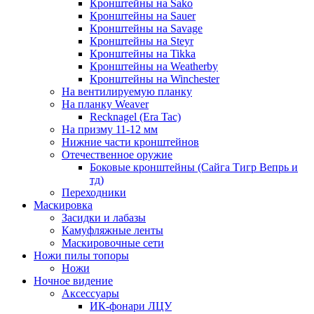
Кронштейны на Sako
Кронштейны на Sauer
Кронштейны на Savage
Кронштейны на Steyr
Кронштейны на Tikka
Кронштейны на Weatherby
Кронштейны на Winchester
На вентилируемую планку
На планку Weaver
Recknagel (Era Tac)
На призму 11-12 мм
Нижние части кронштейнов
Отечественное оружие
Боковые кронштейны (Сайга Тигр Вепрь и
тд)
Переходники
Маскировка
Засидки и лабазы
Камуфляжные ленты
Маскировочные сети
Ножи пилы топоры
Ножи
Ночное видение
Аксессуары
ИК-фонари ЛЦУ