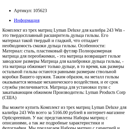
Артикул: 105623
Информация
Комплект из трех матриц Lyman Deluxe для калибра 243 Win -
это твердосплавный расширитель дульца гильзы. Его
материал такой твердый и гладкий, что отпадает
необходимость смазки дульца гильзы. Особенности:
Материал: сталь, пластиковый футляр Полноразмерная
матрица для переобжимки, - эта матрица возвращает гильзе
заводские размеры Матрица для калибровки дульца гильзы, -
эта матрица обжимает только дульце, в то время, как размеры
остальной гильзы остаются равными размерам ствольной
коробки Вашего оружия. Таким образом, на металл гильзы
оказывается меньше механического воздействия, и ее срок
службы увеличивается. Матрица для установки пули с
закатывающим обжимом Производитель: Lyman Products Corp
(США)
Вы можете купить Комплект из трех матриц Lyman Deluxe для
калибра 243 Win всего за 5166.00 рублей в интернет-магазине
Opticspremium. У нас представлены Наборы матриц с
описаниями, а так же подробные характеристики и
фотографии. Мы предлагаем Наборы матриц с гарантией и