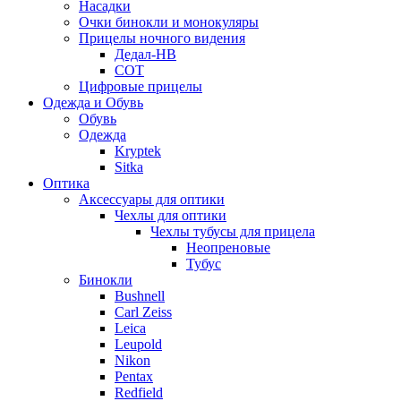
Насадки
Очки бинокли и монокуляры
Прицелы ночного видения
Дедал-НВ
СОТ
Цифровые прицелы
Одежда и Обувь
Обувь
Одежда
Kryptek
Sitka
Оптика
Аксессуары для оптики
Чехлы для оптики
Чехлы тубусы для прицела
Неопреновые
Тубус
Бинокли
Bushnell
Carl Zeiss
Leica
Leupold
Nikon
Pentax
Redfield