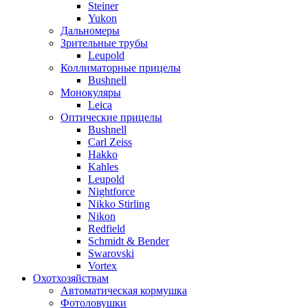
Steiner
Yukon
Дальномеры
Зрительные трубы
Leupold
Коллиматорные прицелы
Bushnell
Монокуляры
Leica
Оптические прицелы
Bushnell
Carl Zeiss
Hakko
Kahles
Leupold
Nightforce
Nikko Stirling
Nikon
Redfield
Schmidt & Bender
Swarovski
Vortex
Охотхозяйствам
Автоматическая кормушка
Фотоловушки