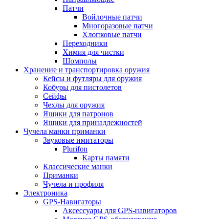
Патчи
Войлочные патчи
Многоразовые патчи
Хлопковые патчи
Переходники
Химия для чистки
Шомполы
Хранение и транспортировка оружия
Кейсы и футляры для оружия
Кобуры для пистолетов
Сейфы
Чехлы для оружия
Ящики для патронов
Ящики для принадлежностей
Чучела манки приманки
Звуковые имитаторы
Plurifon
Карты памяти
Классические манки
Приманки
Чучела и профиля
Электроника
GPS-Навигаторы
Аксессуары для GPS-навигаторов