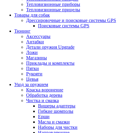
Тепловизионные приборы
Тепловизионные прицелы
Товары для собак
Дрессировочные и поисковые системы GPS
Поисковые системы GPS
Тюнинг
Аксессуары
Антабки
Детали оружия Upgrade
Ложи
Магазины
Приклады и комплекты
Пятки
Рукояти
Цевья
Уход за оружием
Краска воронение
Обработка дерева
Чистка и смазка
Вишеры адаптеры
Гибкие шомполы
Ерши
Масла и смазки
Наборы для чистки
Направляющие