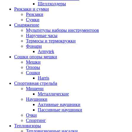
Шеллхолдеры
Рюкзаки и сумки
Рюкзаки
Сумки
Снаряжение
Мультитулы наборы инструментоов
Наручные часы
Термосы и термокружки
Фонари
Armytek
Сошки опоры мешки
Мешки
Опоры
Сошки
Harris
Спортивная стрельба
Мишени
Металлические
Наушники
Активные наушники
Пассивные наушники
Очки
Спортинг
Тепловизоры
Тепловизионные насадки