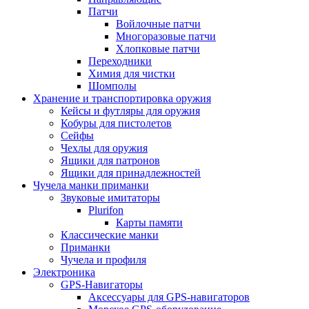
Патчи
Войлочные патчи
Многоразовые патчи
Хлопковые патчи
Переходники
Химия для чистки
Шомполы
Хранение и транспортировка оружия
Кейсы и футляры для оружия
Кобуры для пистолетов
Сейфы
Чехлы для оружия
Ящики для патронов
Ящики для принадлежностей
Чучела манки приманки
Звуковые имитаторы
Plurifon
Карты памяти
Классические манки
Приманки
Чучела и профиля
Электроника
GPS-Навигаторы
Аксессуары для GPS-навигаторов