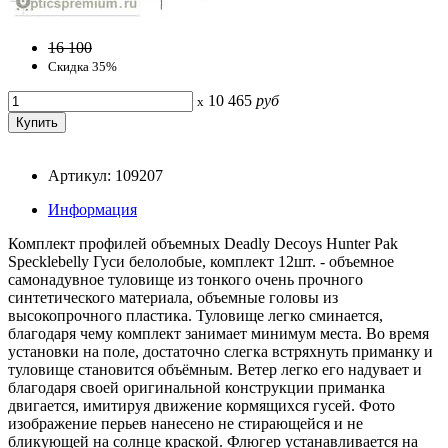
16 100
Скидка 35%
10 465
руб
x
Артикул: 109207
Информация
Комплект профилей объемных Deadly Decoys Hunter Pak
Specklebelly Гуси белолобые, комплект 12шт. - объемное
самонадувное туловище из тонкого очень прочного
синтетического материала, объемные головы из
высокопрочного пластика. Туловище легко сминается,
благодаря чему комплект занимает минимум места. Во время
установки на поле, достаточно слегка встряхнуть приманку и
туловище становится объёмным. Ветер легко его надувает и
благодаря своей оригинальной конструкции приманка
двигается, имитируя движение кормящихся гусей. Фото
изображение перьев нанесено не стирающейся и не
бликующей на солнце краской. Флюгер устанавливается на