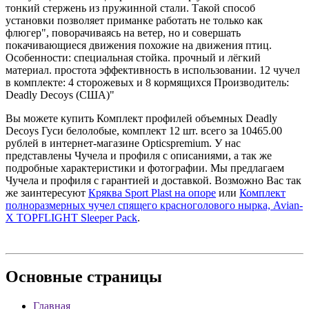
тонкий стержень из пружинной стали. Такой способ
установки позволяет приманке работать не только как
флюгер", поворачиваясь на ветер, но и совершать
покачивающиеся движения похожие на движения птиц.
Особенности: специальная стойка. прочный и лёгкий
материал. простота эффективность в использовании. 12 чучел
в комплекте: 4 сторожевых и 8 кормящихся Производитель:
Deadly Decoys (США)"
Вы можете купить Комплект профилей объемных Deadly
Decoys Гуси белолобые, комплект 12 шт. всего за 10465.00
рублей в интернет-магазине Opticspremium. У нас
представлены Чучела и профиля с описаниями, а так же
подробные характеристики и фотографии. Мы предлагаем
Чучела и профиля с гарантией и доставкой. Возможно Вас так
же заинтересуют
Кряква Sport Plast на опоре
или
Комплект
полноразмерных чучел спящего красноголового нырка, Avian-
X TOPFLIGHT Sleeper Pack
.
Основные
страницы
Главная