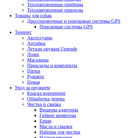
Тепловизионные приборы
Тепловизионные прицелы
Товары для собак
Дрессировочные и поисковые системы GPS
Поисковые системы GPS
Тюнинг
Аксессуары
Антабки
Детали оружия Upgrade
Ложи
Магазины
Приклады и комплекты
Пятки
Рукояти
Цевья
Уход за оружием
Краска воронение
Обработка дерева
Чистка и смазка
Вишеры адаптеры
Гибкие шомполы
Ерши
Масла и смазки
Наборы для чистки
Направляющие