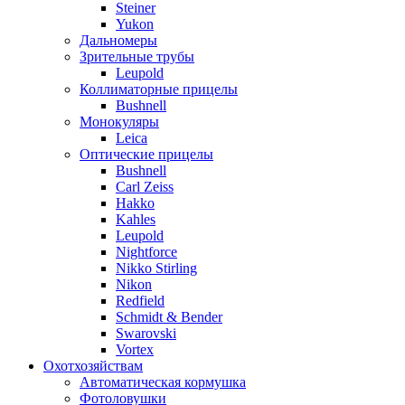
Steiner
Yukon
Дальномеры
Зрительные трубы
Leupold
Коллиматорные прицелы
Bushnell
Монокуляры
Leica
Оптические прицелы
Bushnell
Carl Zeiss
Hakko
Kahles
Leupold
Nightforce
Nikko Stirling
Nikon
Redfield
Schmidt & Bender
Swarovski
Vortex
Охотхозяйствам
Автоматическая кормушка
Фотоловушки