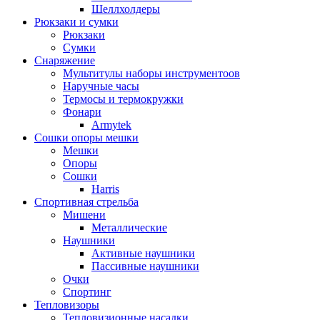
Шеллхолдеры
Рюкзаки и сумки
Рюкзаки
Сумки
Снаряжение
Мультитулы наборы инструментоов
Наручные часы
Термосы и термокружки
Фонари
Armytek
Сошки опоры мешки
Мешки
Опоры
Сошки
Harris
Спортивная стрельба
Мишени
Металлические
Наушники
Активные наушники
Пассивные наушники
Очки
Спортинг
Тепловизоры
Тепловизионные насадки