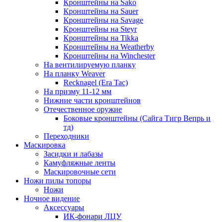
Кронштейны на Sako
Кронштейны на Sauer
Кронштейны на Savage
Кронштейны на Steyr
Кронштейны на Tikka
Кронштейны на Weatherby
Кронштейны на Winchester
На вентилируемую планку
На планку Weaver
Recknagel (Era Tac)
На призму 11-12 мм
Нижние части кронштейнов
Отечественное оружие
Боковые кронштейны (Сайга Тигр Вепрь и
тд)
Переходники
Маскировка
Засидки и лабазы
Камуфляжные ленты
Маскировочные сети
Ножи пилы топоры
Ножи
Ночное видение
Аксессуары
ИК-фонари ЛЦУ