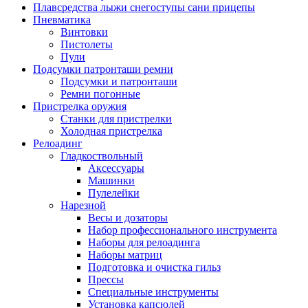
Плавсредства лыжи снегоступы сани прицепы
Пневматика
Винтовки
Пистолеты
Пули
Подсумки патронташи ремни
Подсумки и патронташи
Ремни погонные
Пристрелка оружия
Станки для пристрелки
Холодная пристрелка
Релоадинг
Гладкоствольный
Аксессуары
Машинки
Пулелейки
Нарезной
Весы и дозаторы
Набор профессионального инструмента
Наборы для релоадинга
Наборы матриц
Подготовка и очистка гильз
Прессы
Специальные инструменты
Установка капсюлей