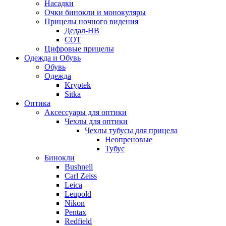
Насадки
Очки бинокли и монокуляры
Прицелы ночного видения
Дедал-НВ
СОТ
Цифровые прицелы
Одежда и Обувь
Обувь
Одежда
Kryptek
Sitka
Оптика
Аксессуары для оптики
Чехлы для оптики
Чехлы тубусы для прицела
Неопреновые
Тубус
Бинокли
Bushnell
Carl Zeiss
Leica
Leupold
Nikon
Pentax
Redfield