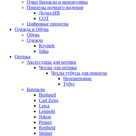
Очки бинокли и монокуляры
Прицелы ночного видения
Дедал-НВ
СОТ
Цифровые прицелы
Одежда и Обувь
Обувь
Одежда
Kryptek
Sitka
Оптика
Аксессуары для оптики
Чехлы для оптики
Чехлы тубусы для прицела
Неопреновые
Тубус
Бинокли
Bushnell
Carl Zeiss
Leica
Leupold
Nikon
Pentax
Redfield
Steiner