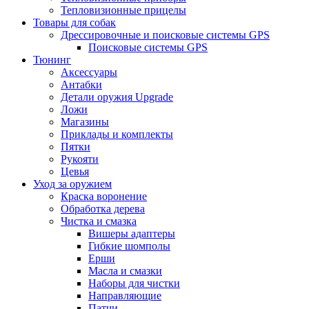
Тепловизионные прицелы
Товары для собак
Дрессировочные и поисковые системы GPS
Поисковые системы GPS
Тюнинг
Аксессуары
Антабки
Детали оружия Upgrade
Ложи
Магазины
Приклады и комплекты
Пятки
Рукояти
Цевья
Уход за оружием
Краска воронение
Обработка дерева
Чистка и смазка
Вишеры адаптеры
Гибкие шомполы
Ерши
Масла и смазки
Наборы для чистки
Направляющие
Патчи