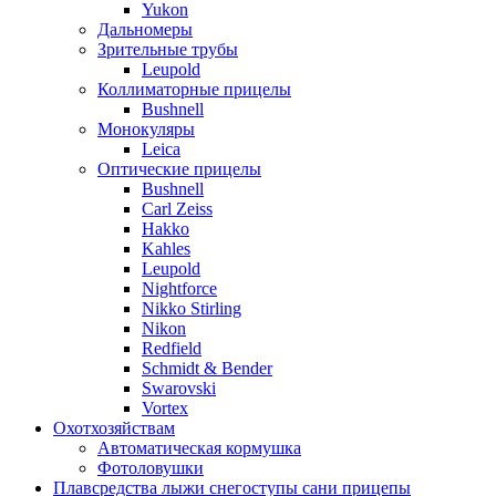
Yukon
Дальномеры
Зрительные трубы
Leupold
Коллиматорные прицелы
Bushnell
Монокуляры
Leica
Оптические прицелы
Bushnell
Carl Zeiss
Hakko
Kahles
Leupold
Nightforce
Nikko Stirling
Nikon
Redfield
Schmidt & Bender
Swarovski
Vortex
Охотхозяйствам
Автоматическая кормушка
Фотоловушки
Плавсредства лыжи снегоступы сани прицепы