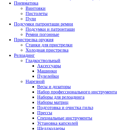
Пневматика
Винтовки
Пистолеты
Пули
Подсумки патронташи ремни
Подсумки и патронташи
Ремни погонные
Пристрелка оружия
Станки для пристрелки
Холодная пристрелка
Релоадинг
Гладкоствольный
Аксессуары
Машинки
Пулелейки
Нарезной
Весы и дозаторы
Набор профессионального инструмента
Наборы для релоадинга
Наборы матриц
Подготовка и очистка гильз
Прессы
Специальные инструменты
Установка капсюлей
Шеллхолдеры