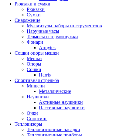
Рюкзаки и сумки
Рюкзаки
Сумки
Снаряжение
Мультитулы наборы инструментоов
Наручные часы
Термосы и термокружки
Фонари
Armytek
Сошки опоры мешки
Мешки
Опоры
Сошки
Harris
Спортивная стрельба
Мишени
Металлические
Наушники
Активные наушники
Пассивные наушники
Очки
Спортинг
Тепловизоры
Тепловизионные насадки
Тепловизионные приборы