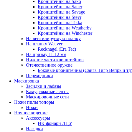
Кронштейны на Sako
Кронштейны на Sauer
Кронштейны на Savage
Кронштейны на Steyr
Кронштейны на Tikka
Кронштейны на Weatherby
Кронштейны на Winchester
На вентилируемую планку
На планку Weaver
Recknagel (Era Tac)
На призму 11-12 мм
Нижние части кронштейнов
Отечественное оружие
Боковые кронштейны (Сайга Тигр Вепрь и тд
Переходники
Маскировка
Засидки и лабазы
Камуфляжные ленты
Маскировочные сети
Ножи пилы топоры
Ножи
Ночное видение
Аксессуары
ИК-фонари ЛЦУ
Насадки