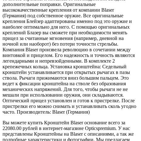
дополнительные поправки. Оригинальные
высококачественные крепления от компании Blaser
(Германия) под собственное оружие. Все оригинальные
крепления Блейзер адаптированы именно под это оружие и
наиболее оптимально для него. С помощью оригинальных
креплений Блазер вы сможете при необходимости менять
прицел за считанные мгновения (например, дневной на
ночной или наоборот) без потери точности стрельбы.
Компания Blaser произвела революцию в сочетании между
винтовкой и прицелом. Его надежность и точность являются
легендарными и непревзойденными. В комплекте 2
крепежечных кольца. Установка кронштейна: Седельный
кронштейн устанавливается при открытых рычагах в пазы
ствола. Рычаги прижимаются вниз большим пальцем. Это
ведет к фиксации кронштейна на стволе без образования
механических напряжений. Для того, чтобы рычаги не не
мешали при использовании оружия, они складываются.
Оптический прицел установлен и готов к пристрелке. После
пристрелки его можно снимать и устанавливать сколь угодно
часто. Производитель: Blaser (Германия)
Вы можете купить Кронштейн Blaser основание всего за
22080.00 рублей в интернет-магазине Opticspremium. У нас
представлены Кронштейны на Blaser с описаниями, а так же
подробные характеристики и фотографии. Мы предлагаем