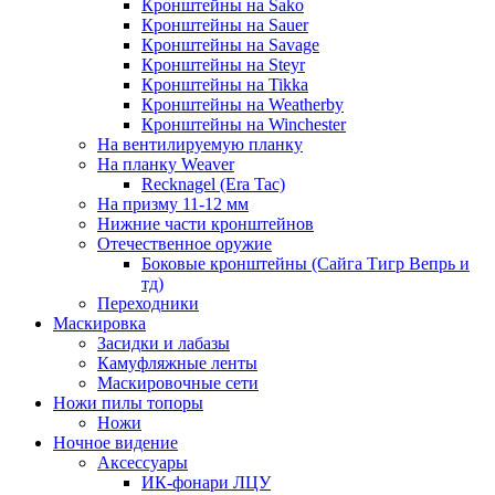
Кронштейны на Sako
Кронштейны на Sauer
Кронштейны на Savage
Кронштейны на Steyr
Кронштейны на Tikka
Кронштейны на Weatherby
Кронштейны на Winchester
На вентилируемую планку
На планку Weaver
Recknagel (Era Tac)
На призму 11-12 мм
Нижние части кронштейнов
Отечественное оружие
Боковые кронштейны (Сайга Тигр Вепрь и
тд)
Переходники
Маскировка
Засидки и лабазы
Камуфляжные ленты
Маскировочные сети
Ножи пилы топоры
Ножи
Ночное видение
Аксессуары
ИК-фонари ЛЦУ