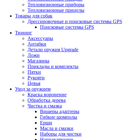
Тепловизионные приборы
Тепловизионные прицелы
Товары для собак
Дрессировочные и поисковые системы GPS
Поисковые системы GPS
Тюнинг
Аксессуары
Антабки
Детали оружия Upgrade
Ложи
Магазины
Приклады и комплекты
Пятки
Рукояти
Цевья
Уход за оружием
Краска воронение
Обработка дерева
Чистка и смазка
Вишеры адаптеры
Гибкие шомполы
Ерши
Масла и смазки
Наборы для чистки
Направляющие