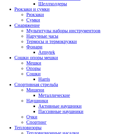
Шеллхолдеры
Рюкзаки и сумки
Рюкзаки
Сумки
Снаряжение
Мультитулы наборы инструментоов
Наручные часы
Термосы и термокружки
Фонари
Armytek
Сошки опоры мешки
Мешки
Опоры
Сошки
Harris
Спортивная стрельба
Мишени
Металлические
Наушники
Активные наушники
Пассивные наушники
Очки
Спортинг
Тепловизоры
Тепловизионные насадки