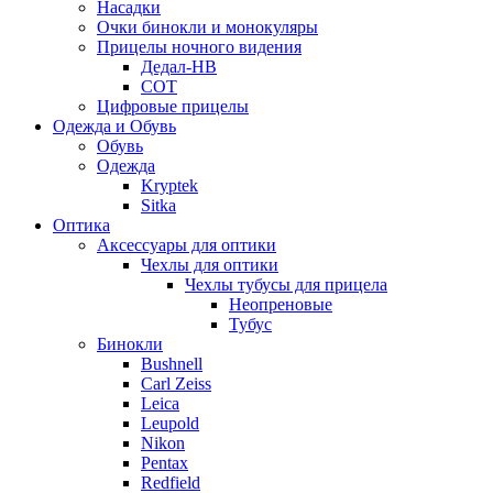
Насадки
Очки бинокли и монокуляры
Прицелы ночного видения
Дедал-НВ
СОТ
Цифровые прицелы
Одежда и Обувь
Обувь
Одежда
Kryptek
Sitka
Оптика
Аксессуары для оптики
Чехлы для оптики
Чехлы тубусы для прицела
Неопреновые
Тубус
Бинокли
Bushnell
Carl Zeiss
Leica
Leupold
Nikon
Pentax
Redfield