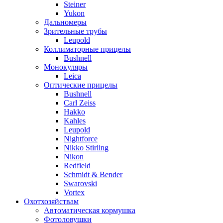
Steiner
Yukon
Дальномеры
Зрительные трубы
Leupold
Коллиматорные прицелы
Bushnell
Монокуляры
Leica
Оптические прицелы
Bushnell
Carl Zeiss
Hakko
Kahles
Leupold
Nightforce
Nikko Stirling
Nikon
Redfield
Schmidt & Bender
Swarovski
Vortex
Охотхозяйствам
Автоматическая кормушка
Фотоловушки