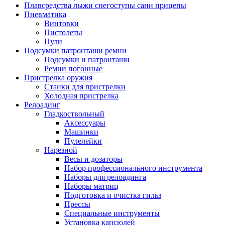
Плавсредства лыжи снегоступы сани прицепы
Пневматика
Винтовки
Пистолеты
Пули
Подсумки патронташи ремни
Подсумки и патронташи
Ремни погонные
Пристрелка оружия
Станки для пристрелки
Холодная пристрелка
Релоадинг
Гладкоствольный
Аксессуары
Машинки
Пулелейки
Нарезной
Весы и дозаторы
Набор профессионального инструмента
Наборы для релоадинга
Наборы матриц
Подготовка и очистка гильз
Прессы
Специальные инструменты
Установка капсюлей