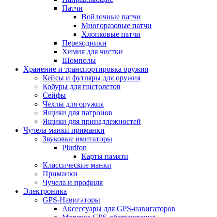
Патчи
Войлочные патчи
Многоразовые патчи
Хлопковые патчи
Переходники
Химия для чистки
Шомполы
Хранение и транспортировка оружия
Кейсы и футляры для оружия
Кобуры для пистолетов
Сейфы
Чехлы для оружия
Ящики для патронов
Ящики для принадлежностей
Чучела манки приманки
Звуковые имитаторы
Plurifon
Карты памяти
Классические манки
Приманки
Чучела и профиля
Электроника
GPS-Навигаторы
Аксессуары для GPS-навигаторов