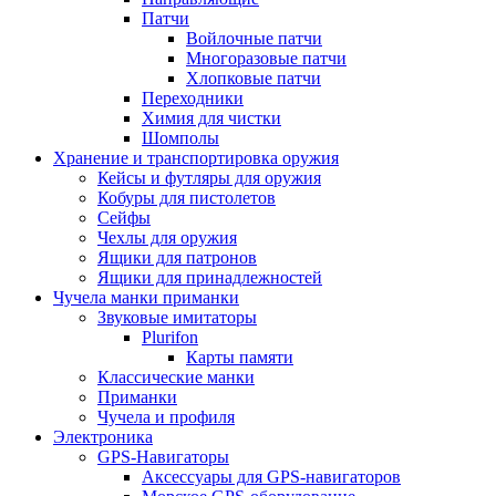
Патчи
Войлочные патчи
Многоразовые патчи
Хлопковые патчи
Переходники
Химия для чистки
Шомполы
Хранение и транспортировка оружия
Кейсы и футляры для оружия
Кобуры для пистолетов
Сейфы
Чехлы для оружия
Ящики для патронов
Ящики для принадлежностей
Чучела манки приманки
Звуковые имитаторы
Plurifon
Карты памяти
Классические манки
Приманки
Чучела и профиля
Электроника
GPS-Навигаторы
Аксессуары для GPS-навигаторов