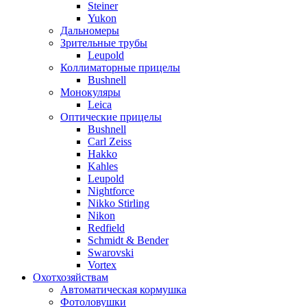
Steiner
Yukon
Дальномеры
Зрительные трубы
Leupold
Коллиматорные прицелы
Bushnell
Монокуляры
Leica
Оптические прицелы
Bushnell
Carl Zeiss
Hakko
Kahles
Leupold
Nightforce
Nikko Stirling
Nikon
Redfield
Schmidt & Bender
Swarovski
Vortex
Охотхозяйствам
Автоматическая кормушка
Фотоловушки