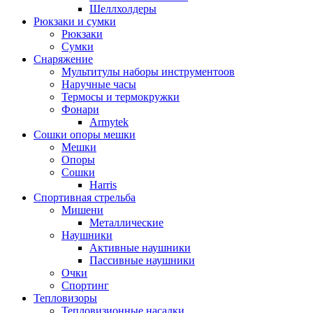
Шеллхолдеры
Рюкзаки и сумки
Рюкзаки
Сумки
Снаряжение
Мультитулы наборы инструментоов
Наручные часы
Термосы и термокружки
Фонари
Armytek
Сошки опоры мешки
Мешки
Опоры
Сошки
Harris
Спортивная стрельба
Мишени
Металлические
Наушники
Активные наушники
Пассивные наушники
Очки
Спортинг
Тепловизоры
Тепловизионные насадки