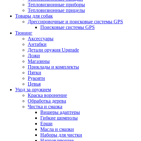
Тепловизионные приборы
Тепловизионные прицелы
Товары для собак
Дрессировочные и поисковые системы GPS
Поисковые системы GPS
Тюнинг
Аксессуары
Антабки
Детали оружия Upgrade
Ложи
Магазины
Приклады и комплекты
Пятки
Рукояти
Цевья
Уход за оружием
Краска воронение
Обработка дерева
Чистка и смазка
Вишеры адаптеры
Гибкие шомполы
Ерши
Масла и смазки
Наборы для чистки
Направляющие