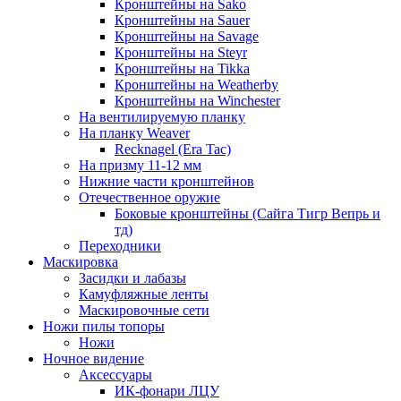
Кронштейны на Sako
Кронштейны на Sauer
Кронштейны на Savage
Кронштейны на Steyr
Кронштейны на Tikka
Кронштейны на Weatherby
Кронштейны на Winchester
На вентилируемую планку
На планку Weaver
Recknagel (Era Tac)
На призму 11-12 мм
Нижние части кронштейнов
Отечественное оружие
Боковые кронштейны (Сайга Тигр Вепрь и
тд)
Переходники
Маскировка
Засидки и лабазы
Камуфляжные ленты
Маскировочные сети
Ножи пилы топоры
Ножи
Ночное видение
Аксессуары
ИК-фонари ЛЦУ