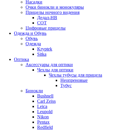
Насадки
Очки бинокли и монокуляры
Прицелы ночного видения
Дедал-НВ
СОТ
Цифровые прицелы
Одежда и Обувь
Обувь
Одежда
Kryptek
Sitka
Оптика
Аксессуары для оптики
Чехлы для оптики
Чехлы тубусы для прицела
Неопреновые
Тубус
Бинокли
Bushnell
Carl Zeiss
Leica
Leupold
Nikon
Pentax
Redfield