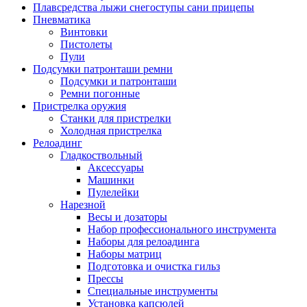
Плавсредства лыжи снегоступы сани прицепы
Пневматика
Винтовки
Пистолеты
Пули
Подсумки патронташи ремни
Подсумки и патронташи
Ремни погонные
Пристрелка оружия
Станки для пристрелки
Холодная пристрелка
Релоадинг
Гладкоствольный
Аксессуары
Машинки
Пулелейки
Нарезной
Весы и дозаторы
Набор профессионального инструмента
Наборы для релоадинга
Наборы матриц
Подготовка и очистка гильз
Прессы
Специальные инструменты
Установка капсюлей