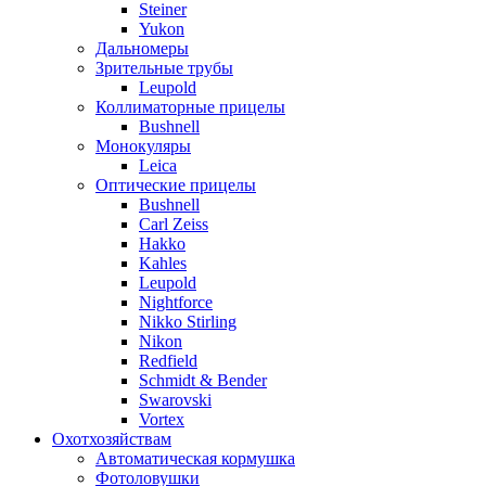
Steiner
Yukon
Дальномеры
Зрительные трубы
Leupold
Коллиматорные прицелы
Bushnell
Монокуляры
Leica
Оптические прицелы
Bushnell
Carl Zeiss
Hakko
Kahles
Leupold
Nightforce
Nikko Stirling
Nikon
Redfield
Schmidt & Bender
Swarovski
Vortex
Охотхозяйствам
Автоматическая кормушка
Фотоловушки