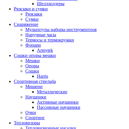
Шеллхолдеры
Рюкзаки и сумки
Рюкзаки
Сумки
Снаряжение
Мультитулы наборы инструментоов
Наручные часы
Термосы и термокружки
Фонари
Armytek
Сошки опоры мешки
Мешки
Опоры
Сошки
Harris
Спортивная стрельба
Мишени
Металлические
Наушники
Активные наушники
Пассивные наушники
Очки
Спортинг
Тепловизоры
Тепловизионные насадки