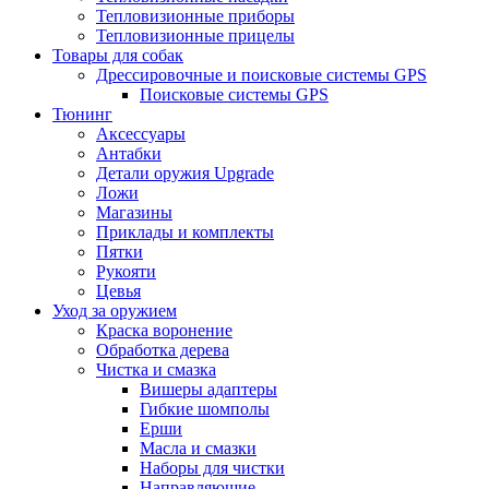
Тепловизионные приборы
Тепловизионные прицелы
Товары для собак
Дрессировочные и поисковые системы GPS
Поисковые системы GPS
Тюнинг
Аксессуары
Антабки
Детали оружия Upgrade
Ложи
Магазины
Приклады и комплекты
Пятки
Рукояти
Цевья
Уход за оружием
Краска воронение
Обработка дерева
Чистка и смазка
Вишеры адаптеры
Гибкие шомполы
Ерши
Масла и смазки
Наборы для чистки
Направляющие