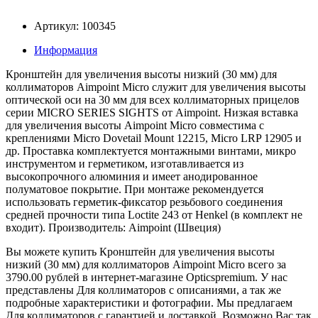
Артикул: 100345
Информация
Кронштейн для увеличения высоты низкий (30 мм) для
коллиматоров Aimpoint Micro служит для увеличения высоты
оптической оси на 30 мм для всех коллиматорных прицелов
серии MICRO SERIES SIGHTS от Aimpoint. Низкая вставка
для увеличения высоты Aimpoint Micro совместима с
креплениями Micro Dovetail Mount 12215, Micro LRP 12905 и
др. Проставка комплектуется монтажными винтами, микро
инструментом и герметиком, изготавливается из
высокопрочного алюминия и имеет анодированное
полуматовое покрытие. При монтаже рекомендуется
использовать герметик-фиксатор резьбового соединения
средней прочности типа Loctite 243 от Henkel (в комплект не
входит). Производитель: Aimpoint (Швеция)
Вы можете купить Кронштейн для увеличения высоты
низкий (30 мм) для коллиматоров Aimpoint Micro всего за
3790.00 рублей в интернет-магазине Opticspremium. У нас
представлены Для коллиматоров с описаниями, а так же
подробные характеристики и фотографии. Мы предлагаем
Для коллиматоров с гарантией и доставкой. Возможно Вас так