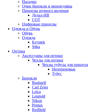
Насадки
Очки бинокли и монокуляры
Прицелы ночного видения
Дедал-НВ
СОТ
Цифровые прицелы
Одежда и Обувь
Обувь
Одежда
Kryptek
Sitka
Оптика
Аксессуары для оптики
Чехлы для оптики
Чехлы тубусы для прицела
Неопреновые
Тубус
Бинокли
Bushnell
Carl Zeiss
Leica
Leupold
Nikon
Pentax
Redfield