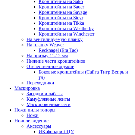
Кронштейны на Sako
Кронштейны на Sauer
Кронштейны на Savage
Кронштейны на Steyr
Кронштейны на Tikka
Кронштейны на Weatherby
Кронштейны на Winchester
На вентилируемую планку
На планку Weaver
Recknagel (Era Tac)
На призму 11-12 мм
Нижние части кронштейнов
Отечественное оружие
Боковые кронштейны (Сайга Тигр Вепрь и
тд)
Переходники
Маскировка
Засидки и лабазы
Камуфляжные ленты
Маскировочные сети
Ножи пилы топоры
Ножи
Ночное видение
Аксессуары
ИК-фонари ЛЦУ