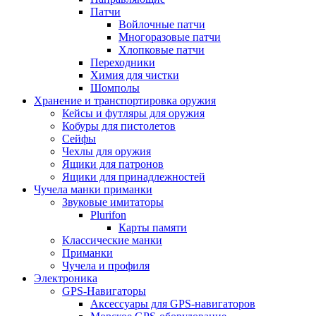
Патчи
Войлочные патчи
Многоразовые патчи
Хлопковые патчи
Переходники
Химия для чистки
Шомполы
Хранение и транспортировка оружия
Кейсы и футляры для оружия
Кобуры для пистолетов
Сейфы
Чехлы для оружия
Ящики для патронов
Ящики для принадлежностей
Чучела манки приманки
Звуковые имитаторы
Plurifon
Карты памяти
Классические манки
Приманки
Чучела и профиля
Электроника
GPS-Навигаторы
Аксессуары для GPS-навигаторов