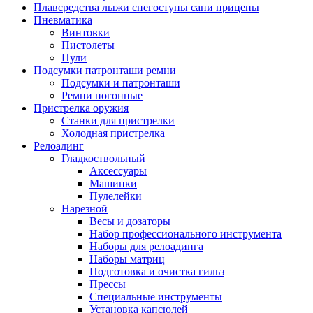
Плавсредства лыжи снегоступы сани прицепы
Пневматика
Винтовки
Пистолеты
Пули
Подсумки патронташи ремни
Подсумки и патронташи
Ремни погонные
Пристрелка оружия
Станки для пристрелки
Холодная пристрелка
Релоадинг
Гладкоствольный
Аксессуары
Машинки
Пулелейки
Нарезной
Весы и дозаторы
Набор профессионального инструмента
Наборы для релоадинга
Наборы матриц
Подготовка и очистка гильз
Прессы
Специальные инструменты
Установка капсюлей