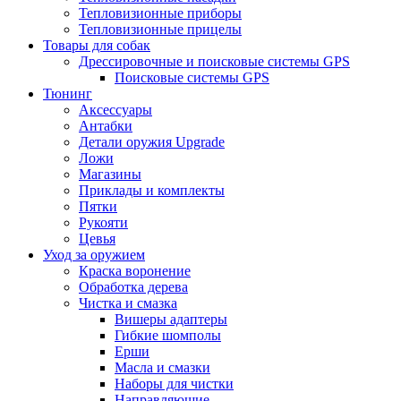
Тепловизионные приборы
Тепловизионные прицелы
Товары для собак
Дрессировочные и поисковые системы GPS
Поисковые системы GPS
Тюнинг
Аксессуары
Антабки
Детали оружия Upgrade
Ложи
Магазины
Приклады и комплекты
Пятки
Рукояти
Цевья
Уход за оружием
Краска воронение
Обработка дерева
Чистка и смазка
Вишеры адаптеры
Гибкие шомполы
Ерши
Масла и смазки
Наборы для чистки
Направляющие