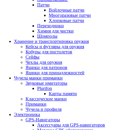
Патчи
Войлочные патчи
Многоразовые патчи
Хлопковые патчи
Переходники
Химия для чистки
Шомполы
Хранение и транспортировка оружия
Кейсы и футляры для оружия
Кобуры для пистолетов
Сейфы
Чехлы для оружия
Ящики для патронов
Ящики для принадлежностей
Чучела манки приманки
Звуковые имитаторы
Plurifon
Карты памяти
Классические манки
Приманки
Чучела и профиля
Электроника
GPS-Навигаторы
Аксессуары для GPS-навигаторов