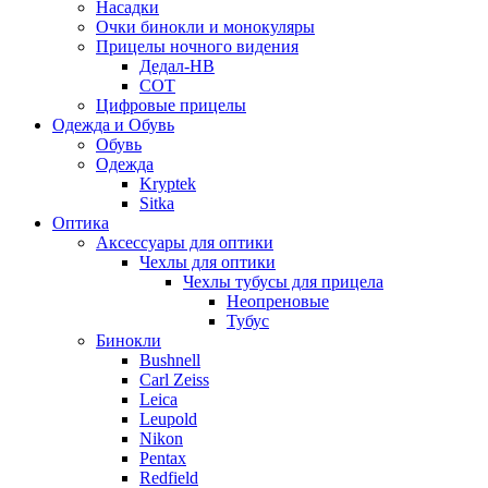
Насадки
Очки бинокли и монокуляры
Прицелы ночного видения
Дедал-НВ
СОТ
Цифровые прицелы
Одежда и Обувь
Обувь
Одежда
Kryptek
Sitka
Оптика
Аксессуары для оптики
Чехлы для оптики
Чехлы тубусы для прицела
Неопреновые
Тубус
Бинокли
Bushnell
Carl Zeiss
Leica
Leupold
Nikon
Pentax
Redfield