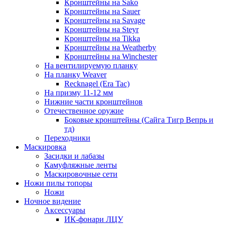
Кронштейны на Sako
Кронштейны на Sauer
Кронштейны на Savage
Кронштейны на Steyr
Кронштейны на Tikka
Кронштейны на Weatherby
Кронштейны на Winchester
На вентилируемую планку
На планку Weaver
Recknagel (Era Tac)
На призму 11-12 мм
Нижние части кронштейнов
Отечественное оружие
Боковые кронштейны (Сайга Тигр Вепрь и
тд)
Переходники
Маскировка
Засидки и лабазы
Камуфляжные ленты
Маскировочные сети
Ножи пилы топоры
Ножи
Ночное видение
Аксессуары
ИК-фонари ЛЦУ