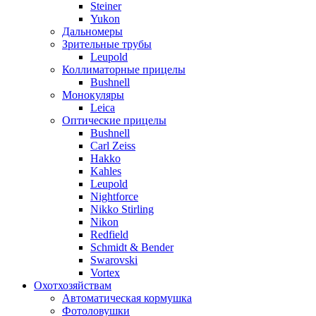
Steiner
Yukon
Дальномеры
Зрительные трубы
Leupold
Коллиматорные прицелы
Bushnell
Монокуляры
Leica
Оптические прицелы
Bushnell
Carl Zeiss
Hakko
Kahles
Leupold
Nightforce
Nikko Stirling
Nikon
Redfield
Schmidt & Bender
Swarovski
Vortex
Охотхозяйствам
Автоматическая кормушка
Фотоловушки