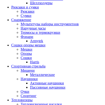
Шеллхолдеры
Рюкзаки и сумки
Рюкзаки
Сумки
Снаряжение
Мультитулы наборы инструментоов
Наручные часы
Термосы и термокружки
Фонари
Armytek
Сошки опоры мешки
Мешки
Опоры
Сошки
Harris
Спортивная стрельба
Мишени
Металлические
Наушники
Активные наушники
Пассивные наушники
Очки
Спортинг
Тепловизоры
Тепловизионные насадки