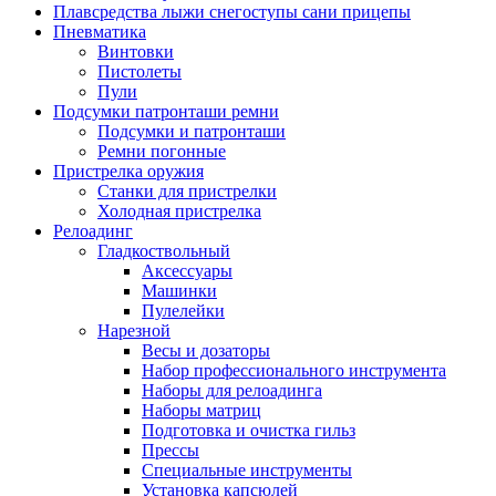
Плавсредства лыжи снегоступы сани прицепы
Пневматика
Винтовки
Пистолеты
Пули
Подсумки патронташи ремни
Подсумки и патронташи
Ремни погонные
Пристрелка оружия
Станки для пристрелки
Холодная пристрелка
Релоадинг
Гладкоствольный
Аксессуары
Машинки
Пулелейки
Нарезной
Весы и дозаторы
Набор профессионального инструмента
Наборы для релоадинга
Наборы матриц
Подготовка и очистка гильз
Прессы
Специальные инструменты
Установка капсюлей