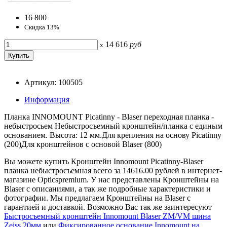
16 800
Скидка 13%
14 616
руб
x
Артикул: 100505
Информация
Планка INNOMOUNT Picatinny - Blaser переходная планка -
небыстросьем Небыстросъемный кронштейн/планка с единым
основанием. Высота: 12 мм.Для крепления на основу Picatinny
(200)Для кронштейнов с основой Blaser (800)
Вы можете купить Кронштейн Innomount Picatinny-Blaser
планка небыстросъемная всего за 14616.00 рублей в интернет-
магазине Opticspremium. У нас представлены Кронштейны на
Blaser с описаниями, а так же подробные характеристики и
фотографии. Мы предлагаем Кронштейны на Blaser с
гарантией и доставкой. Возможно Вас так же заинтересуют
Быстросъемный кронштейн Innomount Blaser ZM/VM шина
Zeiss 20мм
или
Фиксированное основание Innomount на