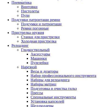
Пневматика
Винтовки
Пистолеты
Пули
Подсумки патронташи ремни
Подсумки и патронташи
Ремни погонные
Пристрелка оружия
Станки для пристрелки
Холодная пристрелка
Релоадинг
Гладкоствольный
Аксессуары
Машинки
Пулелейки
Нарезной
Весы и дозаторы
Набор профессионального инструмента
Наборы для релоадинга
Наборы матриц
Подготовка и очистка гильз
Прессы
Специальные инструменты
Установка капсюлей
Шеллхолдеры