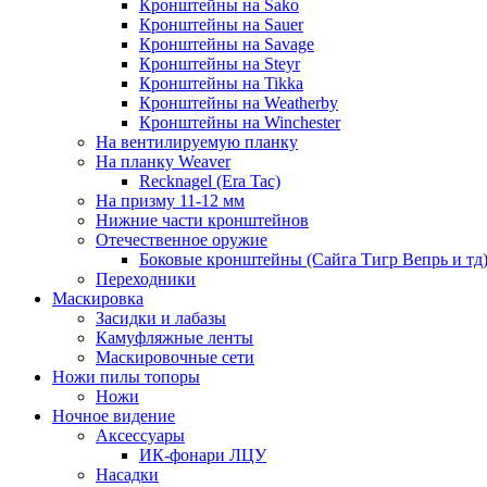
Кронштейны на Sako
Кронштейны на Sauer
Кронштейны на Savage
Кронштейны на Steyr
Кронштейны на Tikka
Кронштейны на Weatherby
Кронштейны на Winchester
На вентилируемую планку
На планку Weaver
Recknagel (Era Tac)
На призму 11-12 мм
Нижние части кронштейнов
Отечественное оружие
Боковые кронштейны (Сайга Тигр Вепрь и тд
Переходники
Маскировка
Засидки и лабазы
Камуфляжные ленты
Маскировочные сети
Ножи пилы топоры
Ножи
Ночное видение
Аксессуары
ИК-фонари ЛЦУ
Насадки