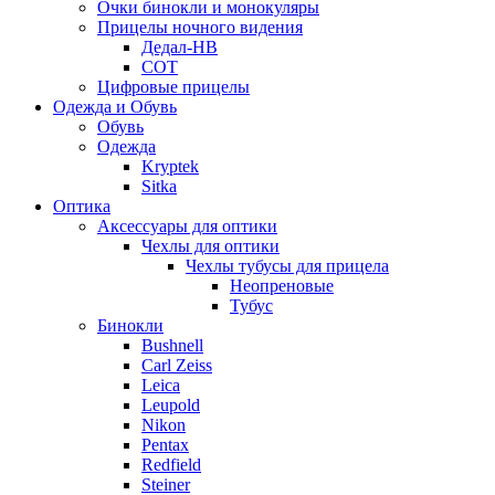
Очки бинокли и монокуляры
Прицелы ночного видения
Дедал-НВ
СОТ
Цифровые прицелы
Одежда и Обувь
Обувь
Одежда
Kryptek
Sitka
Оптика
Аксессуары для оптики
Чехлы для оптики
Чехлы тубусы для прицела
Неопреновые
Тубус
Бинокли
Bushnell
Carl Zeiss
Leica
Leupold
Nikon
Pentax
Redfield
Steiner