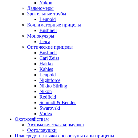
Yukon
Дальномеры
Зрительные трубы
Leupold
Коллиматорные прицелы
Bushnell
Монокуляры
Leica
Оптические прицелы
Bushnell
Carl Zeiss
Hakko
Kahles
Leupold
Nightforce
Nikko Stirling
Nikon
Redfield
Schmidt & Bender
Swarovski
Vortex
Охотхозяйствам
Автоматическая кормушка
Фотоловушки
Плавсредства лыжи снегоступы сани прицепы