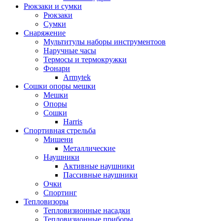
Рюкзаки и сумки
Рюкзаки
Сумки
Снаряжение
Мультитулы наборы инструментоов
Наручные часы
Термосы и термокружки
Фонари
Armytek
Сошки опоры мешки
Мешки
Опоры
Сошки
Harris
Спортивная стрельба
Мишени
Металлические
Наушники
Активные наушники
Пассивные наушники
Очки
Спортинг
Тепловизоры
Тепловизионные насадки
Тепловизионные приборы