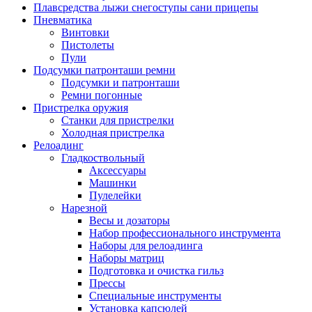
Плавсредства лыжи снегоступы сани прицепы
Пневматика
Винтовки
Пистолеты
Пули
Подсумки патронташи ремни
Подсумки и патронташи
Ремни погонные
Пристрелка оружия
Станки для пристрелки
Холодная пристрелка
Релоадинг
Гладкоствольный
Аксессуары
Машинки
Пулелейки
Нарезной
Весы и дозаторы
Набор профессионального инструмента
Наборы для релоадинга
Наборы матриц
Подготовка и очистка гильз
Прессы
Специальные инструменты
Установка капсюлей