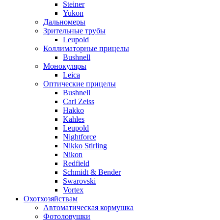
Steiner
Yukon
Дальномеры
Зрительные трубы
Leupold
Коллиматорные прицелы
Bushnell
Монокуляры
Leica
Оптические прицелы
Bushnell
Carl Zeiss
Hakko
Kahles
Leupold
Nightforce
Nikko Stirling
Nikon
Redfield
Schmidt & Bender
Swarovski
Vortex
Охотхозяйствам
Автоматическая кормушка
Фотоловушки