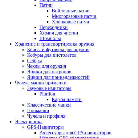
Патчи
Войлочные патчи
Многоразовые патчи
Хлопковые патчи
Переходники
Химия для чистки
Шомполы
Хранение и транспортировка оружия
Кейсы и футляры для оружия
Кобуры для пистолетов
Сейфы
Чехлы для оружия
Ящики для патронов
Ящики для принадлежностей
Чучела манки приманки
Звуковые имитаторы
Plurifon
Карты памяти
Классические манки
Приманки
Чучела и профиля
Электроника
GPS-Навигаторы
Аксессуары для GPS-навигаторов