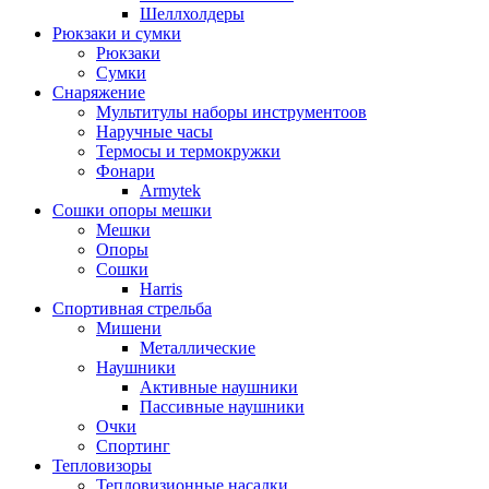
Шеллхолдеры
Рюкзаки и сумки
Рюкзаки
Сумки
Снаряжение
Мультитулы наборы инструментоов
Наручные часы
Термосы и термокружки
Фонари
Armytek
Сошки опоры мешки
Мешки
Опоры
Сошки
Harris
Спортивная стрельба
Мишени
Металлические
Наушники
Активные наушники
Пассивные наушники
Очки
Спортинг
Тепловизоры
Тепловизионные насадки