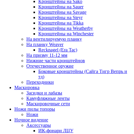
Кронштейны на Sako
Кронштейны на Sauer
Кронштейны на Savage
Кронштейны на Steyr
Кронштейны на Tikka
Кронштейны на Weatherby
Кронштейны на Winchester
На вентилируемую планку
На планку Weaver
Recknagel (Era Tac)
На призму 11-12 мм
Нижние части кронштейнов
Отечественное оружие
Боковые кронштейны (Сайга Тигр Вепрь и
тд)
Переходники
Маскировка
Засидки и лабазы
Камуфляжные ленты
Маскировочные сети
Ножи пилы топоры
Ножи
Ночное видение
Аксессуары
ИК-фонари ЛЦУ