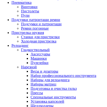
Пневматика
Винтовки
Пистолеты
Пули
Подсумки патронташи ремни
Подсумки и патронташи
Ремни погонные
Пристрелка оружия
Станки для пристрелки
Холодная пристрелка
Релоадинг
Гладкоствольный
Аксессуары
Машинки
Пулелейки
Нарезной
Весы и дозаторы
Набор профессионального инструмента
Наборы для релоадинга
Наборы матриц
Подготовка и очистка гильз
Прессы
Специальные инструменты
Установка капсюлей
Шеллхолдеры