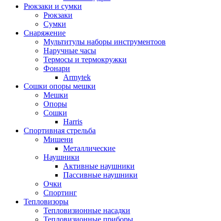
Рюкзаки и сумки
Рюкзаки
Сумки
Снаряжение
Мультитулы наборы инструментоов
Наручные часы
Термосы и термокружки
Фонари
Armytek
Сошки опоры мешки
Мешки
Опоры
Сошки
Harris
Спортивная стрельба
Мишени
Металлические
Наушники
Активные наушники
Пассивные наушники
Очки
Спортинг
Тепловизоры
Тепловизионные насадки
Тепловизионные приборы