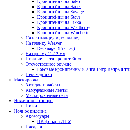
Кронштейны на Sako
Кронштейны на Sauer
Кронштейны на Savage
Кронштейны на Steyr
Кронштейны на Tikka
Кронштейны на Weatherby
Кронштейны на Winchester
На вентилируемую планку
На планку Weaver
Recknagel (Era Tac)
На призму 11-12 мм
Нижние части кронштейнов
Отечественное оружие
Боковые кронштейны (Сайга Тигр Вепрь и тд
Переходники
Маскировка
Засидки и лабазы
Камуфляжные ленты
Маскировочные сети
Ножи пилы топоры
Ножи
Ночное видение
Аксессуары
ИК-фонари ЛЦУ
Насадки