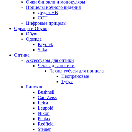
Очки бинокли и монокуляры
Прицелы ночного видения
Дедал-НВ
СОТ
Цифровые прицелы
Одежда и Обувь
Обувь
Одежда
Kryptek
Sitka
Оптика
Аксессуары для оптики
Чехлы для оптики
Чехлы тубусы для прицела
Неопреновые
Тубус
Бинокли
Bushnell
Carl Zeiss
Leica
Leupold
Nikon
Pentax
Redfield
Steiner