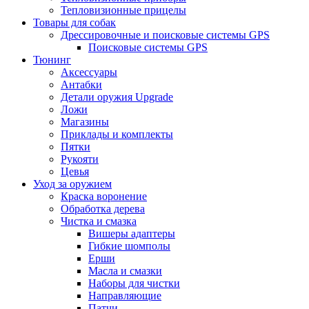
Тепловизионные прицелы
Товары для собак
Дрессировочные и поисковые системы GPS
Поисковые системы GPS
Тюнинг
Аксессуары
Антабки
Детали оружия Upgrade
Ложи
Магазины
Приклады и комплекты
Пятки
Рукояти
Цевья
Уход за оружием
Краска воронение
Обработка дерева
Чистка и смазка
Вишеры адаптеры
Гибкие шомполы
Ерши
Масла и смазки
Наборы для чистки
Направляющие
Патчи