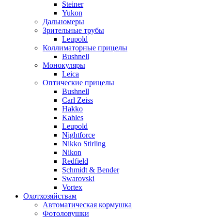
Steiner
Yukon
Дальномеры
Зрительные трубы
Leupold
Коллиматорные прицелы
Bushnell
Монокуляры
Leica
Оптические прицелы
Bushnell
Carl Zeiss
Hakko
Kahles
Leupold
Nightforce
Nikko Stirling
Nikon
Redfield
Schmidt & Bender
Swarovski
Vortex
Охотхозяйствам
Автоматическая кормушка
Фотоловушки