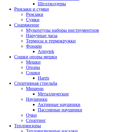
Шеллхолдеры
Рюкзаки и сумки
Рюкзаки
Сумки
Снаряжение
Мультитулы наборы инструментоов
Наручные часы
Термосы и термокружки
Фонари
Armytek
Сошки опоры мешки
Мешки
Опоры
Сошки
Harris
Спортивная стрельба
Мишени
Металлические
Наушники
Активные наушники
Пассивные наушники
Очки
Спортинг
Тепловизоры
Тепловизионные насадки