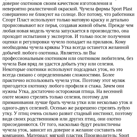
доверие охотников своим качеством изготовления и
невероятно реалистичной окраской. Чучела фирмы Sport Plast
совершенно не бликуют на солнце. Все потому, что работники
Спорт Пласт используют только матовую краску и детально
прорисовывают все перья, создавая живой объем. Прежде чем
любая новая модель чучела запускается в производство, она
проходит испытания у экспертов. И только после получения
оценки и регулировки чучело попадает на прилавок. Кому
необходимы чучела кряквы Утка всегда останется желанной
добычей любого охотника. Являетесь ли Вы
профессиональным охотником или охотником любителем, без
чучела Вам вряд ли удастся добыть утку или селезня.
Некоторые охотники используют подсадных уток, но это
всегда связано с определенными сложностями. Более
практично использовать чучела уток. Поэтому этот муляж
пригодится охотнику любого профиля и стажа. Зачем они
нужны Утка, достаточно осторожная птица. На весенней
охоте можно стрелять только селезня, поэтому для
приманивания лучше брать чучела утки или несколько уток и
одного-двух селезней. Осенью же разрешено стрелять лубую
утку. У птиц очень сильно развит стадный инстинкт, поэтому
видя своих родственников или других птиц, они охотно
присоединяются. От того, насколько будут реалистичны
чучела уток, зависит их доверие и желание составить им
компанию. Материал: мягкий пластик Производитель: Sport