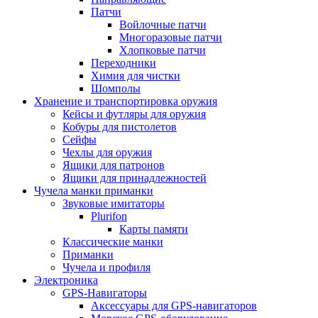
Патчи
Войлочные патчи
Многоразовые патчи
Хлопковые патчи
Переходники
Химия для чистки
Шомполы
Хранение и транспортировка оружия
Кейсы и футляры для оружия
Кобуры для пистолетов
Сейфы
Чехлы для оружия
Ящики для патронов
Ящики для принадлежностей
Чучела манки приманки
Звуковые имитаторы
Plurifon
Карты памяти
Классические манки
Приманки
Чучела и профиля
Электроника
GPS-Навигаторы
Аксессуары для GPS-навигаторов