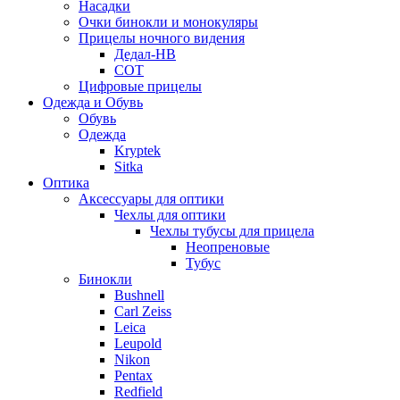
Насадки
Очки бинокли и монокуляры
Прицелы ночного видения
Дедал-НВ
СОТ
Цифровые прицелы
Одежда и Обувь
Обувь
Одежда
Kryptek
Sitka
Оптика
Аксессуары для оптики
Чехлы для оптики
Чехлы тубусы для прицела
Неопреновые
Тубус
Бинокли
Bushnell
Carl Zeiss
Leica
Leupold
Nikon
Pentax
Redfield