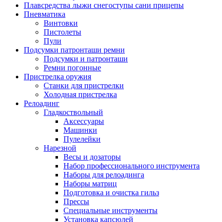
Плавсредства лыжи снегоступы сани прицепы
Пневматика
Винтовки
Пистолеты
Пули
Подсумки патронташи ремни
Подсумки и патронташи
Ремни погонные
Пристрелка оружия
Станки для пристрелки
Холодная пристрелка
Релоадинг
Гладкоствольный
Аксессуары
Машинки
Пулелейки
Нарезной
Весы и дозаторы
Набор профессионального инструмента
Наборы для релоадинга
Наборы матриц
Подготовка и очистка гильз
Прессы
Специальные инструменты
Установка капсюлей