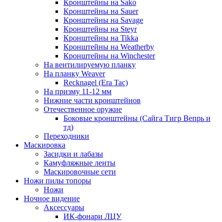
Кронштейны на Sako
Кронштейны на Sauer
Кронштейны на Savage
Кронштейны на Steyr
Кронштейны на Tikka
Кронштейны на Weatherby
Кронштейны на Winchester
На вентилируемую планку
На планку Weaver
Recknagel (Era Tac)
На призму 11-12 мм
Нижние части кронштейнов
Отечественное оружие
Боковые кронштейны (Сайга Тигр Вепрь и
тд)
Переходники
Маскировка
Засидки и лабазы
Камуфляжные ленты
Маскировочные сети
Ножи пилы топоры
Ножи
Ночное видение
Аксессуары
ИК-фонари ЛЦУ