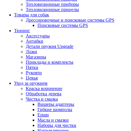
Тепловизионные приборы
Тепловизионные прицелы
Товары для собак
Дрессировочные и поисковые системы GPS
Поисковые системы GPS
Тюнинг
Аксессуары
Антабки
Детали оружия Upgrade
Ложи
Магазины
Приклады и комплекты
Пятки
Рукояти
Цевья
Уход за оружием
Краска воронение
Обработка дерева
Чистка и смазка
Вишеры адаптеры
Гибкие шомполы
Ерши
Масла и смазки
Наборы для чистки
Направляющие