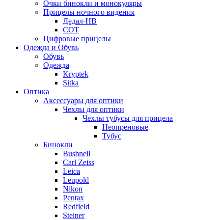
Очки бинокли и монокуляры
Прицелы ночного видения
Дедал-НВ
СОТ
Цифровые прицелы
Одежда и Обувь
Обувь
Одежда
Kryptek
Sitka
Оптика
Аксессуары для оптики
Чехлы для оптики
Чехлы тубусы для прицела
Неопреновые
Тубус
Бинокли
Bushnell
Carl Zeiss
Leica
Leupold
Nikon
Pentax
Redfield
Steiner