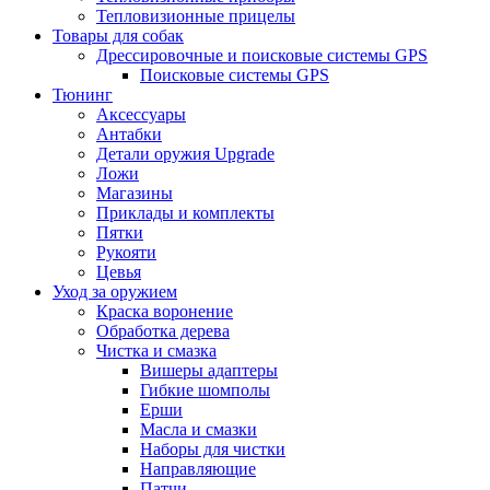
Тепловизионные прицелы
Товары для собак
Дрессировочные и поисковые системы GPS
Поисковые системы GPS
Тюнинг
Аксессуары
Антабки
Детали оружия Upgrade
Ложи
Магазины
Приклады и комплекты
Пятки
Рукояти
Цевья
Уход за оружием
Краска воронение
Обработка дерева
Чистка и смазка
Вишеры адаптеры
Гибкие шомполы
Ерши
Масла и смазки
Наборы для чистки
Направляющие
Патчи