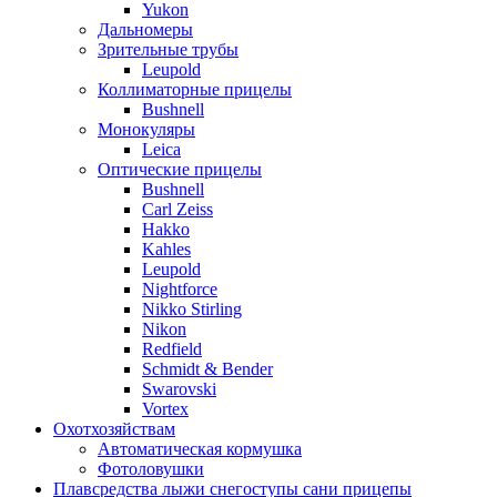
Yukon
Дальномеры
Зрительные трубы
Leupold
Коллиматорные прицелы
Bushnell
Монокуляры
Leica
Оптические прицелы
Bushnell
Carl Zeiss
Hakko
Kahles
Leupold
Nightforce
Nikko Stirling
Nikon
Redfield
Schmidt & Bender
Swarovski
Vortex
Охотхозяйствам
Автоматическая кормушка
Фотоловушки
Плавсредства лыжи снегоступы сани прицепы