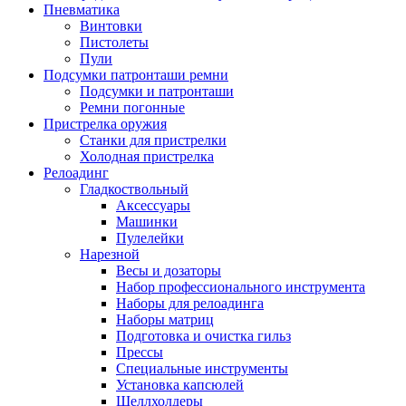
Пневматика
Винтовки
Пистолеты
Пули
Подсумки патронташи ремни
Подсумки и патронташи
Ремни погонные
Пристрелка оружия
Станки для пристрелки
Холодная пристрелка
Релоадинг
Гладкоствольный
Аксессуары
Машинки
Пулелейки
Нарезной
Весы и дозаторы
Набор профессионального инструмента
Наборы для релоадинга
Наборы матриц
Подготовка и очистка гильз
Прессы
Специальные инструменты
Установка капсюлей
Шеллхолдеры