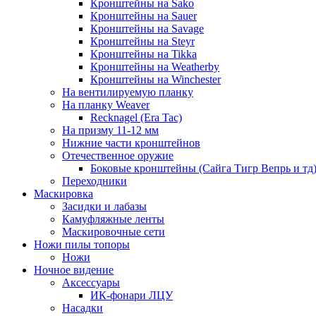
Кронштейны на Sako
Кронштейны на Sauer
Кронштейны на Savage
Кронштейны на Steyr
Кронштейны на Tikka
Кронштейны на Weatherby
Кронштейны на Winchester
На вентилируемую планку
На планку Weaver
Recknagel (Era Tac)
На призму 11-12 мм
Нижние части кронштейнов
Отечественное оружие
Боковые кронштейны (Сайга Тигр Вепрь и тд
Переходники
Маскировка
Засидки и лабазы
Камуфляжные ленты
Маскировочные сети
Ножи пилы топоры
Ножи
Ночное видение
Аксессуары
ИК-фонари ЛЦУ
Насадки