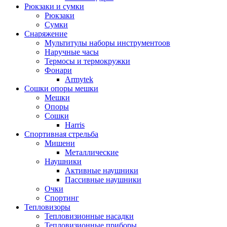
Рюкзаки и сумки
Рюкзаки
Сумки
Снаряжение
Мультитулы наборы инструментоов
Наручные часы
Термосы и термокружки
Фонари
Armytek
Сошки опоры мешки
Мешки
Опоры
Сошки
Harris
Спортивная стрельба
Мишени
Металлические
Наушники
Активные наушники
Пассивные наушники
Очки
Спортинг
Тепловизоры
Тепловизионные насадки
Тепловизионные приборы