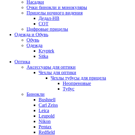
Насадки
Очки бинокли и монокуляры
Прицелы ночного видения
Дедал-НВ
СОТ
Цифровые прицелы
Одежда и Обувь
Обувь
Одежда
Kryptek
Sitka
Оптика
Аксессуары для оптики
Чехлы для оптики
Чехлы тубусы для прицела
Неопреновые
Тубус
Бинокли
Bushnell
Carl Zeiss
Leica
Leupold
Nikon
Pentax
Redfield