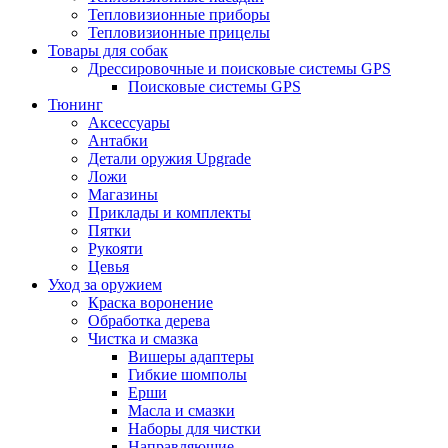
Тепловизионные приборы
Тепловизионные прицелы
Товары для собак
Дрессировочные и поисковые системы GPS
Поисковые системы GPS
Тюнинг
Аксессуары
Антабки
Детали оружия Upgrade
Ложи
Магазины
Приклады и комплекты
Пятки
Рукояти
Цевья
Уход за оружием
Краска воронение
Обработка дерева
Чистка и смазка
Вишеры адаптеры
Гибкие шомполы
Ерши
Масла и смазки
Наборы для чистки
Направляющие