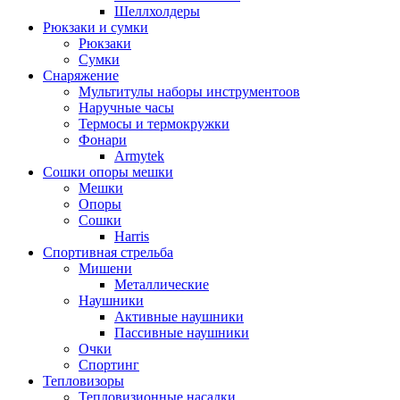
Шеллхолдеры
Рюкзаки и сумки
Рюкзаки
Сумки
Снаряжение
Мультитулы наборы инструментоов
Наручные часы
Термосы и термокружки
Фонари
Armytek
Сошки опоры мешки
Мешки
Опоры
Сошки
Harris
Спортивная стрельба
Мишени
Металлические
Наушники
Активные наушники
Пассивные наушники
Очки
Спортинг
Тепловизоры
Тепловизионные насадки