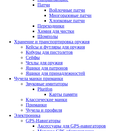
Патчи
Войлочные патчи
Многоразовые патчи
Хлопковые патчи
Переходники
Химия для чистки
Шомполы
Хранение и транспортировка оружия
Кейсы и футляры для оружия
Кобуры для пистолетов
Сейфы
Чехлы для оружия
Ящики для патронов
Ящики для принадлежностей
Чучела манки приманки
Звуковые имитаторы
Plurifon
Карты памяти
Классические манки
Приманки
Чучела и профиля
Электроника
GPS-Навигаторы
Аксессуары для GPS-навигаторов