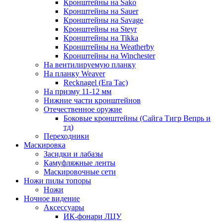
Кронштейны на Sako
Кронштейны на Sauer
Кронштейны на Savage
Кронштейны на Steyr
Кронштейны на Tikka
Кронштейны на Weatherby
Кронштейны на Winchester
На вентилируемую планку
На планку Weaver
Recknagel (Era Tac)
На призму 11-12 мм
Нижние части кронштейнов
Отечественное оружие
Боковые кронштейны (Сайга Тигр Вепрь и
тд)
Переходники
Маскировка
Засидки и лабазы
Камуфляжные ленты
Маскировочные сети
Ножи пилы топоры
Ножи
Ночное видение
Аксессуары
ИК-фонари ЛЦУ