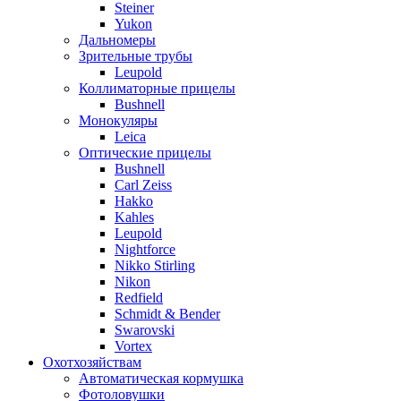
Steiner
Yukon
Дальномеры
Зрительные трубы
Leupold
Коллиматорные прицелы
Bushnell
Монокуляры
Leica
Оптические прицелы
Bushnell
Carl Zeiss
Hakko
Kahles
Leupold
Nightforce
Nikko Stirling
Nikon
Redfield
Schmidt & Bender
Swarovski
Vortex
Охотхозяйствам
Автоматическая кормушка
Фотоловушки