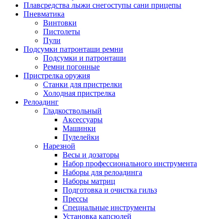
Плавсредства лыжи снегоступы сани прицепы
Пневматика
Винтовки
Пистолеты
Пули
Подсумки патронташи ремни
Подсумки и патронташи
Ремни погонные
Пристрелка оружия
Станки для пристрелки
Холодная пристрелка
Релоадинг
Гладкоствольный
Аксессуары
Машинки
Пулелейки
Нарезной
Весы и дозаторы
Набор профессионального инструмента
Наборы для релоадинга
Наборы матриц
Подготовка и очистка гильз
Прессы
Специальные инструменты
Установка капсюлей