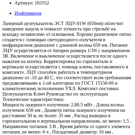
Артикул: 103552
Информация
Лазерный целеуказатель ЭСТ ЛЦУ-01W (650нм) облегчит
наведение нацель и повысит точность при стрельбе на
вскидку независимо от освещения. Хорошо различимое пятно
создается с помощью светодиодного излучателя в
инфракрасном диапазоне с длинной волны 650 нм. Питание
ЛЦУ осуществляется от батареи размера 1/3N с напряжением
3В. Включение и выключение осуществляется после одного
нажатия на кнопку. Корректировка по горизонтали и
вертикали осуществляется с помощь ключа, поставляемого в
комплекте. ЛЦУ способен работать в температурном
диапазоне от -10 до 40 С, что соответствует всем требованиям
предъявляемыми к 1-ой категории по ГОСТ 15150-69 и
климатическому исполнению УХЛ. Комплект поставки:
Целеуказатель Ключ Руководство по эксплуатации
Технические характеристики:
Мощность лазерного излучения: 2,80,5 мВт , Длина волны
излучения: 650 нм , Диаметр пятна лазерного излучения на
расстоянии 50 м, не более: 35 мм , Расход выверки в
горизонтальном и вертикальном направлениях, не менее: 1,5 ,
Напряжение питания: 3 В , Время работы от одного элемента
питания, не менее: 6 ч , Посадочный диаметр: 16 мм ,