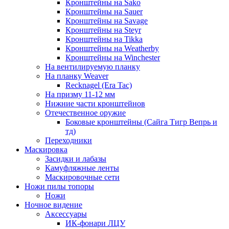
Кронштейны на Sako
Кронштейны на Sauer
Кронштейны на Savage
Кронштейны на Steyr
Кронштейны на Tikka
Кронштейны на Weatherby
Кронштейны на Winchester
На вентилируемую планку
На планку Weaver
Recknagel (Era Tac)
На призму 11-12 мм
Нижние части кронштейнов
Отечественное оружие
Боковые кронштейны (Сайга Тигр Вепрь и
тд)
Переходники
Маскировка
Засидки и лабазы
Камуфляжные ленты
Маскировочные сети
Ножи пилы топоры
Ножи
Ночное видение
Аксессуары
ИК-фонари ЛЦУ