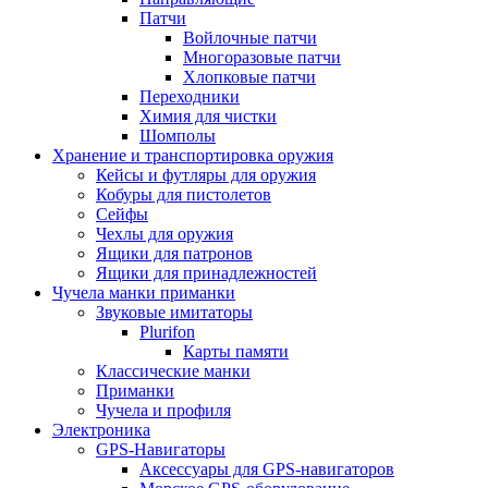
Патчи
Войлочные патчи
Многоразовые патчи
Хлопковые патчи
Переходники
Химия для чистки
Шомполы
Хранение и транспортировка оружия
Кейсы и футляры для оружия
Кобуры для пистолетов
Сейфы
Чехлы для оружия
Ящики для патронов
Ящики для принадлежностей
Чучела манки приманки
Звуковые имитаторы
Plurifon
Карты памяти
Классические манки
Приманки
Чучела и профиля
Электроника
GPS-Навигаторы
Аксессуары для GPS-навигаторов