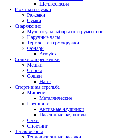
Шеллхолдеры
Рюкзаки и сумки
Рюкзаки
Сумки
Снаряжение
Мультитулы наборы инструментоов
Наручные часы
Термосы и термокружки
Фонари
Armytek
Сошки опоры мешки
Мешки
Опоры
Сошки
Harris
Спортивная стрельба
Мишени
Металлические
Наушники
Активные наушники
Пассивные наушники
Очки
Спортинг
Тепловизоры
Тепловизионные насадки