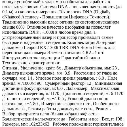
корпус устойчивый к ударам разработаны для работы в
полевых условиях. Система DNA - повышенная точность (до
0,1 м) и скорость измерения. Технология DNA (Digitally
eNhanced Accuracy - Повышенная Цифровая Точность).
Традиционно высокий класс оптики со светопропусканием
свыше 80%. Отличное качество изображения позволяет
использовать RX® , -1000i в любое время дня, а
ультрасовременный лазер и процессор производят самые
быстрые и надежные измерения. Комплектация Лазерный
дальномер Leupold RX-1300i TBR DNA Чехол Ремень для
переноски дальномера Элемент питания CR2 - 1 шт.
Инструкция по эксплуатации Гарантийный талон
Технические характеристики:
Оптика , Увеличение, крат: 6x , Диаметр объектива, мм: 23 ,
Диаметр выходного зрачка, мм: 3.9 , Расстояние от глаза до
окуляра, мм: 14 , Угловое поле зрения реальное, : 6.0 , Поле
зрения, м /1000м: 96 , Сумеречный фактор: 12 , Минимальная
дистанция фокусировки, м: 6.0 , Дальномер , Максимальная
дальность измерения, м: 1170 , Диапазон измерений, м: 6-1170
, Точность измерений, м: +/- 0.5 , Угловой диапазон по
вертикали, : +/- 80 , Измерение скорости: нет , Особенности
дальномера , Режим работы дождь/туман: есть , Режим -
Выбор приоритета цели (ближняя/дальняя): есть ,
Баллистический калькулятор: да , Габариты и вес , Вес, г: 198 ,
Размеры, мм: 102х33х63 , Рабочее положение: горизонтальное