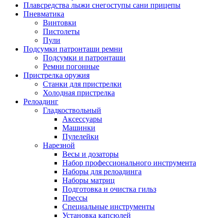
Плавсредства лыжи снегоступы сани прицепы
Пневматика
Винтовки
Пистолеты
Пули
Подсумки патронташи ремни
Подсумки и патронташи
Ремни погонные
Пристрелка оружия
Станки для пристрелки
Холодная пристрелка
Релоадинг
Гладкоствольный
Аксессуары
Машинки
Пулелейки
Нарезной
Весы и дозаторы
Набор профессионального инструмента
Наборы для релоадинга
Наборы матриц
Подготовка и очистка гильз
Прессы
Специальные инструменты
Установка капсюлей