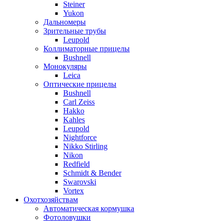
Steiner
Yukon
Дальномеры
Зрительные трубы
Leupold
Коллиматорные прицелы
Bushnell
Монокуляры
Leica
Оптические прицелы
Bushnell
Carl Zeiss
Hakko
Kahles
Leupold
Nightforce
Nikko Stirling
Nikon
Redfield
Schmidt & Bender
Swarovski
Vortex
Охотхозяйствам
Автоматическая кормушка
Фотоловушки