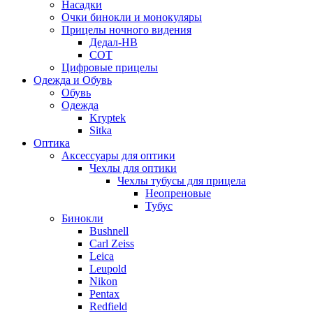
Насадки
Очки бинокли и монокуляры
Прицелы ночного видения
Дедал-НВ
СОТ
Цифровые прицелы
Одежда и Обувь
Обувь
Одежда
Kryptek
Sitka
Оптика
Аксессуары для оптики
Чехлы для оптики
Чехлы тубусы для прицела
Неопреновые
Тубус
Бинокли
Bushnell
Carl Zeiss
Leica
Leupold
Nikon
Pentax
Redfield