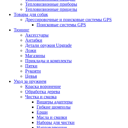
Тепловизионные приборы
Тепловизионные прицелы
Товары для собак
Дрессировочные и поисковые системы GPS
Поисковые системы GPS
Тюнинг
Аксессуары
Антабки
Детали оружия Upgrade
Ложи
Магазины
Приклады и комплекты
Пятки
Рукояти
Цевья
Уход за оружием
Краска воронение
Обработка дерева
Чистка и смазка
Вишеры адаптеры
Гибкие шомполы
Ерши
Масла и смазки
Наборы для чистки
Направляющие