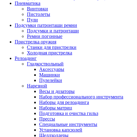
Пневматика
Винтовки
Пистолеты
Пули
Подсумки патронташи ремни
Подсумки и патронташи
Ремни погонные
Пристрелка оружия
Станки для пристрелки
Холодная пристрелка
Релоадинг
Гладкоствольный
Аксессуары
Машинки
Пулелейки
Нарезной
Весы и дозаторы
Набор профессионального инструмента
Наборы для релоадинга
Наборы матриц
Подготовка и очистка гильз
Прессы
Специальные инструменты
Установка капсюлей
Шеллхолдеры