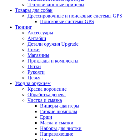
Тепловизионные прицелы
Товары для собак
Дрессировочные и поисковые системы GPS
Поисковые системы GPS
Тюнинг
Аксессуары
Антабки
Детали оружия Upgrade
Ложи
Магазины
Приклады и комплекты
Пятки
Рукояти
Цевья
Уход за оружием
Краска воронение
Обработка дерева
Чистка и смазка
Вишеры адаптеры
Гибкие шомполы
Ерши
Масла и смазки
Наборы для чистки
Направляющие
Патчи