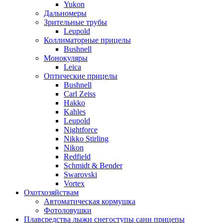
Yukon
Дальномеры
Зрительные трубы
Leupold
Коллиматорные прицелы
Bushnell
Монокуляры
Leica
Оптические прицелы
Bushnell
Carl Zeiss
Hakko
Kahles
Leupold
Nightforce
Nikko Stirling
Nikon
Redfield
Schmidt & Bender
Swarovski
Vortex
Охотхозяйствам
Автоматическая кормушка
Фотоловушки
Плавсредства лыжи снегоступы сани прицепы