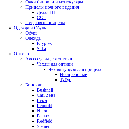
Очки бинокли и монокуляры
Прицелы ночного видения
Дедал-НВ
СОТ
Цифровые прицелы
Одежда и Обувь
Обувь
Одежда
Kryptek
Sitka
Оптика
Аксессуары для оптики
Чехлы для оптики
Чехлы тубусы для прицела
Неопреновые
Тубус
Бинокли
Bushnell
Carl Zeiss
Leica
Leupold
Nikon
Pentax
Redfield
Steiner