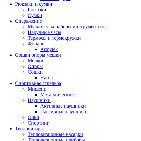
Рюкзаки и сумки
Рюкзаки
Сумки
Снаряжение
Мультитулы наборы инструментоов
Наручные часы
Термосы и термокружки
Фонари
Armytek
Сошки опоры мешки
Мешки
Опоры
Сошки
Harris
Спортивная стрельба
Мишени
Металлические
Наушники
Активные наушники
Пассивные наушники
Очки
Спортинг
Тепловизоры
Тепловизионные насадки
Тепловизионные приборы