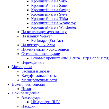
Кронштейны на Sako
Кронштейны на Sauer
Кронштейны на Savage
Кронштейны на Steyr
Кронштейны на Tikka
Кронштейны на Weatherby
Кронштейны на Winchester
На вентилируемую планку
На планку Weaver
Recknagel (Era Tac)
На призму 11-12 мм
Нижние части кронштейнов
Отечественное оружие
Боковые кронштейны (Сайга Тигр Вепрь и тд
Переходники
Маскировка
Засидки и лабазы
Камуфляжные ленты
Маскировочные сети
Ножи пилы топоры
Ножи
Ночное видение
Аксессуары
ИК-фонари ЛЦУ
Насадки