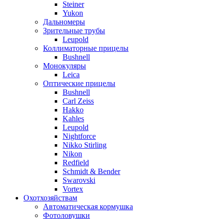
Steiner
Yukon
Дальномеры
Зрительные трубы
Leupold
Коллиматорные прицелы
Bushnell
Монокуляры
Leica
Оптические прицелы
Bushnell
Carl Zeiss
Hakko
Kahles
Leupold
Nightforce
Nikko Stirling
Nikon
Redfield
Schmidt & Bender
Swarovski
Vortex
Охотхозяйствам
Автоматическая кормушка
Фотоловушки