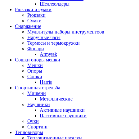
Шеллхолдеры
Рюкзаки и сумки
Рюкзаки
Сумки
Снаряжение
Мультитулы наборы инструментоов
Наручные часы
Термосы и термокружки
Фонари
Armytek
Сошки опоры мешки
Мешки
Опоры
Сошки
Harris
Спортивная стрельба
Мишени
Металлические
Наушники
Активные наушники
Пассивные наушники
Очки
Спортинг
Тепловизоры
Тепловизионные насадки