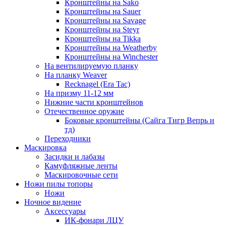
Кронштейны на Sako
Кронштейны на Sauer
Кронштейны на Savage
Кронштейны на Steyr
Кронштейны на Tikka
Кронштейны на Weatherby
Кронштейны на Winchester
На вентилируемую планку
На планку Weaver
Recknagel (Era Tac)
На призму 11-12 мм
Нижние части кронштейнов
Отечественное оружие
Боковые кронштейны (Сайга Тигр Вепрь и
тд)
Переходники
Маскировка
Засидки и лабазы
Камуфляжные ленты
Маскировочные сети
Ножи пилы топоры
Ножи
Ночное видение
Аксессуары
ИК-фонари ЛЦУ