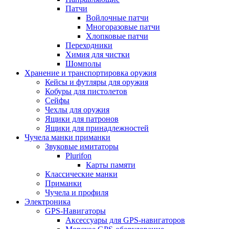
Патчи
Войлочные патчи
Многоразовые патчи
Хлопковые патчи
Переходники
Химия для чистки
Шомполы
Хранение и транспортировка оружия
Кейсы и футляры для оружия
Кобуры для пистолетов
Сейфы
Чехлы для оружия
Ящики для патронов
Ящики для принадлежностей
Чучела манки приманки
Звуковые имитаторы
Plurifon
Карты памяти
Классические манки
Приманки
Чучела и профиля
Электроника
GPS-Навигаторы
Аксессуары для GPS-навигаторов