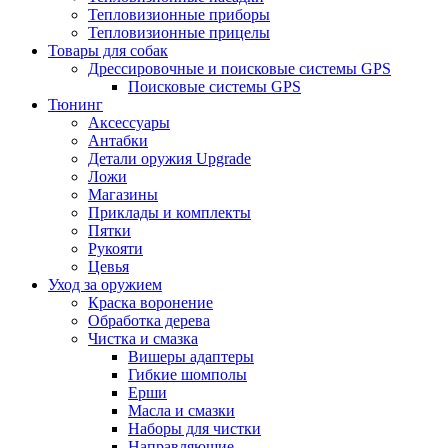
Тепловизионные приборы
Тепловизионные прицелы
Товары для собак
Дрессировочные и поисковые системы GPS
Поисковые системы GPS
Тюнинг
Аксессуары
Антабки
Детали оружия Upgrade
Ложи
Магазины
Приклады и комплекты
Пятки
Рукояти
Цевья
Уход за оружием
Краска воронение
Обработка дерева
Чистка и смазка
Вишеры адаптеры
Гибкие шомполы
Ерши
Масла и смазки
Наборы для чистки
Направляющие