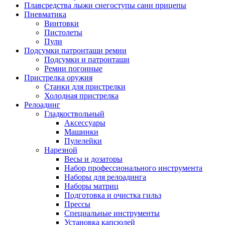
Плавсредства лыжи снегоступы сани прицепы
Пневматика
Винтовки
Пистолеты
Пули
Подсумки патронташи ремни
Подсумки и патронташи
Ремни погонные
Пристрелка оружия
Станки для пристрелки
Холодная пристрелка
Релоадинг
Гладкоствольный
Аксессуары
Машинки
Пулелейки
Нарезной
Весы и дозаторы
Набор профессионального инструмента
Наборы для релоадинга
Наборы матриц
Подготовка и очистка гильз
Прессы
Специальные инструменты
Установка капсюлей