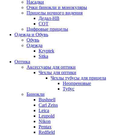
Насадки
Очки бинокли и монокуляры
Прицелы ночного видения
Дедал-НВ
СОТ
Цифровые прицелы
Одежда и Обувь
Обувь
Одежда
Kryptek
Sitka
Оптика
Аксессуары для оптики
Чехлы для оптики
Чехлы тубусы для прицела
Неопреновые
Тубус
Бинокли
Bushnell
Carl Zeiss
Leica
Leupold
Nikon
Pentax
Redfield