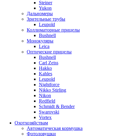
Steiner
Yukon
Дальномеры
Зрительные трубы
Leupold
Коллиматорные прицелы
Bushnell
Монокуляры
Leica
Оптические прицелы
Bushnell
Carl Zeiss
Hakko
Kahles
Leupold
Nightforce
Nikko Stirling
Nikon
Redfield
Schmidt & Bender
Swarovski
Vortex
Охотхозяйствам
Автоматическая кормушка
Фотоловушки