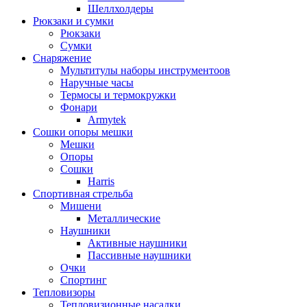
Шеллхолдеры
Рюкзаки и сумки
Рюкзаки
Сумки
Снаряжение
Мультитулы наборы инструментоов
Наручные часы
Термосы и термокружки
Фонари
Armytek
Сошки опоры мешки
Мешки
Опоры
Сошки
Harris
Спортивная стрельба
Мишени
Металлические
Наушники
Активные наушники
Пассивные наушники
Очки
Спортинг
Тепловизоры
Тепловизионные насадки