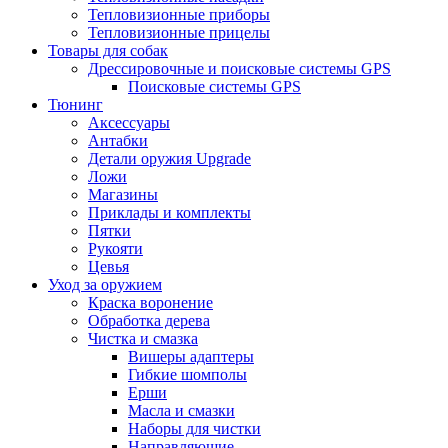
Тепловизионные приборы
Тепловизионные прицелы
Товары для собак
Дрессировочные и поисковые системы GPS
Поисковые системы GPS
Тюнинг
Аксессуары
Антабки
Детали оружия Upgrade
Ложи
Магазины
Приклады и комплекты
Пятки
Рукояти
Цевья
Уход за оружием
Краска воронение
Обработка дерева
Чистка и смазка
Вишеры адаптеры
Гибкие шомполы
Ерши
Масла и смазки
Наборы для чистки
Направляющие