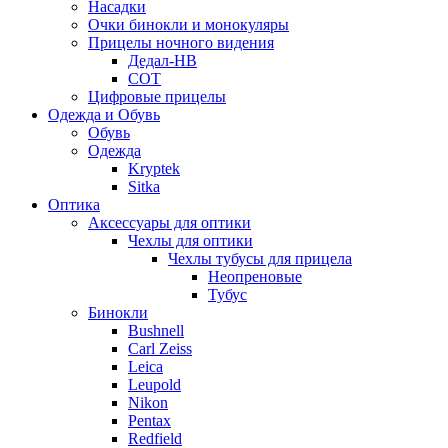
Насадки
Очки бинокли и монокуляры
Прицелы ночного видения
Дедал-НВ
СОТ
Цифровые прицелы
Одежда и Обувь
Обувь
Одежда
Kryptek
Sitka
Оптика
Аксессуары для оптики
Чехлы для оптики
Чехлы тубусы для прицела
Неопреновые
Тубус
Бинокли
Bushnell
Carl Zeiss
Leica
Leupold
Nikon
Pentax
Redfield