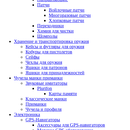
Патчи
Войлочные патчи
Многоразовые патчи
Хлопковые патчи
Переходники
Химия для чистки
Шомполы
Хранение и транспортировка оружия
Кейсы и футляры для оружия
Кобуры для пистолетов
Сейфы
Чехлы для оружия
Ящики для патронов
Ящики для принадлежностей
Чучела манки приманки
Звуковые имитаторы
Plurifon
Карты памяти
Классические манки
Приманки
Чучела и профиля
Электроника
GPS-Навигаторы
Аксессуары для GPS-навигаторов