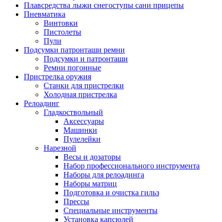
Плавсредства лыжи снегоступы сани прицепы
Пневматика
Винтовки
Пистолеты
Пули
Подсумки патронташи ремни
Подсумки и патронташи
Ремни погонные
Пристрелка оружия
Станки для пристрелки
Холодная пристрелка
Релоадинг
Гладкоствольный
Аксессуары
Машинки
Пулелейки
Нарезной
Весы и дозаторы
Набор профессионального инструмента
Наборы для релоадинга
Наборы матриц
Подготовка и очистка гильз
Прессы
Специальные инструменты
Установка капсюлей