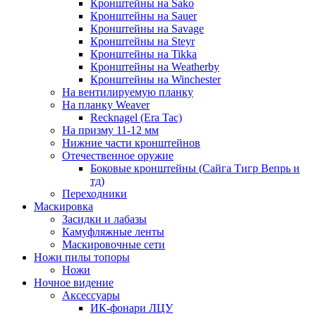
Кронштейны на Sako
Кронштейны на Sauer
Кронштейны на Savage
Кронштейны на Steyr
Кронштейны на Tikka
Кронштейны на Weatherby
Кронштейны на Winchester
На вентилируемую планку
На планку Weaver
Recknagel (Era Tac)
На призму 11-12 мм
Нижние части кронштейнов
Отечественное оружие
Боковые кронштейны (Сайга Тигр Вепрь и
тд)
Переходники
Маскировка
Засидки и лабазы
Камуфляжные ленты
Маскировочные сети
Ножи пилы топоры
Ножи
Ночное видение
Аксессуары
ИК-фонари ЛЦУ