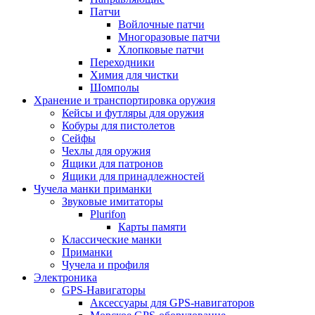
Патчи
Войлочные патчи
Многоразовые патчи
Хлопковые патчи
Переходники
Химия для чистки
Шомполы
Хранение и транспортировка оружия
Кейсы и футляры для оружия
Кобуры для пистолетов
Сейфы
Чехлы для оружия
Ящики для патронов
Ящики для принадлежностей
Чучела манки приманки
Звуковые имитаторы
Plurifon
Карты памяти
Классические манки
Приманки
Чучела и профиля
Электроника
GPS-Навигаторы
Аксессуары для GPS-навигаторов