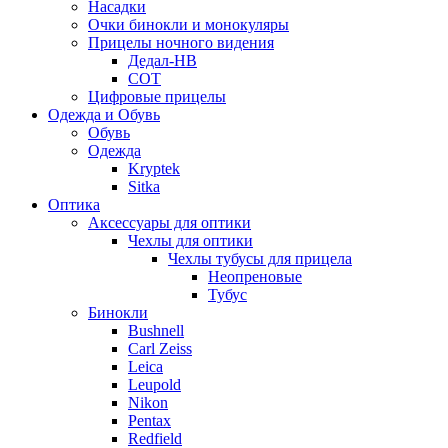
Насадки
Очки бинокли и монокуляры
Прицелы ночного видения
Дедал-НВ
СОТ
Цифровые прицелы
Одежда и Обувь
Обувь
Одежда
Kryptek
Sitka
Оптика
Аксессуары для оптики
Чехлы для оптики
Чехлы тубусы для прицела
Неопреновые
Тубус
Бинокли
Bushnell
Carl Zeiss
Leica
Leupold
Nikon
Pentax
Redfield