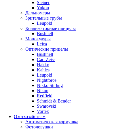
Steiner
Yukon
Дальномеры
Зрительные трубы
Leupold
Коллиматорные прицелы
Bushnell
Монокуляры
Leica
Оптические прицелы
Bushnell
Carl Zeiss
Hakko
Kahles
Leupold
Nightforce
Nikko Stirling
Nikon
Redfield
Schmidt & Bender
Swarovski
Vortex
Охотхозяйствам
Автоматическая кормушка
Фотоловушки