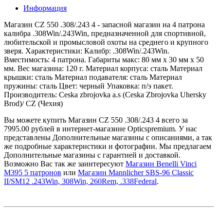
Информация
Магазин CZ 550 .308/.243 4 - запасной магазин на 4 патрона
калибра .308Win/.243Win, предназначенной для спортивной,
любительской и промысловой охоты на среднего и крупного
зверя. Характеристики: Калибр: .308Win/.243Win.
Вместимость: 4 патрона. Габариты макс: 80 мм х 30 мм х 50
мм. Вес магазина: 120 г. Материал корпуса: сталь Материал
крышки: сталь Материал подавателя: сталь Материал
пружины: сталь Цвет: черный Упаковка: п/э пакет.
Производитель: Ceska zbrojovka a.s (Ceska Zbrojovka Uhersky
Brod)/ CZ (Чехия)
Вы можете купить Магазин CZ 550 .308/.243 4 всего за
7995.00 рублей в интернет-магазине Opticspremium. У нас
представлены Дополнительные магазины с описаниями, а так
же подробные характеристики и фотографии. Мы предлагаем
Дополнительные магазины с гарантией и доставкой.
Возможно Вас так же заинтересуют
Магазин Benelli Vinci
M395 5 патронов
или
Магазин Mannlicher SBS-96 Classic
II/SM12 .243Win, 308Win, 260Rem, .338Federal
.