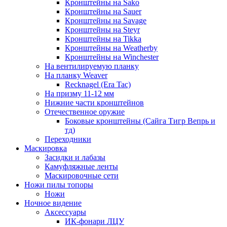
Кронштейны на Sako
Кронштейны на Sauer
Кронштейны на Savage
Кронштейны на Steyr
Кронштейны на Tikka
Кронштейны на Weatherby
Кронштейны на Winchester
На вентилируемую планку
На планку Weaver
Recknagel (Era Tac)
На призму 11-12 мм
Нижние части кронштейнов
Отечественное оружие
Боковые кронштейны (Сайга Тигр Вепрь и
тд)
Переходники
Маскировка
Засидки и лабазы
Камуфляжные ленты
Маскировочные сети
Ножи пилы топоры
Ножи
Ночное видение
Аксессуары
ИК-фонари ЛЦУ