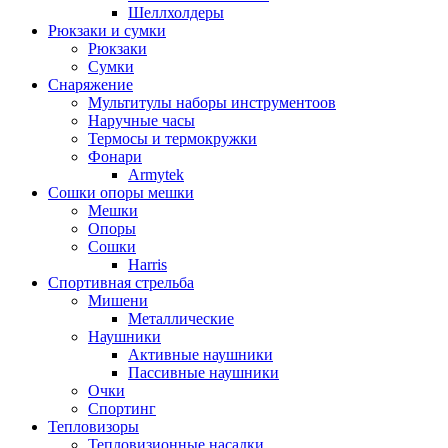
Шеллхолдеры
Рюкзаки и сумки
Рюкзаки
Сумки
Снаряжение
Мультитулы наборы инструментоов
Наручные часы
Термосы и термокружки
Фонари
Armytek
Сошки опоры мешки
Мешки
Опоры
Сошки
Harris
Спортивная стрельба
Мишени
Металлические
Наушники
Активные наушники
Пассивные наушники
Очки
Спортинг
Тепловизоры
Тепловизионные насадки