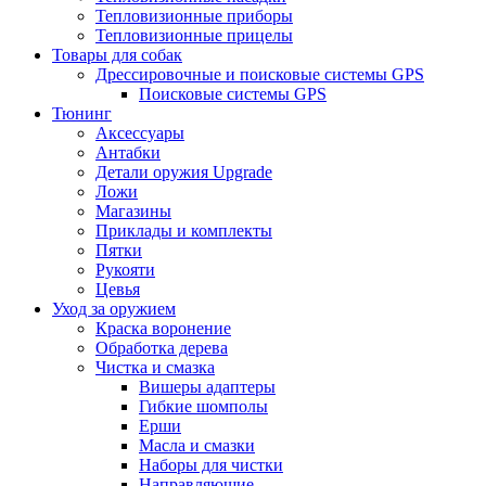
Тепловизионные приборы
Тепловизионные прицелы
Товары для собак
Дрессировочные и поисковые системы GPS
Поисковые системы GPS
Тюнинг
Аксессуары
Антабки
Детали оружия Upgrade
Ложи
Магазины
Приклады и комплекты
Пятки
Рукояти
Цевья
Уход за оружием
Краска воронение
Обработка дерева
Чистка и смазка
Вишеры адаптеры
Гибкие шомполы
Ерши
Масла и смазки
Наборы для чистки
Направляющие