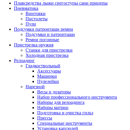
Плавсредства лыжи снегоступы сани прицепы
Пневматика
Винтовки
Пистолеты
Пули
Подсумки патронташи ремни
Подсумки и патронташи
Ремни погонные
Пристрелка оружия
Станки для пристрелки
Холодная пристрелка
Релоадинг
Гладкоствольный
Аксессуары
Машинки
Пулелейки
Нарезной
Весы и дозаторы
Набор профессионального инструмента
Наборы для релоадинга
Наборы матриц
Подготовка и очистка гильз
Прессы
Специальные инструменты
Установка капсюлей