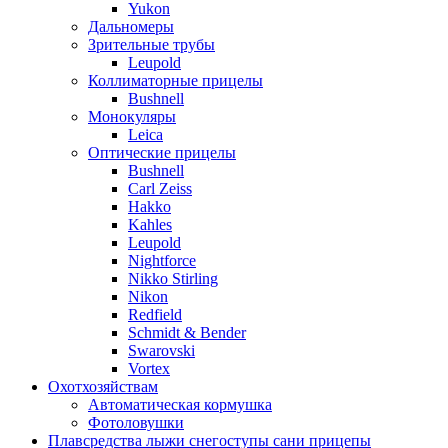
Yukon
Дальномеры
Зрительные трубы
Leupold
Коллиматорные прицелы
Bushnell
Монокуляры
Leica
Оптические прицелы
Bushnell
Carl Zeiss
Hakko
Kahles
Leupold
Nightforce
Nikko Stirling
Nikon
Redfield
Schmidt & Bender
Swarovski
Vortex
Охотхозяйствам
Автоматическая кормушка
Фотоловушки
Плавсредства лыжи снегоступы сани прицепы