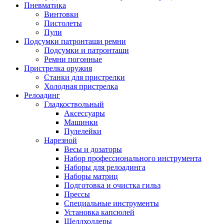
Пневматика
Винтовки
Пистолеты
Пули
Подсумки патронташи ремни
Подсумки и патронташи
Ремни погонные
Пристрелка оружия
Станки для пристрелки
Холодная пристрелка
Релоадинг
Гладкоствольный
Аксессуары
Машинки
Пулелейки
Нарезной
Весы и дозаторы
Набор профессионального инструмента
Наборы для релоадинга
Наборы матриц
Подготовка и очистка гильз
Прессы
Специальные инструменты
Установка капсюлей
Шеллхолдеры