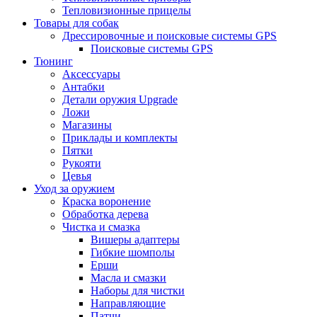
Тепловизионные прицелы
Товары для собак
Дрессировочные и поисковые системы GPS
Поисковые системы GPS
Тюнинг
Аксессуары
Антабки
Детали оружия Upgrade
Ложи
Магазины
Приклады и комплекты
Пятки
Рукояти
Цевья
Уход за оружием
Краска воронение
Обработка дерева
Чистка и смазка
Вишеры адаптеры
Гибкие шомполы
Ерши
Масла и смазки
Наборы для чистки
Направляющие
Патчи