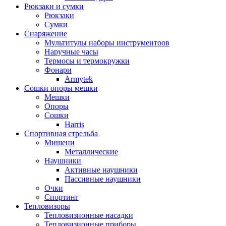
Рюкзаки и сумки
Рюкзаки
Сумки
Снаряжение
Мультитулы наборы инструментоов
Наручные часы
Термосы и термокружки
Фонари
Armytek
Сошки опоры мешки
Мешки
Опоры
Сошки
Harris
Спортивная стрельба
Мишени
Металлические
Наушники
Активные наушники
Пассивные наушники
Очки
Спортинг
Тепловизоры
Тепловизионные насадки
Тепловизионные приборы