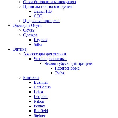
Очки бинокли и монокуляры
Прицелы ночного видения
Дедал-НВ
СОТ
Цифровые прицелы
Одежда и Обувь
Обувь
Одежда
Kryptek
Sitka
Оптика
Аксессуары для оптики
Чехлы для оптики
Чехлы тубусы для прицела
Неопреновые
Тубус
Бинокли
Bushnell
Carl Zeiss
Leica
Leupold
Nikon
Pentax
Redfield
Steiner