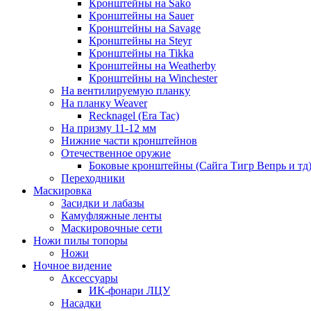
Кронштейны на Sako
Кронштейны на Sauer
Кронштейны на Savage
Кронштейны на Steyr
Кронштейны на Tikka
Кронштейны на Weatherby
Кронштейны на Winchester
На вентилируемую планку
На планку Weaver
Recknagel (Era Tac)
На призму 11-12 мм
Нижние части кронштейнов
Отечественное оружие
Боковые кронштейны (Сайга Тигр Вепрь и тд
Переходники
Маскировка
Засидки и лабазы
Камуфляжные ленты
Маскировочные сети
Ножи пилы топоры
Ножи
Ночное видение
Аксессуары
ИК-фонари ЛЦУ
Насадки