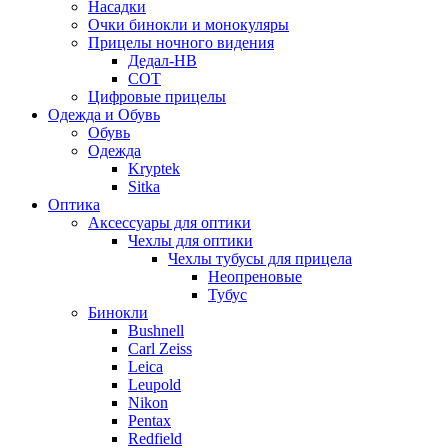
Насадки
Очки бинокли и монокуляры
Прицелы ночного видения
Дедал-НВ
СОТ
Цифровые прицелы
Одежда и Обувь
Обувь
Одежда
Kryptek
Sitka
Оптика
Аксессуары для оптики
Чехлы для оптики
Чехлы тубусы для прицела
Неопреновые
Тубус
Бинокли
Bushnell
Carl Zeiss
Leica
Leupold
Nikon
Pentax
Redfield