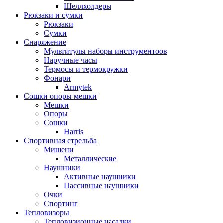
Шеллхолдеры
Рюкзаки и сумки
Рюкзаки
Сумки
Снаряжение
Мультитулы наборы инструментоов
Наручные часы
Термосы и термокружки
Фонари
Armytek
Сошки опоры мешки
Мешки
Опоры
Сошки
Harris
Спортивная стрельба
Мишени
Металлические
Наушники
Активные наушники
Пассивные наушники
Очки
Спортинг
Тепловизоры
Тепловизионные насадки