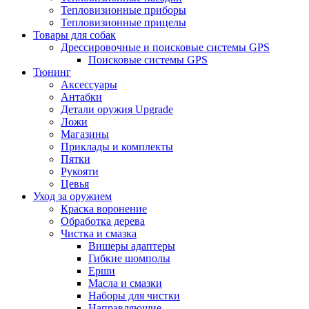
Тепловизионные приборы
Тепловизионные прицелы
Товары для собак
Дрессировочные и поисковые системы GPS
Поисковые системы GPS
Тюнинг
Аксессуары
Антабки
Детали оружия Upgrade
Ложи
Магазины
Приклады и комплекты
Пятки
Рукояти
Цевья
Уход за оружием
Краска воронение
Обработка дерева
Чистка и смазка
Вишеры адаптеры
Гибкие шомполы
Ерши
Масла и смазки
Наборы для чистки
Направляющие