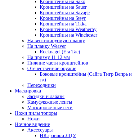
Кронштейны на Sako
Кронштейны на Sauer
Кронштейны на Savage
Кронштейны на Steyr
Кронштейны на Tikka
Кронштейны на Weatherby
Кронштейны на Winchester
На вентилируемую планку
На планку Weaver
Recknagel (Era Tac)
На призму 11-12 мм
Нижние части кронштейнов
Отечественное оружие
Боковые кронштейны (Сайга Тигр Вепрь и
тд)
Переходники
Маскировка
Засидки и лабазы
Камуфляжные ленты
Маскировочные сети
Ножи пилы топоры
Ножи
Ночное видение
Аксессуары
ИК-фонари ЛЦУ