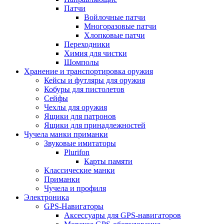
Патчи
Войлочные патчи
Многоразовые патчи
Хлопковые патчи
Переходники
Химия для чистки
Шомполы
Хранение и транспортировка оружия
Кейсы и футляры для оружия
Кобуры для пистолетов
Сейфы
Чехлы для оружия
Ящики для патронов
Ящики для принадлежностей
Чучела манки приманки
Звуковые имитаторы
Plurifon
Карты памяти
Классические манки
Приманки
Чучела и профиля
Электроника
GPS-Навигаторы
Аксессуары для GPS-навигаторов