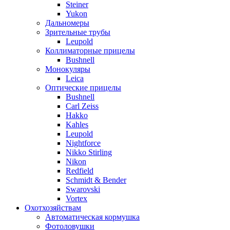
Steiner
Yukon
Дальномеры
Зрительные трубы
Leupold
Коллиматорные прицелы
Bushnell
Монокуляры
Leica
Оптические прицелы
Bushnell
Carl Zeiss
Hakko
Kahles
Leupold
Nightforce
Nikko Stirling
Nikon
Redfield
Schmidt & Bender
Swarovski
Vortex
Охотхозяйствам
Автоматическая кормушка
Фотоловушки