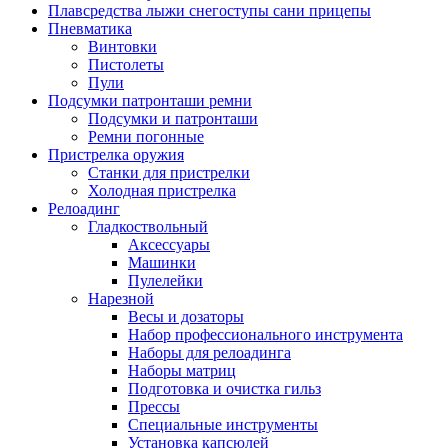
Плавсредства лыжи снегоступы сани прицепы
Пневматика
Винтовки
Пистолеты
Пули
Подсумки патронташи ремни
Подсумки и патронташи
Ремни погонные
Пристрелка оружия
Станки для пристрелки
Холодная пристрелка
Релоадинг
Гладкоствольный
Аксессуары
Машинки
Пулелейки
Нарезной
Весы и дозаторы
Набор профессионального инструмента
Наборы для релоадинга
Наборы матриц
Подготовка и очистка гильз
Прессы
Специальные инструменты
Установка капсюлей