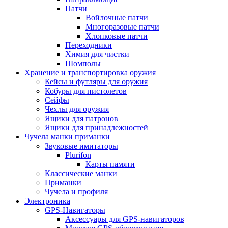
Патчи
Войлочные патчи
Многоразовые патчи
Хлопковые патчи
Переходники
Химия для чистки
Шомполы
Хранение и транспортировка оружия
Кейсы и футляры для оружия
Кобуры для пистолетов
Сейфы
Чехлы для оружия
Ящики для патронов
Ящики для принадлежностей
Чучела манки приманки
Звуковые имитаторы
Plurifon
Карты памяти
Классические манки
Приманки
Чучела и профиля
Электроника
GPS-Навигаторы
Аксессуары для GPS-навигаторов