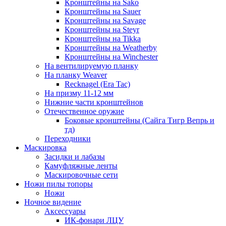
Кронштейны на Sako
Кронштейны на Sauer
Кронштейны на Savage
Кронштейны на Steyr
Кронштейны на Tikka
Кронштейны на Weatherby
Кронштейны на Winchester
На вентилируемую планку
На планку Weaver
Recknagel (Era Tac)
На призму 11-12 мм
Нижние части кронштейнов
Отечественное оружие
Боковые кронштейны (Сайга Тигр Вепрь и
тд)
Переходники
Маскировка
Засидки и лабазы
Камуфляжные ленты
Маскировочные сети
Ножи пилы топоры
Ножи
Ночное видение
Аксессуары
ИК-фонари ЛЦУ