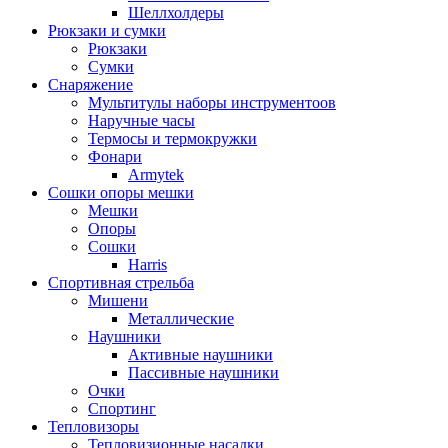
Шеллхолдеры
Рюкзаки и сумки
Рюкзаки
Сумки
Снаряжение
Мультитулы наборы инструментоов
Наручные часы
Термосы и термокружки
Фонари
Armytek
Сошки опоры мешки
Мешки
Опоры
Сошки
Harris
Спортивная стрельба
Мишени
Металлические
Наушники
Активные наушники
Пассивные наушники
Очки
Спортинг
Тепловизоры
Тепловизионные насадки