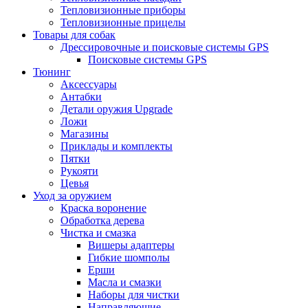
Тепловизионные приборы
Тепловизионные прицелы
Товары для собак
Дрессировочные и поисковые системы GPS
Поисковые системы GPS
Тюнинг
Аксессуары
Антабки
Детали оружия Upgrade
Ложи
Магазины
Приклады и комплекты
Пятки
Рукояти
Цевья
Уход за оружием
Краска воронение
Обработка дерева
Чистка и смазка
Вишеры адаптеры
Гибкие шомполы
Ерши
Масла и смазки
Наборы для чистки
Направляющие