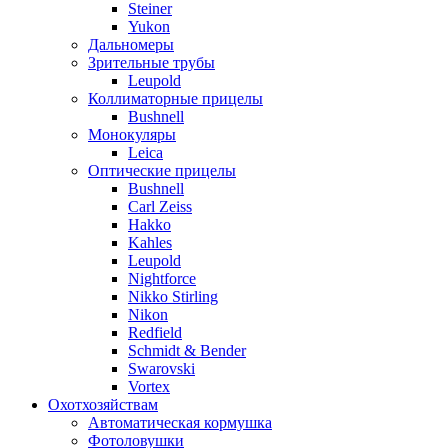
Steiner
Yukon
Дальномеры
Зрительные трубы
Leupold
Коллиматорные прицелы
Bushnell
Монокуляры
Leica
Оптические прицелы
Bushnell
Carl Zeiss
Hakko
Kahles
Leupold
Nightforce
Nikko Stirling
Nikon
Redfield
Schmidt & Bender
Swarovski
Vortex
Охотхозяйствам
Автоматическая кормушка
Фотоловушки