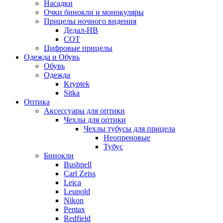
Насадки
Очки бинокли и монокуляры
Прицелы ночного видения
Дедал-НВ
СОТ
Цифровые прицелы
Одежда и Обувь
Обувь
Одежда
Kryptek
Sitka
Оптика
Аксессуары для оптики
Чехлы для оптики
Чехлы тубусы для прицела
Неопреновые
Тубус
Бинокли
Bushnell
Carl Zeiss
Leica
Leupold
Nikon
Pentax
Redfield