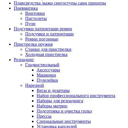
Плавсредства лыжи снегоступы сани прицепы
Пневматика
Винтовки
Пистолеты
Пули
Подсумки патронташи ремни
Подсумки и патронташи
Ремни погонные
Пристрелка оружия
Станки для пристрелки
Холодная пристрелка
Релоадинг
Гладкоствольный
Аксессуары
Машинки
Пулелейки
Нарезной
Весы и дозаторы
Набор профессионального инструмента
Наборы для релоадинга
Наборы матриц
Подготовка и очистка гильз
Прессы
Специальные инструменты
Установка капсюлей