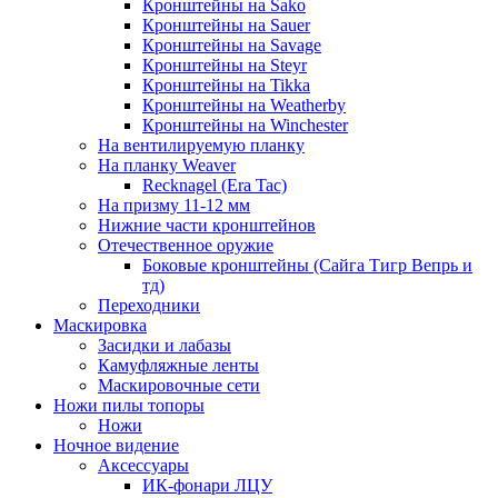
Кронштейны на Sako
Кронштейны на Sauer
Кронштейны на Savage
Кронштейны на Steyr
Кронштейны на Tikka
Кронштейны на Weatherby
Кронштейны на Winchester
На вентилируемую планку
На планку Weaver
Recknagel (Era Tac)
На призму 11-12 мм
Нижние части кронштейнов
Отечественное оружие
Боковые кронштейны (Сайга Тигр Вепрь и
тд)
Переходники
Маскировка
Засидки и лабазы
Камуфляжные ленты
Маскировочные сети
Ножи пилы топоры
Ножи
Ночное видение
Аксессуары
ИК-фонари ЛЦУ