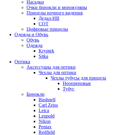
Насадки
Очки бинокли и монокуляры
Прицелы ночного видения
Дедал-НВ
СОТ
Цифровые прицелы
Одежда и Обувь
Обувь
Одежда
Kryptek
Sitka
Оптика
Аксессуары для оптики
Чехлы для оптики
Чехлы тубусы для прицела
Неопреновые
Тубус
Бинокли
Bushnell
Carl Zeiss
Leica
Leupold
Nikon
Pentax
Redfield