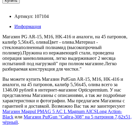
Артикул: 107104
Информация
Магазин PG AR-15, M16, HK-416 и аналоги, на 45 патронов,
калибр 5,56х45, оливаЦвет - олива.Материал -
стеклонаполненный полиамид (высокопрочный
полимер).Пружина из нержавеющей стали, проведена
операция заневоливания, легко выдерживают 2 месяца
испытаний под нагрузкой" при полном магазине.Легко
разбираемая конструкция для чистки."
Вы можете купить Магазин PufGun AR-15, M16, HK-416 и
аналоги, на 45 патронов, калибр 5,56х45, олива всего за
1346.00 рублей в интернет-магазине Opticspremium. У нас
представлены Магазины с описаниями, а так же подробные
характеристики и фотографии. Мы предлагаем Магазины с
гарантией и доставкой. Возможно Вас так же заинтересуют
Магазин Magpul PMAG 5 AC L Magnum AICSLong Action-
Black
или
Магазин PufGun “Сайга-308” на 5 патронов 7,62x51,
чёрный
.