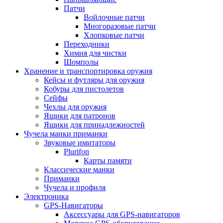
Патчи
Войлочные патчи
Многоразовые патчи
Хлопковые патчи
Переходники
Химия для чистки
Шомполы
Хранение и транспортировка оружия
Кейсы и футляры для оружия
Кобуры для пистолетов
Сейфы
Чехлы для оружия
Ящики для патронов
Ящики для принадлежностей
Чучела манки приманки
Звуковые имитаторы
Plurifon
Карты памяти
Классические манки
Приманки
Чучела и профиля
Электроника
GPS-Навигаторы
Аксессуары для GPS-навигаторов