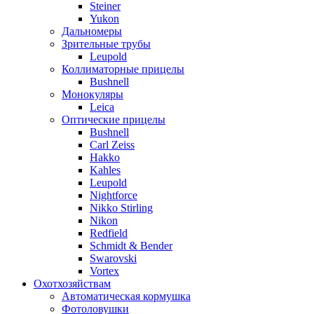
Steiner
Yukon
Дальномеры
Зрительные трубы
Leupold
Коллиматорные прицелы
Bushnell
Монокуляры
Leica
Оптические прицелы
Bushnell
Carl Zeiss
Hakko
Kahles
Leupold
Nightforce
Nikko Stirling
Nikon
Redfield
Schmidt & Bender
Swarovski
Vortex
Охотхозяйствам
Автоматическая кормушка
Фотоловушки