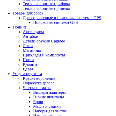
Тепловизионные приборы
Тепловизионные прицелы
Товары для собак
Дрессировочные и поисковые системы GPS
Поисковые системы GPS
Тюнинг
Аксессуары
Антабки
Детали оружия Upgrade
Ложи
Магазины
Приклады и комплекты
Пятки
Рукояти
Цевья
Уход за оружием
Краска воронение
Обработка дерева
Чистка и смазка
Вишеры адаптеры
Гибкие шомполы
Ерши
Масла и смазки
Наборы для чистки
Направляющие