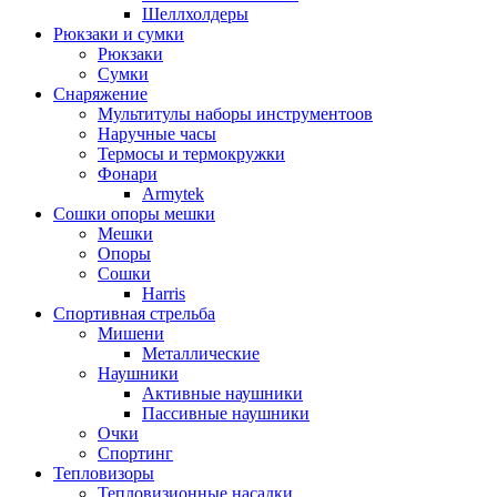
Шеллхолдеры
Рюкзаки и сумки
Рюкзаки
Сумки
Снаряжение
Мультитулы наборы инструментоов
Наручные часы
Термосы и термокружки
Фонари
Armytek
Сошки опоры мешки
Мешки
Опоры
Сошки
Harris
Спортивная стрельба
Мишени
Металлические
Наушники
Активные наушники
Пассивные наушники
Очки
Спортинг
Тепловизоры
Тепловизионные насадки