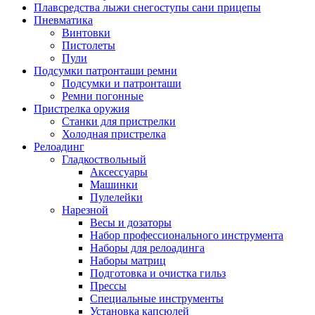
Плавсредства лыжи снегоступы сани прицепы
Пневматика
Винтовки
Пистолеты
Пули
Подсумки патронташи ремни
Подсумки и патронташи
Ремни погонные
Пристрелка оружия
Станки для пристрелки
Холодная пристрелка
Релоадинг
Гладкоствольный
Аксессуары
Машинки
Пулелейки
Нарезной
Весы и дозаторы
Набор профессионального инструмента
Наборы для релоадинга
Наборы матриц
Подготовка и очистка гильз
Прессы
Специальные инструменты
Установка капсюлей