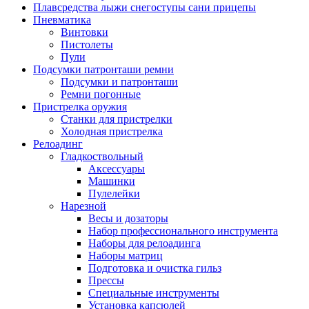
Плавсредства лыжи снегоступы сани прицепы
Пневматика
Винтовки
Пистолеты
Пули
Подсумки патронташи ремни
Подсумки и патронташи
Ремни погонные
Пристрелка оружия
Станки для пристрелки
Холодная пристрелка
Релоадинг
Гладкоствольный
Аксессуары
Машинки
Пулелейки
Нарезной
Весы и дозаторы
Набор профессионального инструмента
Наборы для релоадинга
Наборы матриц
Подготовка и очистка гильз
Прессы
Специальные инструменты
Установка капсюлей