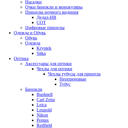
Насадки
Очки бинокли и монокуляры
Прицелы ночного видения
Дедал-НВ
СОТ
Цифровые прицелы
Одежда и Обувь
Обувь
Одежда
Kryptek
Sitka
Оптика
Аксессуары для оптики
Чехлы для оптики
Чехлы тубусы для прицела
Неопреновые
Тубус
Бинокли
Bushnell
Carl Zeiss
Leica
Leupold
Nikon
Pentax
Redfield