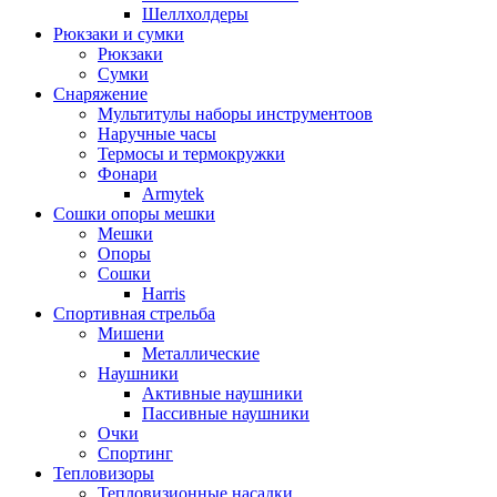
Шеллхолдеры
Рюкзаки и сумки
Рюкзаки
Сумки
Снаряжение
Мультитулы наборы инструментоов
Наручные часы
Термосы и термокружки
Фонари
Armytek
Сошки опоры мешки
Мешки
Опоры
Сошки
Harris
Спортивная стрельба
Мишени
Металлические
Наушники
Активные наушники
Пассивные наушники
Очки
Спортинг
Тепловизоры
Тепловизионные насадки