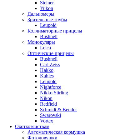
Steiner
Yukon
Дальномеры
Зрительные трубы
Leupold
Коллиматорные прицелы
Bushnell
Монокуляры
Leica
Оптические прицелы
Bushnell
Carl Zeiss
Hakko
Kahles
Leupold
Nightforce
Nikko Stirling
Nikon
Redfield
Schmidt & Bender
Swarovski
Vortex
Охотхозяйствам
Автоматическая кормушка
Фотоловушки