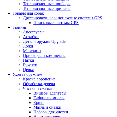
Тепловизионные приборы
Тепловизионные прицелы
Товары для собак
Дрессировочные и поисковые системы GPS
Поисковые системы GPS
Тюнинг
Аксессуары
Антабки
Детали оружия Upgrade
Ложи
Магазины
Приклады и комплекты
Пятки
Рукояти
Цевья
Уход за оружием
Краска воронение
Обработка дерева
Чистка и смазка
Вишеры адаптеры
Гибкие шомполы
Ерши
Масла и смазки
Наборы для чистки
Направляющие