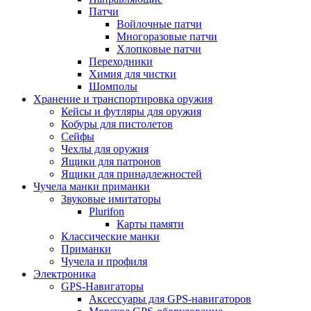
Патчи
Войлочные патчи
Многоразовые патчи
Хлопковые патчи
Переходники
Химия для чистки
Шомполы
Хранение и транспортировка оружия
Кейсы и футляры для оружия
Кобуры для пистолетов
Сейфы
Чехлы для оружия
Ящики для патронов
Ящики для принадлежностей
Чучела манки приманки
Звуковые имитаторы
Plurifon
Карты памяти
Классические манки
Приманки
Чучела и профиля
Электроника
GPS-Навигаторы
Аксессуары для GPS-навигаторов