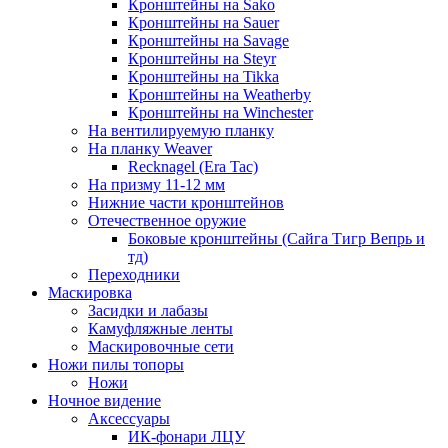
Кронштейны на Sako
Кронштейны на Sauer
Кронштейны на Savage
Кронштейны на Steyr
Кронштейны на Tikka
Кронштейны на Weatherby
Кронштейны на Winchester
На вентилируемую планку
На планку Weaver
Recknagel (Era Tac)
На призму 11-12 мм
Нижние части кронштейнов
Отечественное оружие
Боковые кронштейны (Сайга Тигр Вепрь и
тд)
Переходники
Маскировка
Засидки и лабазы
Камуфляжные ленты
Маскировочные сети
Ножи пилы топоры
Ножи
Ночное видение
Аксессуары
ИК-фонари ЛЦУ