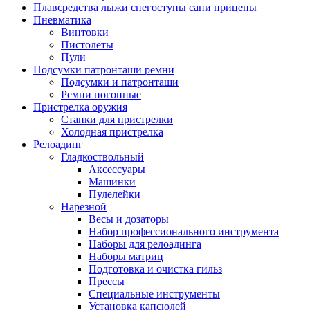
Плавсредства лыжи снегоступы сани прицепы
Пневматика
Винтовки
Пистолеты
Пули
Подсумки патронташи ремни
Подсумки и патронташи
Ремни погонные
Пристрелка оружия
Станки для пристрелки
Холодная пристрелка
Релоадинг
Гладкоствольный
Аксессуары
Машинки
Пулелейки
Нарезной
Весы и дозаторы
Набор профессионального инструмента
Наборы для релоадинга
Наборы матриц
Подготовка и очистка гильз
Прессы
Специальные инструменты
Установка капсюлей