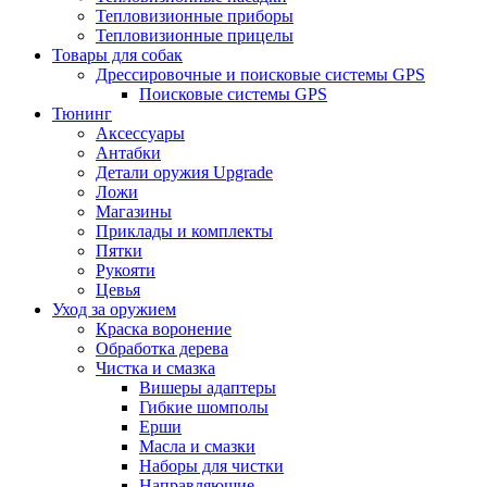
Тепловизионные приборы
Тепловизионные прицелы
Товары для собак
Дрессировочные и поисковые системы GPS
Поисковые системы GPS
Тюнинг
Аксессуары
Антабки
Детали оружия Upgrade
Ложи
Магазины
Приклады и комплекты
Пятки
Рукояти
Цевья
Уход за оружием
Краска воронение
Обработка дерева
Чистка и смазка
Вишеры адаптеры
Гибкие шомполы
Ерши
Масла и смазки
Наборы для чистки
Направляющие