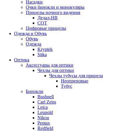
Насадки
Очки бинокли и монокуляры
Прицелы ночного видения
Дедал-НВ
СОТ
Цифровые прицелы
Одежда и Обувь
Обувь
Одежда
Kryptek
Sitka
Оптика
Аксессуары для оптики
Чехлы для оптики
Чехлы тубусы для прицела
Неопреновые
Тубус
Бинокли
Bushnell
Carl Zeiss
Leica
Leupold
Nikon
Pentax
Redfield