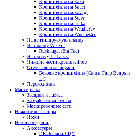
Кронштейны на Sako
Кронштейны на Sauer
Кронштейны на Savage
Кронштейны на Steyr
Кронштейны на Tikka
Кронштейны на Weatherby
Кронштейны на Winchester
На вентилируемую планку
На планку Weaver
Recknagel (Era Tac)
На призму 11-12 мм
Нижние части кронштейнов
Отечественное оружие
Боковые кронштейны (Сайга Тигр Вепрь и
тд)
Переходники
Маскировка
Засидки и лабазы
Камуфляжные ленты
Маскировочные сети
Ножи пилы топоры
Ножи
Ночное видение
Аксессуары
ИК-фонари ЛЦУ