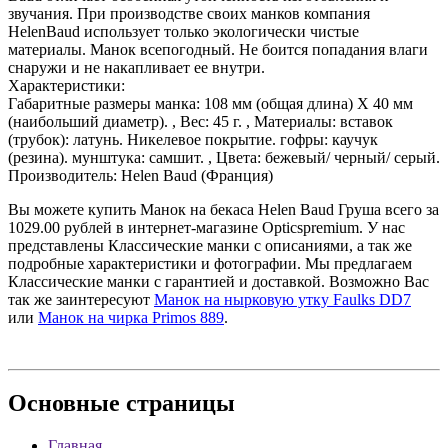
звучания. При производстве своих манков компания
HelenBaud использует только экологически чистые
материалы. Манок всепогодный. Не боится попадания влаги
снаружи и не накапливает ее внутри.
Характеристики:
Габаритные размеры манка: 108 мм (общая длина) Х 40 мм
(наибольший диаметр). , Вес: 45 г. , Материалы: вставок
(трубок): латунь. Никелевое покрытие. гофры: каучук
(резина). мунштука: самшит. , Цвета: бежевый/ черный/ серый.
Производитель: Helen Baud (Франция)
Вы можете купить Манок на бекаса Helen Baud Груша всего за
1029.00 рублей в интернет-магазине Opticspremium. У нас
представлены Классические манки с описаниями, а так же
подробные характеристики и фотографии. Мы предлагаем
Классические манки с гарантией и доставкой. Возможно Вас
так же заинтересуют
Манок на нырковую утку Faulks DD7
или
Манок на чирка Primos 889
.
Основные
страницы
Главная