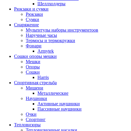
Шеллхолдеры
Рюкзаки и сумки
Рюкзаки
Сумки
Снаряжение
Мультитулы наборы инструментоов
Наручные часы
Термосы и термокружки
Фонари
Armytek
Сошки опоры мешки
Мешки
Опоры
Сошки
Harris
Спортивная стрельба
Мишени
Металлические
Наушники
Активные наушники
Пассивные наушники
Очки
Спортинг
Тепловизоры
Тепловизионные насадки