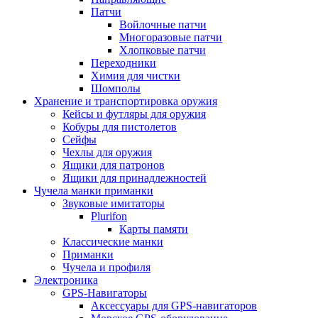
Патчи
Войлочные патчи
Многоразовые патчи
Хлопковые патчи
Переходники
Химия для чистки
Шомполы
Хранение и транспортировка оружия
Кейсы и футляры для оружия
Кобуры для пистолетов
Сейфы
Чехлы для оружия
Ящики для патронов
Ящики для принадлежностей
Чучела манки приманки
Звуковые имитаторы
Plurifon
Карты памяти
Классические манки
Приманки
Чучела и профиля
Электроника
GPS-Навигаторы
Аксессуары для GPS-навигаторов