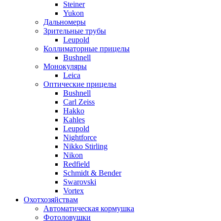
Steiner
Yukon
Дальномеры
Зрительные трубы
Leupold
Коллиматорные прицелы
Bushnell
Монокуляры
Leica
Оптические прицелы
Bushnell
Carl Zeiss
Hakko
Kahles
Leupold
Nightforce
Nikko Stirling
Nikon
Redfield
Schmidt & Bender
Swarovski
Vortex
Охотхозяйствам
Автоматическая кормушка
Фотоловушки