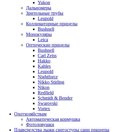
Yukon
Дальномеры
Зрительные трубы
Leupold
Коллиматорные прицелы
Bushnell
Монокуляры
Leica
Оптические прицелы
Bushnell
Carl Zeiss
Hakko
Kahles
Leupold
Nightforce
Nikko Stirling
Nikon
Redfield
Schmidt & Bender
Swarovski
Vortex
Охотхозяйствам
Автоматическая кормушка
Фотоловушки
Плавсредства лыжи снегоступы сани прицепы