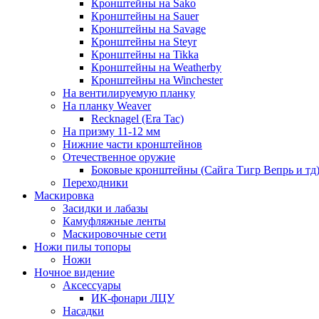
Кронштейны на Sako
Кронштейны на Sauer
Кронштейны на Savage
Кронштейны на Steyr
Кронштейны на Tikka
Кронштейны на Weatherby
Кронштейны на Winchester
На вентилируемую планку
На планку Weaver
Recknagel (Era Tac)
На призму 11-12 мм
Нижние части кронштейнов
Отечественное оружие
Боковые кронштейны (Сайга Тигр Вепрь и тд
Переходники
Маскировка
Засидки и лабазы
Камуфляжные ленты
Маскировочные сети
Ножи пилы топоры
Ножи
Ночное видение
Аксессуары
ИК-фонари ЛЦУ
Насадки