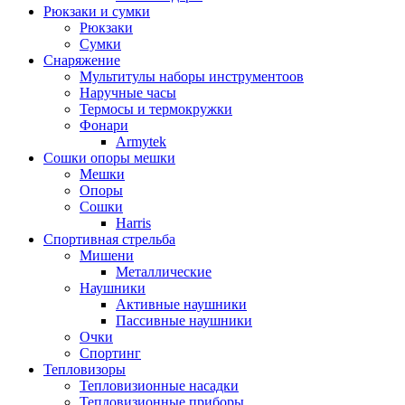
Рюкзаки и сумки
Рюкзаки
Сумки
Снаряжение
Мультитулы наборы инструментоов
Наручные часы
Термосы и термокружки
Фонари
Armytek
Сошки опоры мешки
Мешки
Опоры
Сошки
Harris
Спортивная стрельба
Мишени
Металлические
Наушники
Активные наушники
Пассивные наушники
Очки
Спортинг
Тепловизоры
Тепловизионные насадки
Тепловизионные приборы