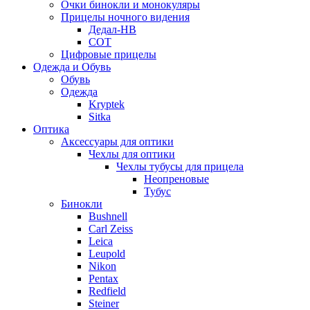
Очки бинокли и монокуляры
Прицелы ночного видения
Дедал-НВ
СОТ
Цифровые прицелы
Одежда и Обувь
Обувь
Одежда
Kryptek
Sitka
Оптика
Аксессуары для оптики
Чехлы для оптики
Чехлы тубусы для прицела
Неопреновые
Тубус
Бинокли
Bushnell
Carl Zeiss
Leica
Leupold
Nikon
Pentax
Redfield
Steiner