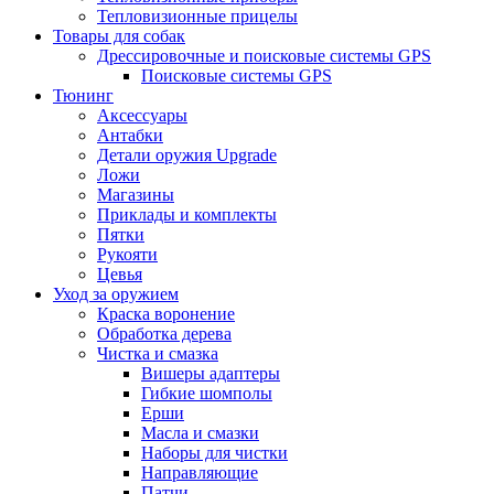
Тепловизионные прицелы
Товары для собак
Дрессировочные и поисковые системы GPS
Поисковые системы GPS
Тюнинг
Аксессуары
Антабки
Детали оружия Upgrade
Ложи
Магазины
Приклады и комплекты
Пятки
Рукояти
Цевья
Уход за оружием
Краска воронение
Обработка дерева
Чистка и смазка
Вишеры адаптеры
Гибкие шомполы
Ерши
Масла и смазки
Наборы для чистки
Направляющие
Патчи