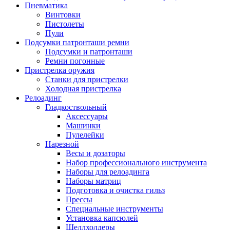
Пневматика
Винтовки
Пистолеты
Пули
Подсумки патронташи ремни
Подсумки и патронташи
Ремни погонные
Пристрелка оружия
Станки для пристрелки
Холодная пристрелка
Релоадинг
Гладкоствольный
Аксессуары
Машинки
Пулелейки
Нарезной
Весы и дозаторы
Набор профессионального инструмента
Наборы для релоадинга
Наборы матриц
Подготовка и очистка гильз
Прессы
Специальные инструменты
Установка капсюлей
Шеллхолдеры