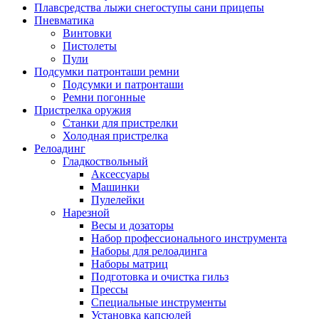
Плавсредства лыжи снегоступы сани прицепы
Пневматика
Винтовки
Пистолеты
Пули
Подсумки патронташи ремни
Подсумки и патронташи
Ремни погонные
Пристрелка оружия
Станки для пристрелки
Холодная пристрелка
Релоадинг
Гладкоствольный
Аксессуары
Машинки
Пулелейки
Нарезной
Весы и дозаторы
Набор профессионального инструмента
Наборы для релоадинга
Наборы матриц
Подготовка и очистка гильз
Прессы
Специальные инструменты
Установка капсюлей