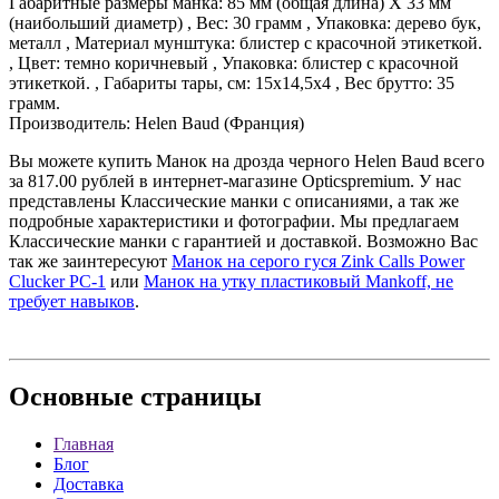
Габаритные размеры манка: 85 мм (общая длина) Х 33 мм
(наибольший диаметр) , Вес: 30 грамм , Упаковка: дерево бук,
металл , Материал мунштука: блистер с красочной этикеткой.
, Цвет: темно коричневый , Упаковка: блистер с красочной
этикеткой. , Габариты тары, см: 15х14,5х4 , Вес брутто: 35
грамм.
Производитель: Helen Baud (Франция)
Вы можете купить Манок на дрозда черного Helen Baud всего
за 817.00 рублей в интернет-магазине Opticspremium. У нас
представлены Классические манки с описаниями, а так же
подробные характеристики и фотографии. Мы предлагаем
Классические манки с гарантией и доставкой. Возможно Вас
так же заинтересуют
Манок на серого гуся Zink Calls Power
Clucker PC-1
или
Манок на утку пластиковый Mankoff, не
требует навыков
.
Основные
страницы
Главная
Блог
Доставка