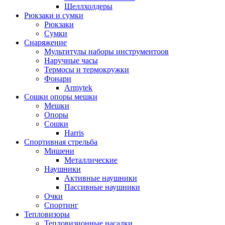
Шеллхолдеры
Рюкзаки и сумки
Рюкзаки
Сумки
Снаряжение
Мультитулы наборы инструментоов
Наручные часы
Термосы и термокружки
Фонари
Armytek
Сошки опоры мешки
Мешки
Опоры
Сошки
Harris
Спортивная стрельба
Мишени
Металлические
Наушники
Активные наушники
Пассивные наушники
Очки
Спортинг
Тепловизоры
Тепловизионные насадки