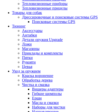
Тепловизионные приборы
Тепловизионные прицелы
Товары для собак
Дрессировочные и поисковые системы GPS
Поисковые системы GPS
Тюнинг
Аксессуары
Антабки
Детали оружия Upgrade
Ложи
Магазины
Приклады и комплекты
Пятки
Рукояти
Цевья
Уход за оружием
Краска воронение
Обработка дерева
Чистка и смазка
Вишеры адаптеры
Гибкие шомполы
Ерши
Масла и смазки
Наборы для чистки
Направляющие