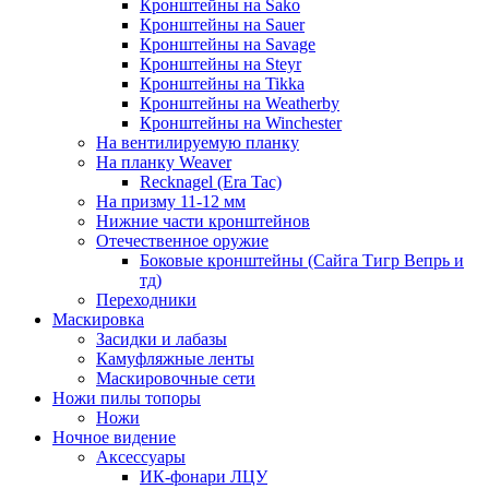
Кронштейны на Sako
Кронштейны на Sauer
Кронштейны на Savage
Кронштейны на Steyr
Кронштейны на Tikka
Кронштейны на Weatherby
Кронштейны на Winchester
На вентилируемую планку
На планку Weaver
Recknagel (Era Tac)
На призму 11-12 мм
Нижние части кронштейнов
Отечественное оружие
Боковые кронштейны (Сайга Тигр Вепрь и
тд)
Переходники
Маскировка
Засидки и лабазы
Камуфляжные ленты
Маскировочные сети
Ножи пилы топоры
Ножи
Ночное видение
Аксессуары
ИК-фонари ЛЦУ