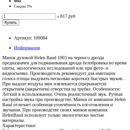
860
Скидка 5%
817
руб
x
Артикул: 109084
Информация
Манок духовой Helen Baud 1003 на черного дрозда
предназначен для подманивания дрозда белобровика во время
охоты, экологических исследований или при фото- и
видеосъемке. Производитель рекомендует для имитации
голоса птицы выдувать несколько коротких быстрых звуков.
При выдохе воздуха звук извлекается (прерывается)
открытием (закрытием) отверстия на трубке. Особенности:
Легкий в использовании. Очень реалистичный звук. Ручная
настройка звука при производстве. Манки от компании Helen
Baud отличает особенная утончённость изготовления и
звучания. При производстве своих манков компания
HelenBaud использует только экологически чистые
материалы.
Характеристики: