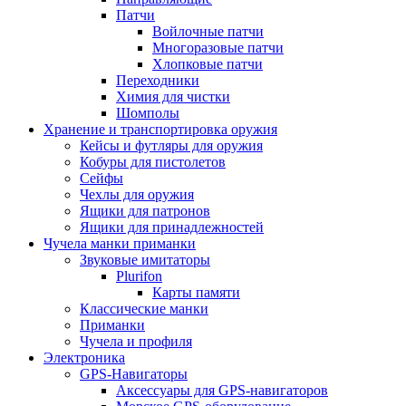
Патчи
Войлочные патчи
Многоразовые патчи
Хлопковые патчи
Переходники
Химия для чистки
Шомполы
Хранение и транспортировка оружия
Кейсы и футляры для оружия
Кобуры для пистолетов
Сейфы
Чехлы для оружия
Ящики для патронов
Ящики для принадлежностей
Чучела манки приманки
Звуковые имитаторы
Plurifon
Карты памяти
Классические манки
Приманки
Чучела и профиля
Электроника
GPS-Навигаторы
Аксессуары для GPS-навигаторов