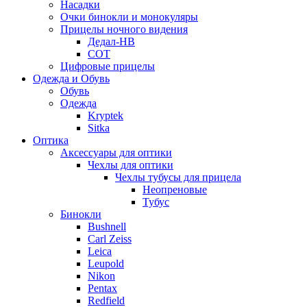
Насадки
Очки бинокли и монокуляры
Прицелы ночного видения
Дедал-НВ
СОТ
Цифровые прицелы
Одежда и Обувь
Обувь
Одежда
Kryptek
Sitka
Оптика
Аксессуары для оптики
Чехлы для оптики
Чехлы тубусы для прицела
Неопреновые
Тубус
Бинокли
Bushnell
Carl Zeiss
Leica
Leupold
Nikon
Pentax
Redfield