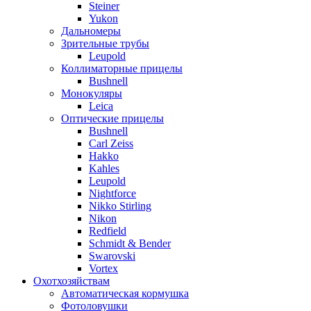
Steiner
Yukon
Дальномеры
Зрительные трубы
Leupold
Коллиматорные прицелы
Bushnell
Монокуляры
Leica
Оптические прицелы
Bushnell
Carl Zeiss
Hakko
Kahles
Leupold
Nightforce
Nikko Stirling
Nikon
Redfield
Schmidt & Bender
Swarovski
Vortex
Охотхозяйствам
Автоматическая кормушка
Фотоловушки